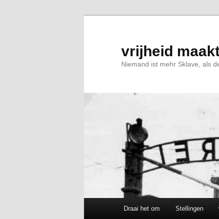
Spring
naar
de
primaire
vrijheid maakt
inhoud
Niemand ist mehr Sklave, als de
Hoofdmenu
Draai het om
Stellingen