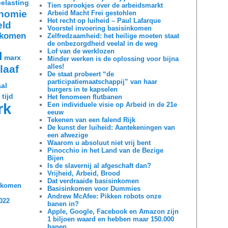
belasting
Tien sprookjes over de arbeidsmarkt
nomie
Arbeid Macht Frei gestohlen
Het recht op luiheid – Paul Lafarque
eld
Voorstel invoering basisinkomen
nkomen
Zelfredzaamheid: het heilige moeten staat
de onbezorgdheid veelal in de weg
Lof van de werklozen
d
marx
Minder werken is de oplossing voor bijna
alles!
laaf
De staat probeert “de
participatiemaatschappij” van haar
al
burgers in te kapselen
 tijd
Het fenomeen flutbanen
rk
Een individuele visie op Arbeid in de 21e
eeuw
Tekenen van een falend Rijk
De kunst der luiheid: Aantekeningen van
een afwezige
Waarom u absoluut niet vrij bent
Pinocchio in het Land van de Bezige
Bijen
Is de slavernij al afgeschaft dan?
Vrijheid, Arbeid, Brood
Dat verdraaide basisinkomen
inkomen
Basisinkomen voor Dummies
Andrew McAfee: Pikken robots onze
2022
banen in?
Apple, Google, Facebook en Amazon zijn
1 biljoen waard en hebben maar 150.000
banen