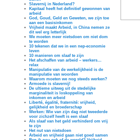
Slavernij in Nederland?
Kapitaal heeft het definitief gewonnen van
arbeid
God, Goud, Geld en Geweten, we zijn toe
aan een basisinkomen
Vrijheid maakt Arbeid, in China nemen ze
dit wel erg letterlijk
We moeten meer nietsdoen om niet dom
te worden
10 tekenen dat we in een nep-economie
leven
10 manieren om slaaf te zijn
Het afschaffen van arbeid – werkers…
relax
Manipulatie van de werkelijkheid is de
manipulatie van woorden
Waarom moeten we nog steeds werken?
Armoede is slavernij!
De ultieme uitweg uit de stedelijke
marginaliteit is loskoppeling van
inkomen en arbeid
Liberté, égalité, fraternité: vrijheid,
gelijkheid en broederschap
Werken: Wie van zijn dag niet tweederde
voor zichzelf heeft is een slaaf
Als slaaf van het geld verhinderd om vrij
te zijn
Het nut van nietsdoen
Arbeid en vrijheid gaan niet goed samen
Ben ik nou gek of de wereld? Vrijheid