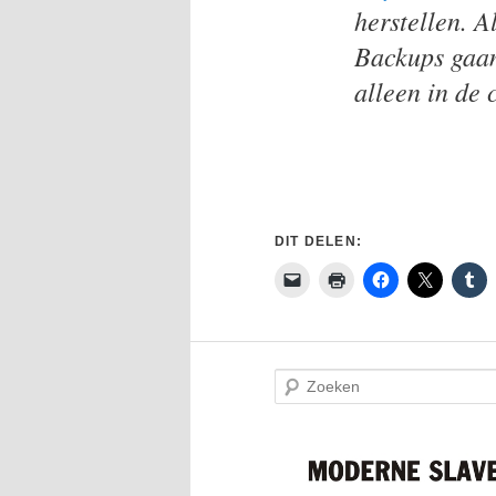
herstellen. A
Backups gaan
alleen in de 
DIT DELEN:
Z
o
e
k
e
n