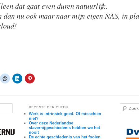
lleen dat gaat even duren natuurlijk.
 dan nu ook maar naar mijn eigen NAS, in pla
cloud!
Z
RECENTE BERICHTEN
o
Werk is intrinsiek goed. Of misschien
e
niet?
k
Over deze Nederlandse
e
n
slavernijgeschiedenis hebben we het
nooit
De echte geschiedenis van het fooien