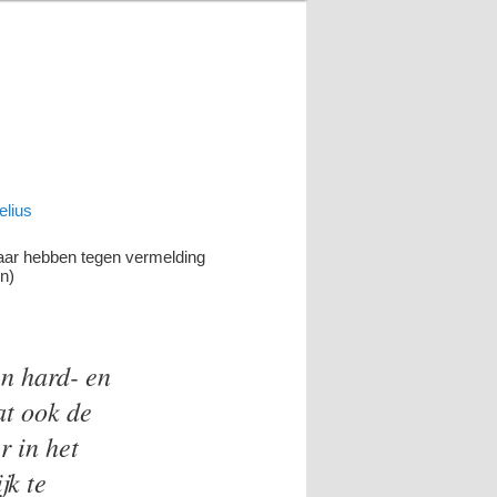
elius
zwaar hebben tegen vermelding
jn)
en hard- en
at ook de
r in het
jk te