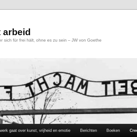
 arbeid
r sich für frei hält, ohne es zu sein – JW von Goethe
werk gaat over kunst, vrijheid en emotie
Berichten
Boeken
Cre