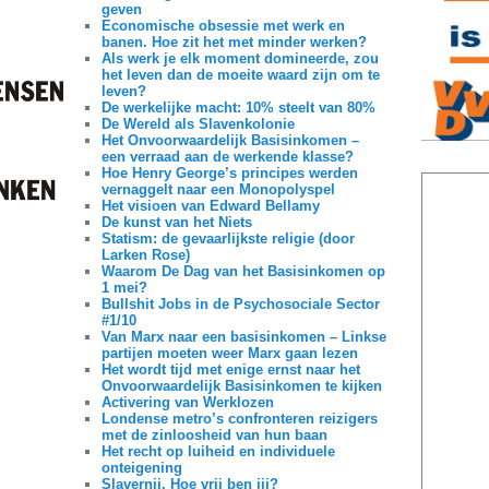
geven
Economische obsessie met werk en
banen. Hoe zit het met minder werken?
Als werk je elk moment domineerde, zou
het leven dan de moeite waard zijn om te
leven?
De werkelijke macht: 10% steelt van 80%
De Wereld als Slavenkolonie
Het Onvoorwaardelijk Basisinkomen –
een verraad aan de werkende klasse?
Hoe Henry George’s principes werden
vernaggelt naar een Monopolyspel
Het visioen van Edward Bellamy
De kunst van het Niets
Statism: de gevaarlijkste religie (door
Larken Rose)
Waarom De Dag van het Basisinkomen op
1 mei?
Bullshit Jobs in de Psychosociale Sector
#1/10
Van Marx naar een basisinkomen – Linkse
partijen moeten weer Marx gaan lezen
Het wordt tijd met enige ernst naar het
Onvoorwaardelijk Basisinkomen te kijken
Activering van Werklozen
Londense metro’s confronteren reizigers
met de zinloosheid van hun baan
Het recht op luiheid en individuele
onteigening
Slavernij. Hoe vrij ben jij?