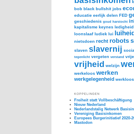
basisinkomen
eco
bob black
bullshit jobs
g
educatie
eerlijk delen
FED
i
geschiedenis
goud
harstocht
kapitalisme
keynes
ledigheid
luihei
loonslaaf
ludiek
lui
robots
s
recht
nietsdoen
slavernij
slaven
socia
vergeten
vrije
tegenlicht
verstand
we
vrijheid
welzijn
werken
werkeloos
werkgelegenheid
werkloos
KOPPELINGEN
Freiheit statt Vollbeschäftigung
Nieuw Nederland
Nederlandstalig Netwerk Basis
Vereniging Basisinkomen
Europees Burgerinitiatief 2020-
Mastodon