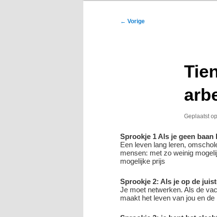
Bericht
←
Vorige
navigatie
Tie
arb
Geplaatst o
Sprookje 1 Als je geen baan h
Een leven lang leren, omschole
mensen: met zo weinig mogelij
mogelijke prijs
Sprookje 2: Als je op de juist
Je moet netwerken. Als de vacat
maakt het leven van jou en de