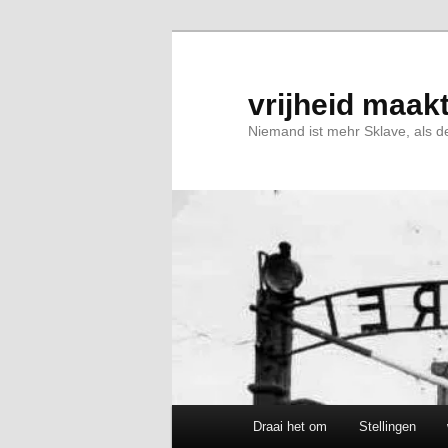
Spring
naar
de
primaire
vrijheid maakt
inhoud
Niemand ist mehr Sklave, als de
Hoofdmenu
Draai het om
Stellingen