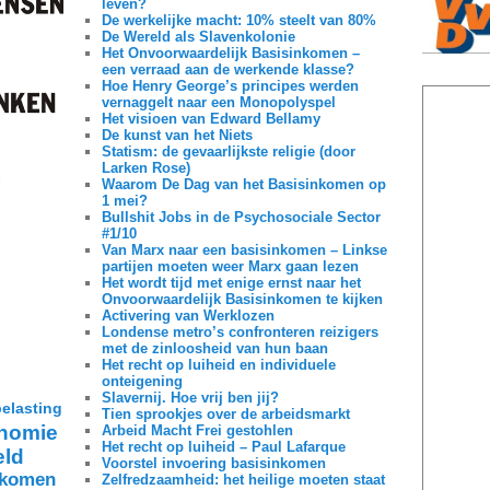
leven?
De werkelijke macht: 10% steelt van 80%
De Wereld als Slavenkolonie
Het Onvoorwaardelijk Basisinkomen –
een verraad aan de werkende klasse?
Hoe Henry George’s principes werden
vernaggelt naar een Monopolyspel
Het visioen van Edward Bellamy
De kunst van het Niets
Statism: de gevaarlijkste religie (door
Larken Rose)
Waarom De Dag van het Basisinkomen op
1 mei?
Bullshit Jobs in de Psychosociale Sector
#1/10
Van Marx naar een basisinkomen – Linkse
partijen moeten weer Marx gaan lezen
Het wordt tijd met enige ernst naar het
Onvoorwaardelijk Basisinkomen te kijken
Activering van Werklozen
Londense metro’s confronteren reizigers
met de zinloosheid van hun baan
Het recht op luiheid en individuele
onteigening
Slavernij. Hoe vrij ben jij?
belasting
Tien sprookjes over de arbeidsmarkt
nomie
Arbeid Macht Frei gestohlen
Het recht op luiheid – Paul Lafarque
eld
Voorstel invoering basisinkomen
nkomen
Zelfredzaamheid: het heilige moeten staat