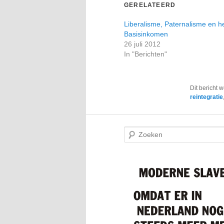
GERELATEERD
Liberalisme, Paternalisme en h
Basisinkomen
26 juli 2012
In "Berichten"
Dit bericht 
reintegratie
Z
o
e
k
e
n