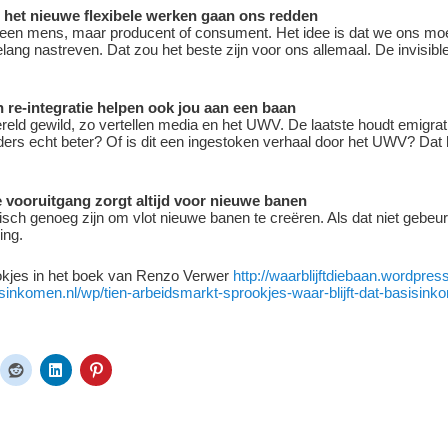
n het nieuwe flexibele werken gaan ons redden
een mens, maar producent of consument. Het idee is dat we ons moe
lang nastreven. Dat zou het beste zijn voor ons allemaal. De invisible
 re-integratie helpen ook jou aan een baan
ereld gewild, zo vertellen media en het UWV. De laatste houdt emigra
nders echt beter? Of is dit een ingestoken verhaal door het UWV? Dat 
 vooruitgang zorgt altijd voor nieuwe banen
 genoeg zijn om vlot nieuwe banen te creëren. Als dat niet gebeurt
ing.
kjes in het boek van Renzo Verwer
http://waarblijftdiebaan.wordpre
sisinkomen.nl/wp/tien-arbeidsmarkt-sprookjes-waar-blijft-dat-basisin