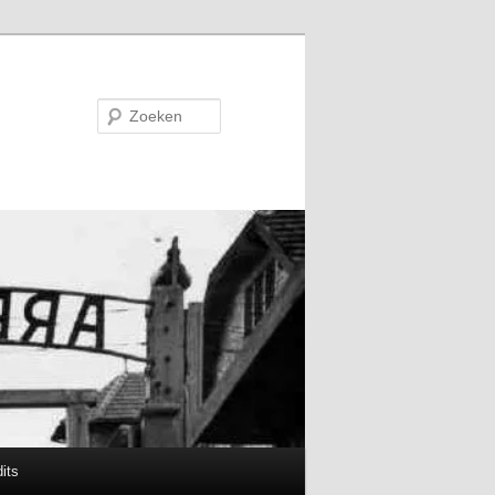
Zoeken
its