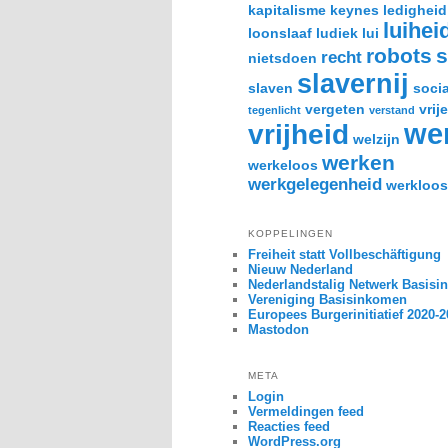
kapitalisme
keynes
ledigheid
luihei
loonslaaf
ludiek
lui
robots
s
recht
nietsdoen
slavernij
slaven
socia
vergeten
vrije
tegenlicht
verstand
we
vrijheid
welzijn
werken
werkeloos
werkgelegenheid
werkloos
KOPPELINGEN
Freiheit statt Vollbeschäftigung
Nieuw Nederland
Nederlandstalig Netwerk Basis
Vereniging Basisinkomen
Europees Burgerinitiatief 2020-
Mastodon
META
Login
Vermeldingen feed
Reacties feed
WordPress.org