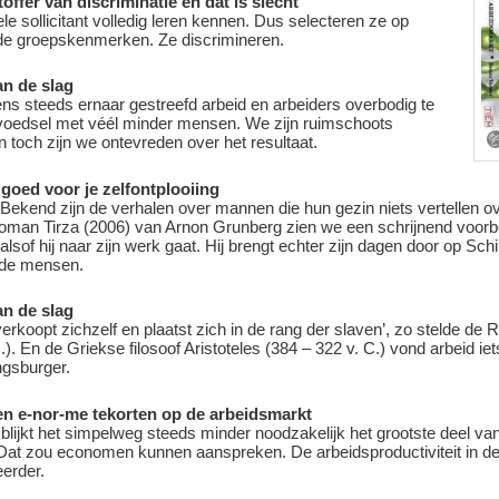
toffer van discriminatie en dat is slecht
 sollicitant volledig leren kennen. Dus selecteren ze op
de groepskenmerken. Ze discrimineren.
an de slag
ns steeds ernaar gestreefd arbeid en arbeiders overbodig te
oedsel met véél minder mensen. We zijn ruimschoots
n toch zijn we ontevreden over het resultaat.
 goed voor je zelfontplooiing
ekend zijn de verhalen over mannen die hun gezin niets vertellen ov
roman Tirza (2006) van Arnon Grunberg zien we een schrijnend voorb
sof hij naar zijn werk gaat. Hij brengt echter zijn dagen door op Sch
nde mensen.
an de slag
, verkoopt zichzelf en plaatst zich in de rang der slaven’, zo stelde 
.). En de Griekse filosoof Aristoteles (384 – 322 v. C.) vond arbeid ie
ngsburger.
en e-nor-me tekorten op de arbeidsmarkt
lijkt het simpelweg steeds minder noodzakelijk het grootste deel van 
Dat zou economen kunnen aanspreken. De arbeidsproductiviteit in de
eerder.