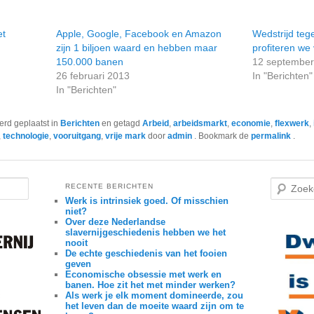
et
Apple, Google, Facebook en Amazon
Wedstrijd te
zijn 1 biljoen waard en hebben maar
profiteren we
150.000 banen
12 september
26 februari 2013
In "Berichten"
In "Berichten"
werd geplaatst in
Berichten
en getagd
Arbeid
,
arbeidsmarkt
,
economie
,
flexwerk
,
,
technologie
,
vooruitgang
,
vrije mark
door
admin
. Bookmark de
permalink
.
Z
RECENTE BERICHTEN
o
Werk is intrinsiek goed. Of misschien
e
niet?
k
Over deze Nederlandse
e
n
slavernijgeschiedenis hebben we het
nooit
De echte geschiedenis van het fooien
geven
Economische obsessie met werk en
banen. Hoe zit het met minder werken?
Als werk je elk moment domineerde, zou
het leven dan de moeite waard zijn om te