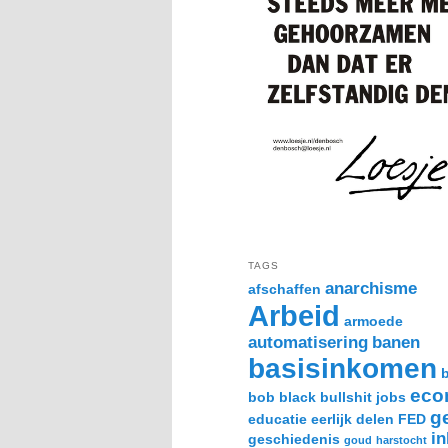
TAGS
anarchisme
afschaffen
Arbeid
armoede
automatisering
banen
basisinkomen
eco
bob black
bullshit jobs
g
educatie
eerlijk delen
FED
i
geschiedenis
goud
harstocht