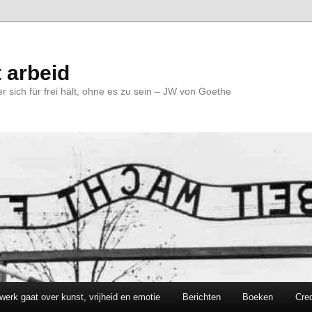
 arbeid
r sich für frei hält, ohne es zu sein – JW von Goethe
werk gaat over kunst, vrijheid en emotie
Berichten
Boeken
Cred