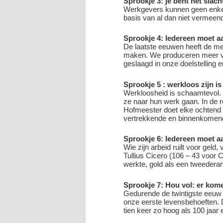
Sprookje 3: je bent het slach
Werkgevers kunnen geen enkele
basis van al dan niet vermeen
Sprookje 4: Iedereen moet a
De laatste eeuwen heeft de me
maken. We produceren meer v
geslaagd in onze doelstelling e
Sprookje 5 : werkloos zijn is
Werkloosheid is schaamtevol. B
ze naar hun werk gaan. In de 
Hofmeester doet elke ochtend al
vertrekkende en binnenkome
Sprookje 6: Iedereen moet a
Wie zijn arbeid ruilt voor geld
Tullius Cicero (106 – 43 voor C
werkte, gold als een tweedera
Sprookje 7: Hou vol: er kom
Gedurende de twintigste eeuw b
onze eerste levensbehoeften. 
tien keer zo hoog als 100 jaar 