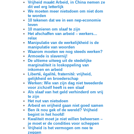
Vrijheid maakt Arbeid, in China nemen ze
dit wel erg letterlijk
We moeten meer nietsdoen om niet dom
te worden
10 tekenen dat we in een nep-economie
leven
10 manieren om slaaf te zijn
Het afschaffen van arbeid – werkers…
relax
Manipulatie van de werkelijkheid is de
manipulatie van woorden
Waarom moeten we nog steeds werken?
Armoede is slavernij!
De ultieme uitweg uit de stedelijke
marginaliteit is loskoppeling van
inkomen en arbeid
Liberté, égalité, fraternité: vrijheid,
gelijkheid en broederschap
Werken: Wie van zijn dag niet tweederde
voor zichzelf heeft is een slaaf
Als slaaf van het geld verhinderd om vrij
te zijn
Het nut van nietsdoen
Arbeid en vrijheid gaan niet goed samen
Ben ik nou gek of de wereld? Vrijheid
begint in het hoofd!
Kwaliteit moet je niet willen beheersen –
je moet er de condities voor scheppen
Vrijheid is het vermogen om nee te
zeggen