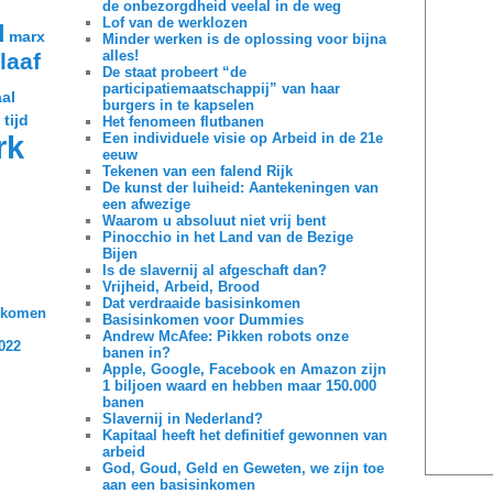
de onbezorgdheid veelal in de weg
Lof van de werklozen
d
marx
Minder werken is de oplossing voor bijna
alles!
laaf
De staat probeert “de
participatiemaatschappij” van haar
al
burgers in te kapselen
 tijd
Het fenomeen flutbanen
rk
Een individuele visie op Arbeid in de 21e
eeuw
Tekenen van een falend Rijk
De kunst der luiheid: Aantekeningen van
een afwezige
Waarom u absoluut niet vrij bent
Pinocchio in het Land van de Bezige
Bijen
Is de slavernij al afgeschaft dan?
Vrijheid, Arbeid, Brood
Dat verdraaide basisinkomen
inkomen
Basisinkomen voor Dummies
Andrew McAfee: Pikken robots onze
2022
banen in?
Apple, Google, Facebook en Amazon zijn
1 biljoen waard en hebben maar 150.000
banen
Slavernij in Nederland?
Kapitaal heeft het definitief gewonnen van
arbeid
God, Goud, Geld en Geweten, we zijn toe
aan een basisinkomen