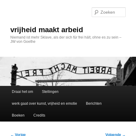
Spring
naar
Zoek
de
primaire
inhoud
vrijheid maakt arbeid
Niemand ist mehr Sklave, als der sich für frei hält, ohne es zu sein –
JW von Goethe
Hoofdmenu
Draai het om
Stellingen
werk gaat over kunst, vrijheid en emotie
Berichten
Boeken
Credits
Bericht
←
Vorige
Volgende
→