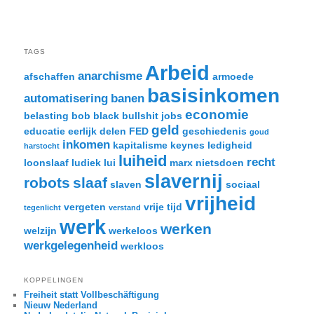
TAGS
Arbeid
anarchisme
afschaffen
armoede
basisinkomen
automatisering
banen
economie
belasting
bob black
bullshit jobs
geld
educatie
eerlijk delen
FED
geschiedenis
goud
inkomen
kapitalisme
keynes
ledigheid
harstocht
luiheid
recht
loonslaaf
ludiek
lui
marx
nietsdoen
slavernij
robots
slaaf
slaven
sociaal
vrijheid
vergeten
vrije tijd
tegenlicht
verstand
werk
werken
welzijn
werkeloos
werkgelegenheid
werkloos
KOPPELINGEN
Freiheit statt Vollbeschäftigung
Nieuw Nederland