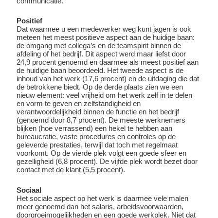
communicatie.
Positief
Dat waarmee u een medewerker weg kunt jagen is ook
meteen het meest positieve aspect aan de huidige baan:
de omgang met collega’s en de teamspirit binnen de
afdeling of het bedrijf. Dit aspect werd maar liefst door
24,9 procent genoemd en daarmee als meest positief aan
de huidige baan beoordeeld. Het tweede aspect is de
inhoud van het werk (17,6 procent) en de uitdaging die dat
de betrokkene biedt. Op de derde plaats zien we een
nieuw element: veel vrijheid om het werk zelf in te delen
en vorm te geven en zelfstandigheid en
verantwoordelijkheid binnen de functie en het bedrijf
(genoemd door 8,7 procent). De meeste werknemers
blijken (hoe verrassend) een hekel te hebben aan
bureaucratie, vaste procedures en controles op de
geleverde prestaties, terwijl dat toch met regelmaat
voorkomt. Op de vierde plek volgt een goede sfeer en
gezelligheid (6,8 procent). De vijfde plek wordt bezet door
contact met de klant (5,5 procent).
Sociaal
Het sociale aspect op het werk is daarmee vele malen
meer genoemd dan het salaris, arbeidsvoorwaarden,
doorgroeimogelijkheden en een goede werkplek. Niet dat