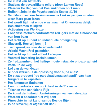
De kunst van het Niets
Statism: de gevaarlijkste religie (door Larken Rose)
Waarom De Dag van het Basisinkomen op 1 mei?
Bullshit Jobs in de Psychosociale Sector #1/10
Van Marx naar een basisinkomen – Linkse partijen moeten
weer Marx gaan lezen
Het wordt tijd met enige ernst naar het Onvoorwaardelijk
Basisinkomen te kijken
Activering van Werklozen
Londense metro’s confronteren reizigers met de zinloosheid
van hun baan
Het recht op luiheid en individuele onteigening
Slavernij. Hoe vrij ben jij?
Tien sprookjes over de arbeidsmarkt
Arbeid Macht Frei gestohlen
Het recht op luiheid – Paul Lafarque
Voorstel invoering basisinkomen
Zelfredzaamheid: het heilige moeten staat de onbezorgdheid
veelal in de weg
Lof van de werklozen
Minder werken is de oplossing voor bijna alles!
De staat probeert “de participatiemaatschappij” van haar
burgers in te kapselen
Het fenomeen flutbanen
Een individuele visie op Arbeid in de 21e eeuw
Tekenen van een falend Rijk
De kunst der luiheid: Aantekeningen van een afwezige
Waarom u absoluut niet vrij bent
Pinocchio in het Land van de Bezige Bijen
Is de slavernij al afgeschaft dan?