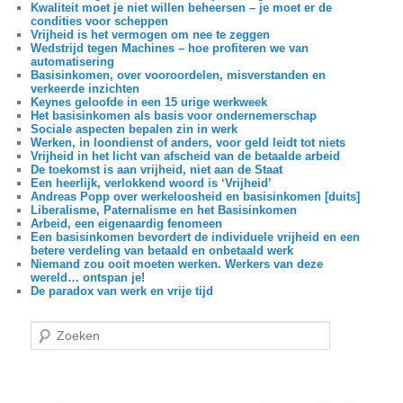
Kwaliteit moet je niet willen beheersen – je moet er de
condities voor scheppen
Vrijheid is het vermogen om nee te zeggen
Wedstrijd tegen Machines – hoe profiteren we van
automatisering
Basisinkomen, over vooroordelen, misverstanden en
verkeerde inzichten
Keynes geloofde in een 15 urige werkweek
Het basisinkomen als basis voor ondernemerschap
Sociale aspecten bepalen zin in werk
Werken, in loondienst of anders, voor geld leidt tot niets
Vrijheid in het licht van afscheid van de betaalde arbeid
De toekomst is aan vrijheid, niet aan de Staat
Een heerlijk, verlokkend woord is ‘Vrijheid’
Andreas Popp over werkeloosheid en basisinkomen [duits]
Liberalisme, Paternalisme en het Basisinkomen
Arbeid, een eigenaardig fenomeen
Een basisinkomen bevordert de individuele vrijheid en een
betere verdeling van betaald en onbetaald werk
Niemand zou ooit moeten werken. Werkers van deze
wereld… ontspan je!
De paradox van werk en vrije tijd
Z
o
e
k
e
n