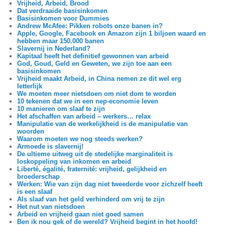
Vrijheid, Arbeid, Brood
Dat verdraaide basisinkomen
Basisinkomen voor Dummies
Andrew McAfee: Pikken robots onze banen in?
Apple, Google, Facebook en Amazon zijn 1 biljoen waard en
hebben maar 150.000 banen
Slavernij in Nederland?
Kapitaal heeft het definitief gewonnen van arbeid
God, Goud, Geld en Geweten, we zijn toe aan een
basisinkomen
Vrijheid maakt Arbeid, in China nemen ze dit wel erg
letterlijk
We moeten meer nietsdoen om niet dom te worden
10 tekenen dat we in een nep-economie leven
10 manieren om slaaf te zijn
Het afschaffen van arbeid – werkers… relax
Manipulatie van de werkelijkheid is de manipulatie van
woorden
Waarom moeten we nog steeds werken?
Armoede is slavernij!
De ultieme uitweg uit de stedelijke marginaliteit is
loskoppeling van inkomen en arbeid
Liberté, égalité, fraternité: vrijheid, gelijkheid en
broederschap
Werken: Wie van zijn dag niet tweederde voor zichzelf heeft
is een slaaf
Als slaaf van het geld verhinderd om vrij te zijn
Het nut van nietsdoen
Arbeid en vrijheid gaan niet goed samen
Ben ik nou gek of de wereld? Vrijheid begint in het hoofd!