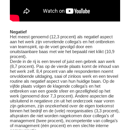
Negatief
Het meest genoemd (12,3 procent) als negatief aspect
aan het werk zijn vervelende collega’s en het ontbreken
van teamspirit, op de voet gevolgd door een
onuitstaanbare baas met wie het bepaald niet klikt (10,9
procent).
Derde in de rij is een teveel of juist een gebrek aan werk
(8,7 procent). Pas op de vierde plaats komt de inhoud van
het werk zelf. 8,4 procent van alle respondenten noemt
onvoldoende uitdaging, saai of zinloos werk en een teveel
routine als negatief aspect van hun huidige baan. Op de
vijfde plaats volgen de klagende collega’s en het
ontbreken van een goede sfeer en gezelligheid op het
werk (genoemd door 7,3 procent). Andere aspecten die
uitsluitend in negatieve zin uit het onderzoek naar voren
zijn gekomen, zijn onzekerheid over de eigen toekomst
binnen het bedrijf en de (vele) reorganisaties (3,3 procent),
afspraken die niet worden nagekomen door collega’s of
management (twee procent), incompetentie van collega’s
of management (één procent) en een slechte interne