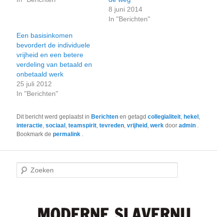
8 juni 2014
In "Berichten"
Een basisinkomen
bevordert de individuele
vrijheid en een betere
verdeling van betaald en
onbetaald werk
25 juli 2012
In "Berichten"
Dit bericht werd geplaatst in
Berichten
en getagd
collegialiteit
,
hekel
,
interactie
,
sociaal
,
teamspirit
,
tevreden
,
vrijheid
,
werk
door
admin
.
Bookmark de
permalink
.
Z
o
e
k
e
n