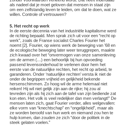
als nadeel dat je moet geloven dat mensen in staat zijn
om een zelfstandig leven te leiden, om dat te doen, wat ze
willen. Controle of vertrouwen?
5. Het recht op werk
In de eerste decennia van het industriële kapitalisme werd
de richting bepaald. Men sprak zich uit voor een “recht op
werk”, zoals de Franse socialist Charles Fourier het
noemt [2]. Fourier, op wiens werk de beweging van ’68 en
de ecologische beweging later weer teruggrepen, maakte
zich kwaad over het “onvermogen van onze samenleving
om de armen (…) een behoorlijk bij hun opvoeding
passend levensonderhoud te verlenen door hem het
eerste van de natuurlijke rechten, het recht op arbeid, te
garanderen. Onder ‘natuurlijke rechten’ versta ik niet de
onder de begrippen vrijheid en gelijkheid bekende
hersenschimmen. Zo hoog wil de arme helemaal niet
reiken! Hij wil niet gelijk zijn aan de rijke; hij zou al
tevreden zijn als hij zich aan de tafel van zijn bediende zat
kon eten. Het volk is veel redelijker dan men verlangt!” De
mensen laten zich, gaat Fourier verder, alles welgevallen:
elke vorm van “knechtschap” en “ongelijkheid”, maar als
ze worden beroofd van hun werk en niemand zou hen te
hulp komen, dan zouden ze zich “door de politiek in de
steek gelaten voelen.”