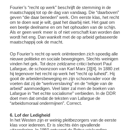
Fourier’s “recht op werk” beschrijft de stemming in de
maatschappij tot op de dag van vandaag. Die “daarboven”
geven “die daar beneden” werk. Om eerste klas, het recht
om te doen wat je wilt, gaat het daarbij niet. Het gaat om
een beetje deelname en om het ophouden van de schijn.
Als er geen werk meer is of niet verschaft kan worden dan
wordt het eng. Dan wankelt met de op arbeid gebaseerde
maatschappij ook de macht.
Op Fourier’s recht op werk oriënteerden zich spoedig alle
nieuwe politieke en sociale bewegingen. Slechts weinigen
vinden het gek. Tot deze zeldzame critici behoort Paul
Lafargue, de schoonzoon van Karl Marx [3][4]. In 1880 zet
hij tegenover het recht op werk het “recht op luiheid”. Hij
gooit de arbeidersbeweging en zijn schoonvader voor de
voeten dat zij de “werkverslaving” en de “religie van de
arbeid” aanmoedigen. Veel later zal men de boeken van
Lafargue in “het echte socialisme” verbieden. In de DDR
doet men dat omdat de teksten van Lafargue de
“arbeidsmoraal ondermijnen”. Correct.
6. Lof der Ledigheid
In het Westen zijn er weinig pleitbezorgers van de eerste
klas voor iedereen. Er is slechts één opvallende
uitzondering. In 1950 ontvangt de Britse wiskundige,