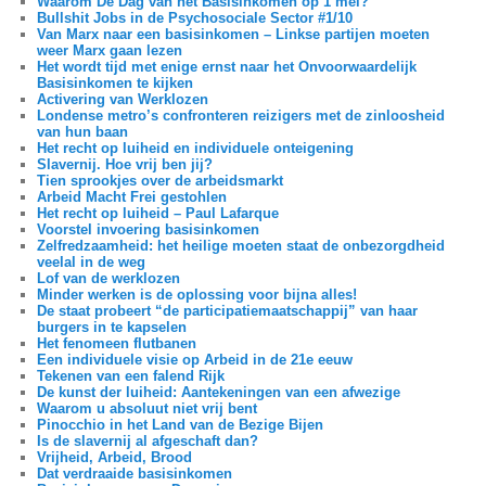
Waarom De Dag van het Basisinkomen op 1 mei?
Bullshit Jobs in de Psychosociale Sector #1/10
Van Marx naar een basisinkomen – Linkse partijen moeten
weer Marx gaan lezen
Het wordt tijd met enige ernst naar het Onvoorwaardelijk
Basisinkomen te kijken
Activering van Werklozen
Londense metro’s confronteren reizigers met de zinloosheid
van hun baan
Het recht op luiheid en individuele onteigening
Slavernij. Hoe vrij ben jij?
Tien sprookjes over de arbeidsmarkt
Arbeid Macht Frei gestohlen
Het recht op luiheid – Paul Lafarque
Voorstel invoering basisinkomen
Zelfredzaamheid: het heilige moeten staat de onbezorgdheid
veelal in de weg
Lof van de werklozen
Minder werken is de oplossing voor bijna alles!
De staat probeert “de participatiemaatschappij” van haar
burgers in te kapselen
Het fenomeen flutbanen
Een individuele visie op Arbeid in de 21e eeuw
Tekenen van een falend Rijk
De kunst der luiheid: Aantekeningen van een afwezige
Waarom u absoluut niet vrij bent
Pinocchio in het Land van de Bezige Bijen
Is de slavernij al afgeschaft dan?
Vrijheid, Arbeid, Brood
Dat verdraaide basisinkomen