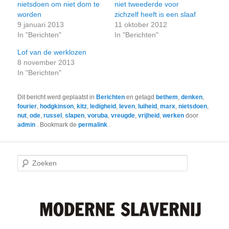
nietsdoen om niet dom te
niet tweederde voor
worden
zichzelf heeft is een slaaf
9 januari 2013
11 oktober 2012
In "Berichten"
In "Berichten"
Lof van de werklozen
8 november 2013
In "Berichten"
Dit bericht werd geplaatst in
Berichten
en getagd
bethem
,
denken
,
fourier
,
hodgkinson
,
kitz
,
ledigheid
,
leven
,
luiheid
,
marx
,
nietsdoen
,
nut
,
ode
,
russel
,
slapen
,
voruba
,
vreugde
,
vrijheid
,
werken
door
admin
. Bookmark de
permalink
.
Z
o
e
k
e
n