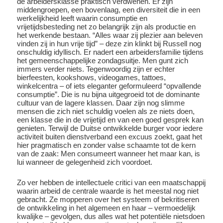
de arbeidersklasse praktisch verdwenen. Er zijn
middengroepen, een bovenlaag, een diversiteit die in een
werkelijkheid leeft waarin consumptie en
vrijetijdsbesteding net zo belangrijk zijn als productie en
het werkende bestaan. “Alles waar zij plezier aan beleven
vinden zij in hun vrije tijd” – deze zin klinkt bij Russell nog
onschuldig idyllisch. Er nadert een arbeidersfamilie tijdens
het gemeenschappelijke zondagsuitje. Men gunt zich
immers verder niets. Tegenwoordig zijn er echter
bierfeesten, kookshows, videogames, tattoes,
winkelcentra – of iets eleganter geformuleerd “opvallende
consumptie”. Die is nu bijna uitgegroeid tot de dominante
cultuur van de lagere klassen. Daar zijn nog slimme
mensen die zich niet schuldig voelen als ze niets doen,
een klasse die in de vrijetijd en van een goed gesprek kan
genieten. Terwijl de Duitse ontwikkelde burger voor iedere
activiteit buiten dienstverband een excuus zoekt, gaat het
hier pragmatisch en zonder valse schaamte tot de kern
van de zaak: Men consumeert wanneer het maar kan, is
lui wanneer de gelegenheid zich voordoet.
Zo ver hebben de intellectuele critici van een maatschappij
waarin arbeid de centrale waarde is het meestal nog niet
gebracht. Ze mopperen over het systeem of bekritiseren
de ontwikkeling in het algemeen en haar – vermoedelijk
kwalijke – gevolgen, dus alles wat het potentiële nietsdoen