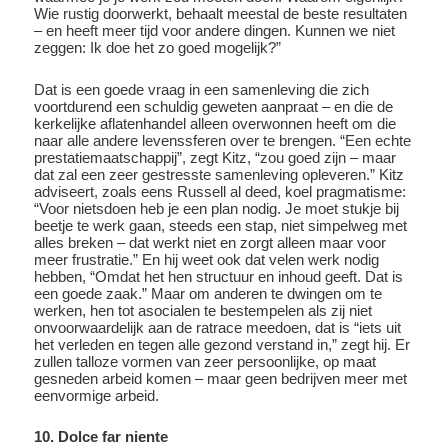
Wie rustig doorwerkt, behaalt meestal de beste resultaten
– en heeft meer tijd voor andere dingen. Kunnen we niet
zeggen: Ik doe het zo goed mogelijk?”
Dat is een goede vraag in een samenleving die zich
voortdurend een schuldig geweten aanpraat – en die de
kerkelijke aflatenhandel alleen overwonnen heeft om die
naar alle andere levenssferen over te brengen. “Een echte
prestatiemaatschappij”, zegt Kitz, “zou goed zijn – maar
dat zal een zeer gestresste samenleving opleveren.” Kitz
adviseert, zoals eens Russell al deed, koel pragmatisme:
“Voor nietsdoen heb je een plan nodig. Je moet stukje bij
beetje te werk gaan, steeds een stap, niet simpelweg met
alles breken – dat werkt niet en zorgt alleen maar voor
meer frustratie.” En hij weet ook dat velen werk nodig
hebben, “Omdat het hen structuur en inhoud geeft. Dat is
een goede zaak.” Maar om anderen te dwingen om te
werken, hen tot asocialen te bestempelen als zij niet
onvoorwaardelijk aan de ratrace meedoen, dat is “iets uit
het verleden en tegen alle gezond verstand in,” zegt hij. Er
zullen talloze vormen van zeer persoonlijke, op maat
gesneden arbeid komen – maar geen bedrijven meer met
eenvormige arbeid.
10. Dolce far niente