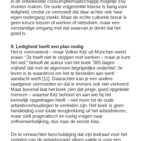
in de ontwikkelde consumptiemaatschappij mogelijk zou
moeten maken. De oude vrijgestelde klasse is bang voor
ledigheid, omdat ze vermoedt dat daar achter ook haar
eigen ondergang steekt. Maar de echte culturele breuk is
geen keuze tussen of werken of nietsdoen, maar een
verstandige omgang met dat waarvan je denkt dat het
goed is.
9. Ledigheid heeft een plan nodig
Het is vermoeiend – maar Volker Kitz uit München werkt
eraan: “Je hoeft niet te stoppen met werken – maar je kunt
het wel,” belooft de auteur van het boek ’365 dagen
vrijheid’ dat met de algemeen begrijpelijke ondertitel ‘Je
leven is te waardevol om het te besteden aan werk’
aandacht werft [11]. Daarachter kan je een andere
raadgever vermoeden en dat is immers ook niet verkeerd.
Maar bovenal laat het boek zien dat jonge, goed opgeleide
mensen – waartoe Kitz behoort en aan wie hij het
kennelijk opgedragen heeft – niet meer tot de oude
arbeidsverhoudingen te verleiden zijn. Het boek is geen
handleiding voor totale terugtrekking uit het arbeidsleven,
maar stelt pragmatisch en rustig vragen naar
zelfverwerkelijking, dus naar de eerste klas.
De te verwachten beschuldiging dat zijn leidraad voor het
verlaten van de arbeidsmarkt alleen valide is voor een