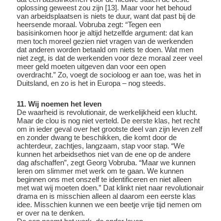
oplossing geweest zou zijn [13]. Maar voor het behoud
van arbeidsplaatsen is niets te duur, want dat past bij de
heersende moraal. Vobruba zegt: “Tegen een
basisinkomen hoor je altijd hetzelfde argument: dat kan
men toch moreel gezien niet vragen van de werkenden
dat anderen worden betaald om niets te doen. Wat men
niet zegt, is dat de werkenden voor deze moraal zeer veel
meer geld moeten uitgeven dan voor een open
overdracht.” Zo, voegt de socioloog er aan toe, was het in
Duitsland, en zo is het in Europa – nog steeds.
11. Wij noemen het leven
De waarheid is revolutionair, de werkelijkheid een klucht.
Maar de clou is nog niet verteld. De eerste klas, het recht
om in ieder geval over het grootste deel van zijn leven zelf
en zonder dwang te beschikken, die komt door de
achterdeur, zachtjes, langzaam, stap voor stap. “We
kunnen het arbeidsethos niet van de ene op de andere
dag afschaffen”, zegt Georg Vobruba. “Maar we kunnen
leren om slimmer met werk om te gaan. We kunnen
beginnen ons met onszelf te identificeren en niet alleen
met wat wij moeten doen.” Dat klinkt niet naar revolutionair
drama en is misschien alleen al daarom een eerste klas
idee. Misschien kunnen we een beetje vrije tijd nemen om
er over na te denken.