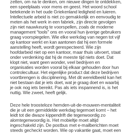
zetten, om na te denken, om nieuwe dingen te ontdekken,
een speelplaats voor mens en geest. Het woord school
betekende in het oude Griekenland ledigheid en luieren.
Intellectuele arbeid is niet zo gemakkelijk en eenvoudig te
meten als het werk in een fabriek, zijn directe gevolgen
zijn niet nauwkeurig te voorspellen, zoals de moderne
management “tools” ons en vooral hun ijverige gebruikers
graag voorspiegelen. Wie elke werkdag van negen tot vijf
op kantoor werkt en kan aantonen dat hij een formele
aanstelling heeft, wordt gerespecteerd. Wie zijn
hoofdarbeid niet op een kantoor, maar thuis uitvoert, staat
onder verdenking dat hij de meeste tijd niets doet. Dat
klopt niet, want geen wonder, veel bedrijven en
organisaties worden vooral bij elkaar gehouden door hun
controlecultuur. Het eigenlijke product dat deze bedrijven
voortbrengen is disciplinering. Met dit wereldbeeld kan het
niet bestaan dat je iets doet, wat je graag doet en waarbij
je ook nog iets bereikt. Pas als iets inspannend is, is het
nuttig. Wie zweet, heeft gelijk.
Deze hele troosteloze hemden-uit-de-mouwen-mentaliteit
die je uit een gemiddelde werkdag tegemoet komt – het
leidt tot die dwaze kippendrift die tegenwoordig zo
alomtegenwoordig is. Het mobieltje moet altijd
ingeschakeld zijn. De postbus met e-mailberichten moet
steeds gecheckt worden. Wie op vakantie gaat, moet een