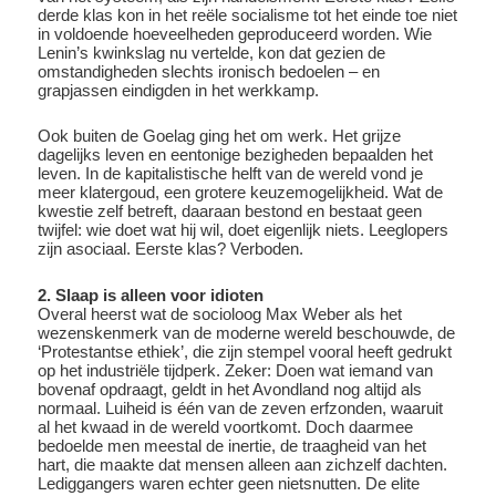
derde klas kon in het reële socialisme tot het einde toe niet
in voldoende hoeveelheden geproduceerd worden. Wie
Lenin’s kwinkslag nu vertelde, kon dat gezien de
omstandigheden slechts ironisch bedoelen – en
grapjassen eindigden in het werkkamp.
Ook buiten de Goelag ging het om werk. Het grijze
dagelijks leven en eentonige bezigheden bepaalden het
leven. In de kapitalistische helft van de wereld vond je
meer klatergoud, een grotere keuzemogelijkheid. Wat de
kwestie zelf betreft, daaraan bestond en bestaat geen
twijfel: wie doet wat hij wil, doet eigenlijk niets. Leeglopers
zijn asociaal. Eerste klas? Verboden.
2. Slaap is alleen voor idioten
Overal heerst wat de socioloog Max Weber als het
wezenskenmerk van de moderne wereld beschouwde, de
‘Protestantse ethiek’, die zijn stempel vooral heeft gedrukt
op het industriële tijdperk. Zeker: Doen wat iemand van
bovenaf opdraagt, geldt in het Avondland nog altijd als
normaal. Luiheid is één van de zeven erfzonden, waaruit
al het kwaad in de wereld voortkomt. Doch daarmee
bedoelde men meestal de inertie, de traagheid van het
hart, die maakte dat mensen alleen aan zichzelf dachten.
Lediggangers waren echter geen nietsnutten. De elite