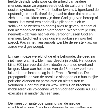
leefde destijds weliswaar op de arbeid van andere
mensen, maar ze organiseerde ook de cultuur en het
sociale systeem. Tot Martin Luther kwam. Uitgerekend de
opstandige monnik dreef de gedachte door dat niemand
zich kan onttrekken aan zijn door God gegeven beroep of
status. Het werd een christelijke plicht om zich te
schikken, te werken en daarbij alles te geven. Met dat al
kon niemand van klasse veranderen. Werken tot je erbij
neervalt – dat was het nieuwe verbond tussen God en
mensen. Ledigheid is des duivel’s oorkussen was het
parool. Pas in het hiernamaals wenkte de eerste klas, op
aarde werd gezwoegd.
En wie in deze wereld tot de elite behoorde, die deed nu
niet meer wat hij wilde, maar deed zijn plicht. Het duurde
bijna 300 jaar voordat deze ideeën overal de overhand
kregen. Maar aan het einde van de 18e eeuw verloren
luiaards hun laatste slag in de Franse Revolutie. De
propagandisten van de revolutie slaagden erin hun talrijke
politieke vijanden tot parasieten en nietsnutten te
verklaren. Door afgunst en wrok lieten zich krachten
mobiliseren die voldoende waren voor een goede 40.000
executies in minder dan een jaar.
De meest briljante overwinning van de nieuwe
machtselite, was Napoleon Bonaparte, een self-made