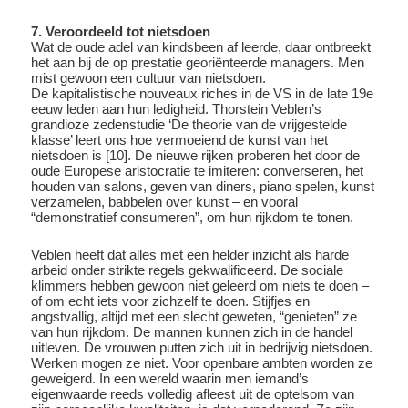
7. Veroordeeld tot nietsdoen
Wat de oude adel van kindsbeen af leerde, daar ontbreekt
het aan bij de op prestatie georiënteerde managers. Men
mist gewoon een cultuur van nietsdoen.
De kapitalistische nouveaux riches in de VS in de late 19e
eeuw leden aan hun ledigheid. Thorstein Veblen’s
grandioze zedenstudie ‘De theorie van de vrijgestelde
klasse’ leert ons hoe vermoeiend de kunst van het
nietsdoen is [10]. De nieuwe rijken proberen het door de
oude Europese aristocratie te imiteren: converseren, het
houden van salons, geven van diners, piano spelen, kunst
verzamelen, babbelen over kunst – en vooral
“demonstratief consumeren”, om hun rijkdom te tonen.
Veblen heeft dat alles met een helder inzicht als harde
arbeid onder strikte regels gekwalificeerd. De sociale
klimmers hebben gewoon niet geleerd om niets te doen –
of om echt iets voor zichzelf te doen. Stijfjes en
angstvallig, altijd met een slecht geweten, “genieten” ze
van hun rijkdom. De mannen kunnen zich in de handel
uitleven. De vrouwen putten zich uit in bedrijvig nietsdoen.
Werken mogen ze niet. Voor openbare ambten worden ze
geweigerd. In een wereld waarin men iemand’s
eigenwaarde reeds volledig afleest uit de optelsom van