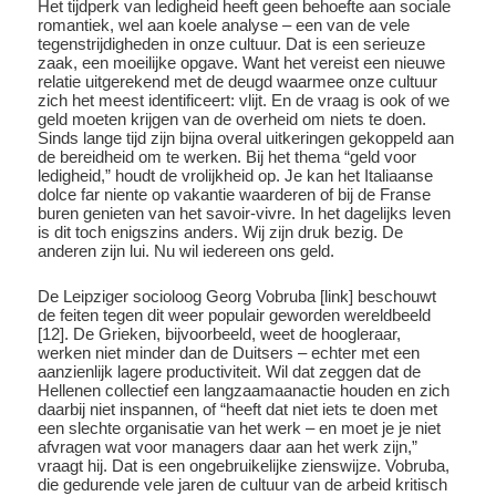
Het tijdperk van ledigheid heeft geen behoefte aan sociale
romantiek, wel aan koele analyse – een van de vele
tegenstrijdigheden in onze cultuur. Dat is een serieuze
zaak, een moeilijke opgave. Want het vereist een nieuwe
relatie uitgerekend met de deugd waarmee onze cultuur
zich het meest identificeert: vlijt. En de vraag is ook of we
geld moeten krijgen van de overheid om niets te doen.
Sinds lange tijd zijn bijna overal uitkeringen gekoppeld aan
de bereidheid om te werken. Bij het thema “geld voor
ledigheid,” houdt de vrolijkheid op. Je kan het Italiaanse
dolce far niente op vakantie waarderen of bij de Franse
buren genieten van het savoir-vivre. In het dagelijks leven
is dit toch enigszins anders. Wij zijn druk bezig. De
anderen zijn lui. Nu wil iedereen ons geld.
De Leipziger socioloog Georg Vobruba [link] beschouwt
de feiten tegen dit weer populair geworden wereldbeeld
[12]. De Grieken, bijvoorbeeld, weet de hoogleraar,
werken niet minder dan de Duitsers – echter met een
aanzienlijk lagere productiviteit. Wil dat zeggen dat de
Hellenen collectief een langzaamaanactie houden en zich
daarbij niet inspannen, of “heeft dat niet iets te doen met
een slechte organisatie van het werk – en moet je je niet
afvragen wat voor managers daar aan het werk zijn,”
vraagt hij. Dat is een ongebruikelijke zienswijze. Vobruba,
die gedurende vele jaren de cultuur van de arbeid kritisch