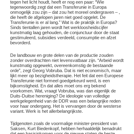
tegen het licht houdt, heeft er nog een paar: “Wie
tegenwoordig zegt dat een Transferunie in Europa
onmogelijk zou zijn – dat zou het moreel ondergraven – ,
die heeft de afgelopen jaren niet goed opgelet. De
Transferunie is er al lang.” Wat is de praktijk in Europa?
Sinds tientallen jaren wordt het werkloosheidscijfer
kunstmatig laag gehouden, de conjunctuur door de staat
gestimuleerd, subsidies verdeeld, consumptie en afzet
bevorderd.
De landbouw en grote delen van de productie zouden
zonder overdrachten niet levensvatbaar zijn. “Arbeid wordt
kunstmatig opgewekt, overeenkomstig de bestaande
orde”, zegt Georg Vobruba. Dat is niet economisch, maar
lijkt meer op bezigheidstherapie. Het feit dat een Europese
Transferunie niet formeel goedgekeurd werd, is een
bijkomstigheid. En dat alles moet ons erg bekend
voorkomen. Wat, vraagt Vobruba, was dan eigenlijk de
Duits-Duitse hereniging? De ideologie van volledige
werkgelegenheid van de DDR was een belangrijke reden
voor haar ondergang. Het is vervangen door de westerse
variant. Werk is het allerbelangrijkste.
Tijdgenoten zoals de voormalige minister-president van
Saksen, Kurt Biedenkopf, hebben herhaaldelijk benadrukt
dat een basisinkomen voor de nieuwe staten de beste