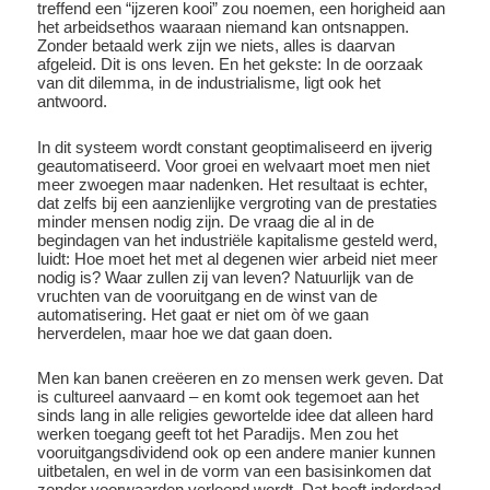
treffend een “ijzeren kooi” zou noemen, een horigheid aan
het arbeidsethos waaraan niemand kan ontsnappen.
Zonder betaald werk zijn we niets, alles is daarvan
afgeleid. Dit is ons leven. En het gekste: In de oorzaak
van dit dilemma, in de industrialisme, ligt ook het
antwoord.
In dit systeem wordt constant geoptimaliseerd en ijverig
geautomatiseerd. Voor groei en welvaart moet men niet
meer zwoegen maar nadenken. Het resultaat is echter,
dat zelfs bij een aanzienlijke vergroting van de prestaties
minder mensen nodig zijn. De vraag die al in de
begindagen van het industriële kapitalisme gesteld werd,
luidt: Hoe moet het met al degenen wier arbeid niet meer
nodig is? Waar zullen zij van leven? Natuurlijk van de
vruchten van de vooruitgang en de winst van de
automatisering. Het gaat er niet om òf we gaan
herverdelen, maar hoe we dat gaan doen.
Men kan banen creëeren en zo mensen werk geven. Dat
is cultureel aanvaard – en komt ook tegemoet aan het
sinds lang in alle religies gewortelde idee dat alleen hard
werken toegang geeft tot het Paradijs. Men zou het
vooruitgangsdividend ook op een andere manier kunnen
uitbetalen, en wel in de vorm van een basisinkomen dat
zonder voorwaarden verleend wordt. Dat heeft inderdaad