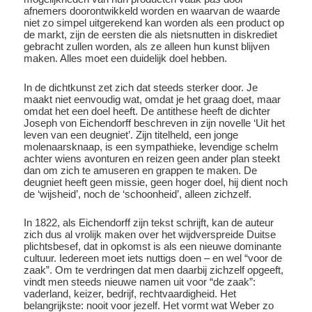
afnemers doorontwikkeld worden en waarvan de waarde
niet zo simpel uitgerekend kan worden als een product op
de markt, zijn de eersten die als nietsnutten in diskrediet
gebracht zullen worden, als ze alleen hun kunst blijven
maken. Alles moet een duidelijk doel hebben.
In de dichtkunst zet zich dat steeds sterker door. Je
maakt niet eenvoudig wat, omdat je het graag doet, maar
omdat het een doel heeft. De antithese heeft de dichter
Joseph von Eichendorff beschreven in zijn novelle ‘Uit het
leven van een deugniet’. Zijn titelheld, een jonge
molenaarsknaap, is een sympathieke, levendige schelm
achter wiens avonturen en reizen geen ander plan steekt
dan om zich te amuseren en grappen te maken. De
deugniet heeft geen missie, geen hoger doel, hij dient noch
de ‘wijsheid’, noch de ‘schoonheid’, alleen zichzelf.
In 1822, als Eichendorff zijn tekst schrijft, kan de auteur
zich dus al vrolijk maken over het wijdverspreide Duitse
plichtsbesef, dat in opkomst is als een nieuwe dominante
cultuur. Iedereen moet iets nuttigs doen – en wel “voor de
zaak”. Om te verdringen dat men daarbij zichzelf opgeeft,
vindt men steeds nieuwe namen uit voor “de zaak”:
vaderland, keizer, bedrijf, rechtvaardigheid. Het
belangrijkste: nooit voor jezelf. Het vormt wat Weber zo