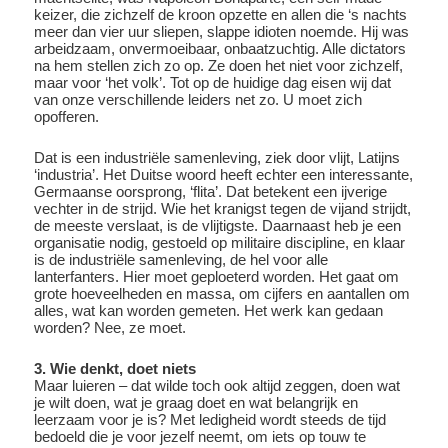
keizer, die zichzelf de kroon opzette en allen die ‘s nachts
meer dan vier uur sliepen, slappe idioten noemde. Hij was
arbeidzaam, onvermoeibaar, onbaatzuchtig. Alle dictators
na hem stellen zich zo op. Ze doen het niet voor zichzelf,
maar voor ‘het volk’. Tot op de huidige dag eisen wij dat
van onze verschillende leiders net zo. U moet zich
opofferen.
Dat is een industriële samenleving, ziek door vlijt, Latijns
‘industria’. Het Duitse woord heeft echter een interessante,
Germaanse oorsprong, ‘flita’. Dat betekent een ijverige
vechter in de strijd. Wie het kranigst tegen de vijand strijdt,
de meeste verslaat, is de vlijtigste. Daarnaast heb je een
organisatie nodig, gestoeld op militaire discipline, en klaar
is de industriële samenleving, de hel voor alle
lanterfanters. Hier moet geploeterd worden. Het gaat om
grote hoeveelheden en massa, om cijfers en aantallen om
alles, wat kan worden gemeten. Het werk kan gedaan
worden? Nee, ze moet.
3. Wie denkt, doet niets
Maar luieren – dat wilde toch ook altijd zeggen, doen wat
je wilt doen, wat je graag doet en wat belangrijk en
leerzaam voor je is? Met ledigheid wordt steeds de tijd
bedoeld die je voor jezelf neemt, om iets op touw te