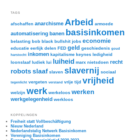
TAGS
Arbeid
anarchisme
afschaffen
armoede
basisinkomen
automatisering
banen
economie
belasting
bob black
bullshit jobs
geld
educatie
eerlijk delen
FED
geschiedenis
goud
inkomen
kapitalisme
keynes
ledigheid
harstocht
luiheid
recht
loonslaaf
ludiek
lui
marx
nietsdoen
slavernij
robots
slaaf
slaven
sociaal
vrijheid
vergeten
vrije tijd
tegenlicht
verstand
werk
werken
welzijn
werkeloos
werkgelegenheid
werkloos
KOPPELINGEN
Freiheit statt Vollbeschäftigung
Nieuw Nederland
Nederlandstalig Netwerk Basisinkomen
Vereniging Basisinkomen