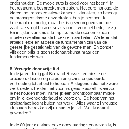
onderhouden. De mooie auto is goed voor het bedrijf. In
het restaurant bespreekt men zaken. Het dure horloge, de
kleren, het representatieve kantoor – dat alles, zo betoogt
de managersklasse onverdroten, heb je persoonlijk
helemaal niet nodig, maar het is gewoon goed voor de
zaak. Je vliegt businessclass om fit voor het bedrijf te zijn.
En in tijden van crisis krimpt soms de economie, dan
moeten we allemaal de broekriem aanhalen. We leren dat
arbeidsliefde en ascese de fundamenten zijn van de
geestelijke gesteldheid van de gewone man. En zonder
vlijt geen prijs is geen redenaarskunst maar een
fundamentele wet.
8. Vreugde door vrije tijd
In de jaren dertig gaf Bertrand Russell tenminste de
arbeidersklasse nog na een enigszins ongestoorde
verhouding tot arbeid te hebben. Al degenen die het zware
werk deden, hielden het voor, volgens Russell, “waarvoor
je het houden moet, namelijk een onontkoombaar middel
om in je levensonderhoud te voorzien.” De hoop van het
proletariaat begint buiten het werk: “Alles waar zij vreugde
uit putten betrekken zij uit hun vrije tijd.” Wat is daaruit
geworden?
In de 80 jaar die sinds deze constatering verstreken is, is