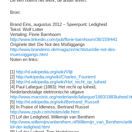
De een noemt het werk, de ander leven.
Bron:
Brand Eins, augustus 2012 – Speerpunt: Ledigheid
Tekst: Wolf Lotter
Vertaling: Florie Barnhoorn
http://www.linkedin.com/pub/florie-barnhoorn/36/159/441
Originele titel: Die Not des Müßiggangs
http://www.brandeins.de/magazin/nichtstun/die-not-des-
muessiggangs.html
Noten en links:
[1]
http://nl.wikipedia.org/wiki/Vlijt
[2]
http://wikipedia.org/wiki/Charles_Fouriernl
[3]
http://nl.wikipedia.org/wiki/Het_recht_op_luiheid
[4] Paul Lafargue (1883): Het recht op luiheid,
Nederlandstalige elektronische uitgave
http://www.marxists.org/nederlands/lafargue/1883/1883luiheid.
[5]
http://nl.wikipedia.org/wiki/Bertrand_Russell
[6] In Praise of Idleness, Bertrand Russel
http://www.zpub.com/notes/idle.html
[7] Lof der Ledigheid, Willemijn van Benthem
http://www.willemijnvanbenthem.nl/Willemijn_van_Benthem/artik
lof-der-ledigheid.html
[8] Lof der Luiheid, Tom Hodgkinson