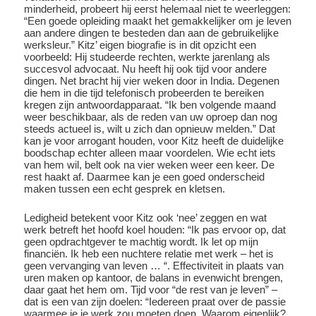
minderheid, probeert hij eerst helemaal niet te weerleggen:
“Een goede opleiding maakt het gemakkelijker om je leven
aan andere dingen te besteden dan aan de gebruikelijke
werksleur.” Kitz’ eigen biografie is in dit opzicht een
voorbeeld: Hij studeerde rechten, werkte jarenlang als
succesvol advocaat. Nu heeft hij ook tijd voor andere
dingen. Net bracht hij vier weken door in India. Degenen
die hem in die tijd telefonisch probeerden te bereiken
kregen zijn antwoordapparaat. “Ik ben volgende maand
weer beschikbaar, als de reden van uw oproep dan nog
steeds actueel is, wilt u zich dan opnieuw melden.” Dat
kan je voor arrogant houden, voor Kitz heeft de duidelijke
boodschap echter alleen maar voordelen. Wie echt iets
van hem wil, belt ook na vier weken weer een keer. De
rest haakt af. Daarmee kan je een goed onderscheid
maken tussen een echt gesprek en kletsen.
Ledigheid betekent voor Kitz ook ‘nee’ zeggen en wat
werk betreft het hoofd koel houden: “Ik pas ervoor op, dat
geen opdrachtgever te machtig wordt. Ik let op mijn
financiën. Ik heb een nuchtere relatie met werk – het is
geen vervanging van leven … “. Effectiviteit in plaats van
uren maken op kantoor, de balans in evenwicht brengen,
daar gaat het hem om. Tijd voor “de rest van je leven” –
dat is een van zijn doelen: “Iedereen praat over de passie
waarmee je je werk zou moeten doen. Waarom eigenlijk?