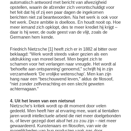
automatisch antwoord met bericht van afwezigheid
opstellen, waarin de afzender zich verontschuldigt voor
het feit dat hij of zij een paar dagen de ingekomen
berichten niet zal beantwoorden. Na het werk is ook voor
het werk. Deze ambitie is doelloos. En houdt nooit op. Hoe
meer iemand zich opklopt, des te meer krediet hij krijgt –
daar is hij weer, de oude geest van de vlijt, zoals de
Germanen hem kende.
Friedrich Nietzsche [1] heeft zich er in 1882 al bitter over
beklaagd: “Werk wordt steeds vaker gezien als een
uitdrukking van moreel besef. Men begint zich te
schamen voor het verlangen naar vreugde. Het wordt al
‘behoefte aan ontspanning’ genoemd,” schrijft hij in zijn
verzamelwerk ‘De vrolijke wetenschap’. Men kan zijn
hang naar een “beschouwend leven,” aldus de filosoof,
“niet zonder zelfverachting en een slecht geweten
achternagaan.”
4. Uit het leven van een nietsnut
Nietzsche’s kritiek wordt op dit moment door velen
gedeeld. Men heeft hier al ervaring mee, want al tientallen
jaren wordt intellectuele arbeid die niet meer doelgebonden
is, of liever gezegd doet alsof het zo zou zijn – niet meer
gewaardeerd. Kunstenaars en filosofen, van wie de
mogelijkheden van hun producten vaak pas door