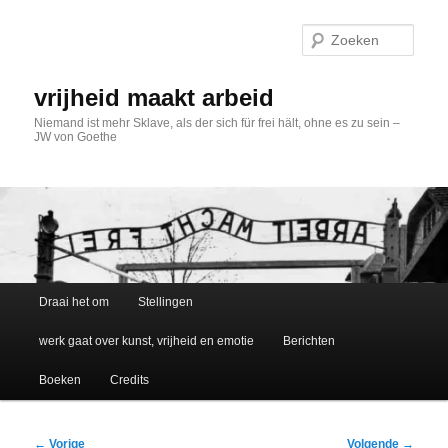
Spring
naar
Zoek
de
primaire
inhoud
vrijheid maakt arbeid
Niemand ist mehr Sklave, als der sich für frei hält, ohne es zu sein –
JW von Goethe
Hoofdmenu
Draai het om
Stellingen
werk gaat over kunst, vrijheid en emotie
Berichten
Boeken
Credits
Bericht
←
Vorige
Volgende
→