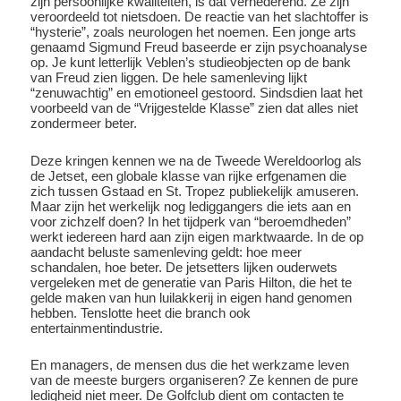
zijn persoonlijke kwaliteiten, is dat vernederend. Ze zijn
veroordeeld tot nietsdoen. De reactie van het slachtoffer is
“hysterie”, zoals neurologen het noemen. Een jonge arts
genaamd Sigmund Freud baseerde er zijn psychoanalyse
op. Je kunt letterlijk Veblen’s studieobjecten op de bank
van Freud zien liggen. De hele samenleving lijkt
“zenuwachtig” en emotioneel gestoord. Sindsdien laat het
voorbeeld van de “Vrijgestelde Klasse” zien dat alles niet
zondermeer beter.
Deze kringen kennen we na de Tweede Wereldoorlog als
de Jetset, een globale klasse van rijke erfgenamen die
zich tussen Gstaad en St. Tropez publiekelijk amuseren.
Maar zijn het werkelijk nog lediggangers die iets aan en
voor zichzelf doen? In het tijdperk van “beroemdheden”
werkt iedereen hard aan zijn eigen marktwaarde. In de op
aandacht beluste samenleving geldt: hoe meer
schandalen, hoe beter. De jetsetters lijken ouderwets
vergeleken met de generatie van Paris Hilton, die het te
gelde maken van hun luilakkerij in eigen hand genomen
hebben. Tenslotte heet die branch ook
entertainmentindustrie.
En managers, de mensen dus die het werkzame leven
van de meeste burgers organiseren? Ze kennen de pure
ledigheid niet meer. De Golfclub dient om contacten te