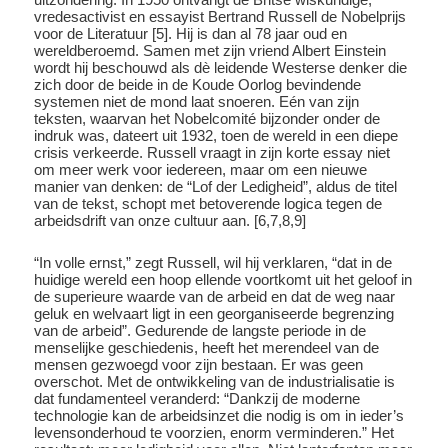
vredesactivist en essayist Bertrand Russell de Nobelprijs
voor de Literatuur [5]. Hij is dan al 78 jaar oud en
wereldberoemd. Samen met zijn vriend Albert Einstein
wordt hij beschouwd als dè leidende Westerse denker die
zich door de beide in de Koude Oorlog bevindende
systemen niet de mond laat snoeren. Eén van zijn
teksten, waarvan het Nobelcomité bijzonder onder de
indruk was, dateert uit 1932, toen de wereld in een diepe
crisis verkeerde. Russell vraagt in zijn korte essay niet
om meer werk voor iedereen, maar om een nieuwe
manier van denken: de “Lof der Ledigheid”, aldus de titel
van de tekst, schopt met betoverende logica tegen de
arbeidsdrift van onze cultuur aan. [6,7,8,9]
“In volle ernst,” zegt Russell, wil hij verklaren, “dat in de
huidige wereld een hoop ellende voortkomt uit het geloof in
de superieure waarde van de arbeid en dat de weg naar
geluk en welvaart ligt in een georganiseerde begrenzing
van de arbeid”. Gedurende de langste periode in de
menselijke geschiedenis, heeft het merendeel van de
mensen gezwoegd voor zijn bestaan. Er was geen
overschot. Met de ontwikkeling van de industrialisatie is
dat fundamenteel veranderd: “Dankzij de moderne
technologie kan de arbeidsinzet die nodig is om in ieder’s
levensonderhoud te voorzien, enorm verminderen.” Het