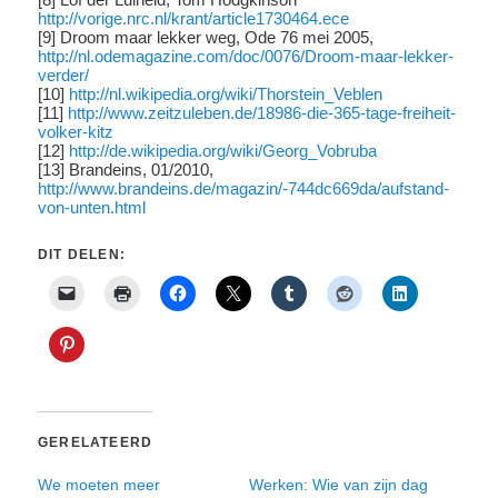
http://vorige.nrc.nl/krant/article1730464.ece
[9] Droom maar lekker weg, Ode 76 mei 2005,
http://nl.odemagazine.com/doc/0076/Droom-maar-lekker-
verder/
[10]
http://nl.wikipedia.org/wiki/Thorstein_Veblen
[11]
http://www.zeitzuleben.de/18986-die-365-tage-freiheit-
volker-kitz
[12]
http://de.wikipedia.org/wiki/Georg_Vobruba
[13] Brandeins, 01/2010,
http://www.brandeins.de/magazin/-744dc669da/aufstand-
von-unten.html
DIT DELEN:
GERELATEERD
We moeten meer
Werken: Wie van zijn dag