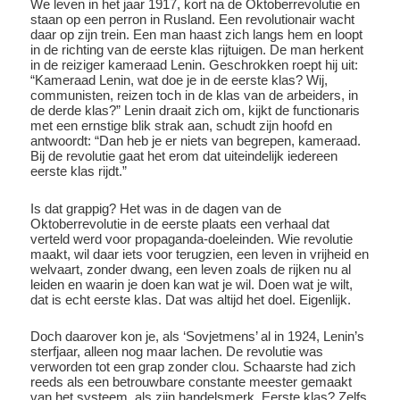
We leven in het jaar 1917, kort na de Oktoberrevolutie en
staan op een perron in Rusland. Een revolutionair wacht
daar op zijn trein. Een man haast zich langs hem en loopt
in de richting van de eerste klas rijtuigen. De man herkent
in de reiziger kameraad Lenin. Geschrokken roept hij uit:
“Kameraad Lenin, wat doe je in de eerste klas? Wij,
communisten, reizen toch in de klas van de arbeiders, in
de derde klas?” Lenin draait zich om, kijkt de functionaris
met een ernstige blik strak aan, schudt zijn hoofd en
antwoordt: “Dan heb je er niets van begrepen, kameraad.
Bij de revolutie gaat het erom dat uiteindelijk iedereen
eerste klas rijdt.”
Is dat grappig? Het was in de dagen van de
Oktoberrevolutie in de eerste plaats een verhaal dat
verteld werd voor propaganda-doeleinden. Wie revolutie
maakt, wil daar iets voor terugzien, een leven in vrijheid en
welvaart, zonder dwang, een leven zoals de rijken nu al
leiden en waarin je doen kan wat je wil. Doen wat je wilt,
dat is echt eerste klas. Dat was altijd het doel. Eigenlijk.
Doch daarover kon je, als ‘Sovjetmens’ al in 1924, Lenin’s
sterfjaar, alleen nog maar lachen. De revolutie was
verworden tot een grap zonder clou. Schaarste had zich
reeds als een betrouwbare constante meester gemaakt
van het systeem, als zijn handelsmerk. Eerste klas? Zelfs