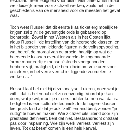
resultaat: meer ledigheid voor allen. Niet lanterfanten maar
wel duidelijk meer voor zichzelf werken, zoals het in de
geschiedenis van de mensheid voor de meesten het geval
was.
Toch weet Russell dat dit eerste klas ticket erg moeilijk te
krijgen zal zijn: de gevestigde orde is gebaseerd op
loonarbeid. Zowel in het Westen als in het Oosten lijkt,
aldus Russell, “de instelling van de heersende klassen, en
in het bijzonder van leidende figuren in de volksopvoeding,
wat betreft de moraal van de arbeid, haarfijn op wat de
heersende klassen overal ter wereld de zogenaamde
‘arme maar eerlijke mensen’ steeds voorgehouden
hebben: vlijt, matigheid, de bereidheid om vele uren voor
onzekere, in het verre verschiet liggende voordelen te
werken … ”
Russell laat het niet bij deze analyse. Luieren, doen wat je
wilt – dat is helemaal niet zo eenvoudig. Voordat je kan
doen, wat je wil, moet je er eerst achter komen wat dat is.
Ledigheid is een culturele techniek. In de hogere klassen
leer je als kind al dat je ook “zelf” iemand bent, zonder “je
nuttig” te hoeven maken. Wie zichzelf uitsluitend door zijn
prestaties definieert, kent dat niet. Bestaansrecht ontstaat
pas door inspanning. Wie zijn werk verliest, verliest zijn
leven. Tot dat besef komen is een hels karwei.