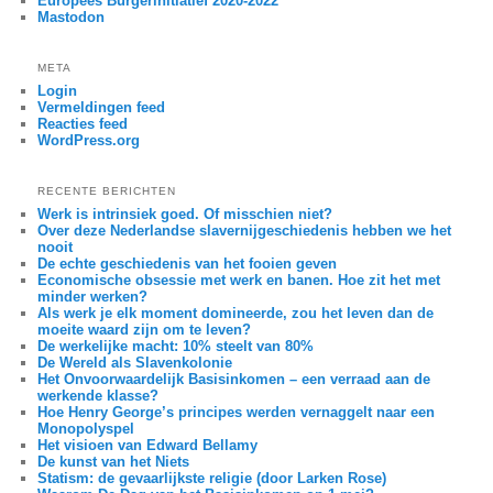
Europees Burgerinitiatief 2020-2022
Mastodon
META
Login
Vermeldingen feed
Reacties feed
WordPress.org
RECENTE BERICHTEN
Werk is intrinsiek goed. Of misschien niet?
Over deze Nederlandse slavernijgeschiedenis hebben we het
nooit
De echte geschiedenis van het fooien geven
Economische obsessie met werk en banen. Hoe zit het met
minder werken?
Als werk je elk moment domineerde, zou het leven dan de
moeite waard zijn om te leven?
De werkelijke macht: 10% steelt van 80%
De Wereld als Slavenkolonie
Het Onvoorwaardelijk Basisinkomen – een verraad aan de
werkende klasse?
Hoe Henry George’s principes werden vernaggelt naar een
Monopolyspel
Het visioen van Edward Bellamy
De kunst van het Niets
Statism: de gevaarlijkste religie (door Larken Rose)