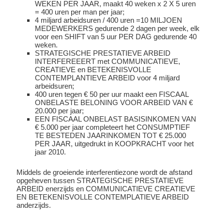
WEKEN PER JAAR, maakt 40 weken x 2 X 5 uren
= 400 uren per man per jaar;
4 miljard arbeidsuren / 400 uren =10 MILJOEN
MEDEWERKERS gedurende 2 dagen per week, elk
voor een SHIFT van 5 uur PER DAG gedurende 40
weken.
STRATEGISCHE PRESTATIEVE ARBEID
INTERFEREEERT met COMMUNICATIEVE,
CREATIEVE en BETEKENISVOLLE
CONTEMPLANTIEVE ARBEID voor 4 miljard
arbeidsuren;
400 uren tegen € 50 per uur maakt een FISCAAL
ONBELASTE BELONING VOOR ARBEID VAN €
20.000 per jaar;
EEN FISCAAL ONBELAST BASISINKOMEN VAN
€ 5.000 per jaar completeert het CONSUMPTIEF
TE BESTEDEN JAARINKOMEN TOT € 25.000
PER JAAR, uitgedrukt in KOOPKRACHT voor het
jaar 2010.
Middels de groeiende interferentiezone wordt de afstand
opgeheven tussen STRATEGISCHE PRESTATIEVE
ARBEID enerzijds en COMMUNICATIEVE CREATIEVE
EN BETEKENISVOLLE CONTEMPLATIEVE ARBEID
anderzijds.