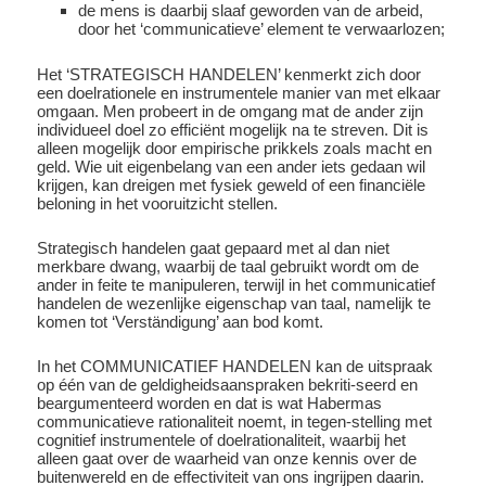
de mens is daarbij slaaf geworden van de arbeid,
door het ‘communicatieve’ element te verwaarlozen;
Het ‘STRATEGISCH HANDELEN’ kenmerkt zich door
een doelrationele en instrumentele manier van met elkaar
omgaan. Men probeert in de omgang mat de ander zijn
individueel doel zo efficiënt mogelijk na te streven. Dit is
alleen mogelijk door empirische prikkels zoals macht en
geld. Wie uit eigenbelang van een ander iets gedaan wil
krijgen, kan dreigen met fysiek geweld of een financiële
beloning in het vooruitzicht stellen.
Strategisch handelen gaat gepaard met al dan niet
merkbare dwang, waarbij de taal gebruikt wordt om de
ander in feite te manipuleren, terwijl in het communicatief
handelen de wezenlijke eigenschap van taal, namelijk te
komen tot ‘Verständigung’ aan bod komt.
In het COMMUNICATIEF HANDELEN kan de uitspraak
op één van de geldigheidsaanspraken bekriti-seerd en
beargumenteerd worden en dat is wat Habermas
communicatieve rationaliteit noemt, in tegen-stelling met
cognitief instrumentele of doelrationaliteit, waarbij het
alleen gaat over de waarheid van onze kennis over de
buitenwereld en de effectiviteit van ons ingrijpen daarin.