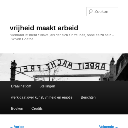
Spring
naar
Zoek
de
primaire
inhoud
vrijheid maakt arbeid
Niemand ist mehr Sklave, als der sich für frei hält, ohne es zu sein –
JW von Goethe
Hoofdmenu
Draai het om
Stellingen
werk gaat over kunst, vrijheid en emotie
Berichten
Boeken
Credits
Bericht
←
Vorige
Volgende
→