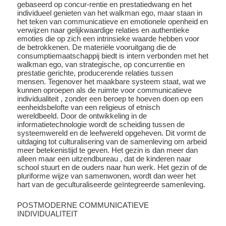
gebaseerd op concur-rentie en prestatiedwang en het
individueel genieten van het walkman ego, maar staan in
het teken van communicatieve en emotionele openheid en
verwijzen naar gelijkwaardige relaties en authentieke
emoties die op zich een intrinsieke waarde hebben voor
de betrokkenen. De materiële vooruitgang die de
consumptiemaatschappij biedt is intern verbonden met het
walkman ego, van strategische, op concurrentie en
prestatie gerichte, producerende relaties tussen
mensen. Tegenover het maakbare systeem staat, wat we
kunnen oproepen als de ruimte voor communicatieve
individualiteit , zonder een beroep te hoeven doen op een
eenheidsbelofte van een religieus of etnisch
wereldbeeld. Door de ontwikkeling in de
informatietechnologie wordt de scheiding tussen de
systeemwereld en de leefwereld opgeheven. Dit vormt de
uitdaging tot culturalisering van de samenleving om arbeid
meer betekenistijd te geven. Het gezin is dan meer dan
alleen maar een uitzendbureau , dat de kinderen naar
school stuurt en de ouders naar hun werk. Het gezin of de
pluriforme wijze van samenwonen, wordt dan weer het
hart van de geculturaliseerde geïntegreerde samenleving.
POSTMODERNE COMMUNICATIEVE
INDIVIDUALITEIT