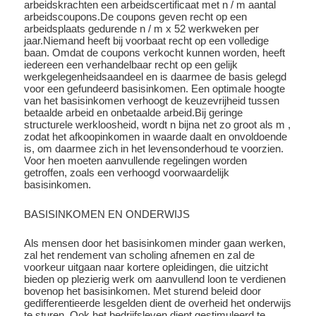
arbeidskrachten een arbeidscertificaat met n / m aantal
arbeidscoupons.De coupons geven recht op een
arbeidsplaats gedurende n / m x 52 werkweken per
jaar.Niemand heeft bij voorbaat recht op een volledige
baan. Omdat de coupons verkocht kunnen worden, heeft
iedereen een verhandelbaar recht op een gelijk
werkgelegenheidsaandeel en is daarmee de basis gelegd
voor een gefundeerd basisinkomen. Een optimale hoogte
van het basisinkomen verhoogt de keuzevrijheid tussen
betaalde arbeid en onbetaalde arbeid.Bij geringe
structurele werkloosheid, wordt n bijna net zo groot als m ,
zodat het afkoopinkomen in waarde daalt en onvoldoende
is, om daarmee zich in het levensonderhoud te voorzien.
Voor hen moeten aanvullende regelingen worden
getroffen, zoals een verhoogd voorwaardelijk
basisinkomen.
BASISINKOMEN EN ONDERWIJS
Als mensen door het basisinkomen minder gaan werken,
zal het rendement van scholing afnemen en zal de
voorkeur uitgaan naar kortere opleidingen, die uitzicht
bieden op plezierig werk om aanvullend loon te verdienen
bovenop het basisinkomen. Met sturend beleid door
gedifferentieerde lesgelden dient de overheid het onderwijs
te sturen. Ook het bedrijfsleven dient gestimuleerd te