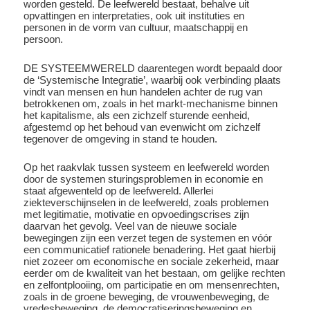
worden gesteld. De leefwereld bestaat, behalve uit
opvattingen en interpretaties, ook uit instituties en
personen in de vorm van cultuur, maatschappij en
persoon.
DE SYSTEEMWERELD daarentegen wordt bepaald door
de ‘Systemische Integratie’, waarbij ook verbinding plaats
vindt van mensen en hun handelen achter de rug van
betrokkenen om, zoals in het markt-mechanisme binnen
het kapitalisme, als een zichzelf sturende eenheid,
afgestemd op het behoud van evenwicht om zichzelf
tegenover de omgeving in stand te houden.
Op het raakvlak tussen systeem en leefwereld worden
door de systemen sturingsproblemen in economie en
staat afgewenteld op de leefwereld. Allerlei
ziekteverschijnselen in de leefwereld, zoals problemen
met legitimatie, motivatie en opvoedingscrises zijn
daarvan het gevolg. Veel van de nieuwe sociale
bewegingen zijn een verzet tegen de systemen en vóór
een communicatief rationele benadering. Het gaat hierbij
niet zozeer om economische en sociale zekerheid, maar
eerder om de kwaliteit van het bestaan, om gelijke rechten
en zelfontplooiing, om participatie en om mensenrechten,
zoals in de groene beweging, de vrouwenbeweging, de
vredesbeweging, de democratiseringsbeweging en