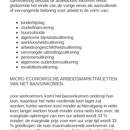
samenleving bestaat dit arbeidsloos inkomen reeds
gedurende het einde van de vorige eeuw als aanvullende
of vervangende beloning voor arbeid in de vorm van:
kinderbijslag
studiefinanciering
huursubsidie
algemene bijstandsuitkering
werkloosheidsuitkering
arbeidsongeschiktheidsuitkering
vervroegde uittredingsuitkering
pensioenuitkering
algemene ouderdomsuitkering
invaliditeitsuitkering
MICRO ECONOMISCHE ARBEIDSMARKTFACETTEN
VAN HET BASISINKOMEN.
voor werknemers komt het basisinkomen onderop hun
loon, waardoor het netto verdiende loon lager zal
worden; korter werken kost minder achteruitgang in netto
loon; langer werken houdt minder extra netto loon over; de
marginale opbrengst van een uur arbeid wordt 33 %
minder; de marginale prijs voor een uur vrije tijd wordt 33
% goedkoper; de nuts maximaliserende werknemer zal