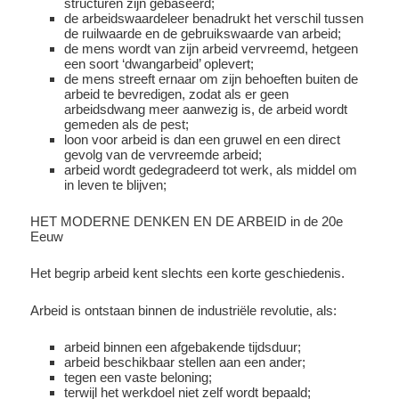
structuren zijn gebaseerd;
de arbeidswaardeleer benadrukt het verschil tussen
de ruilwaarde en de gebruikswaarde van arbeid;
de mens wordt van zijn arbeid vervreemd, hetgeen
een soort ‘dwangarbeid’ oplevert;
de mens streeft ernaar om zijn behoeften buiten de
arbeid te bevredigen, zodat als er geen
arbeidsdwang meer aanwezig is, de arbeid wordt
gemeden als de pest;
loon voor arbeid is dan een gruwel en een direct
gevolg van de vervreemde arbeid;
arbeid wordt gedegradeerd tot werk, als middel om
in leven te blijven;
HET MODERNE DENKEN EN DE ARBEID in de 20e
Eeuw
Het begrip arbeid kent slechts een korte geschiedenis.
Arbeid is ontstaan binnen de industriële revolutie, als:
arbeid binnen een afgebakende tijdsduur;
arbeid beschikbaar stellen aan een ander;
tegen een vaste beloning;
terwijl het werkdoel niet zelf wordt bepaald;