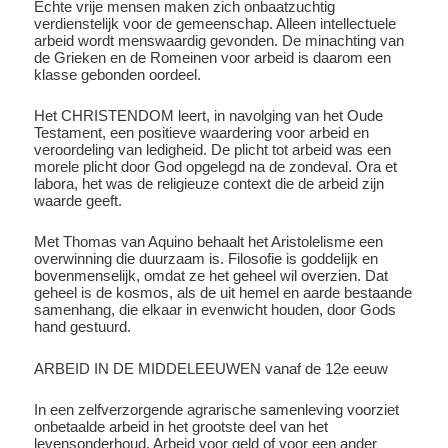
Echte vrije mensen maken zich onbaatzuchtig
verdienstelijk voor de gemeenschap. Alleen intellectuele
arbeid wordt menswaardig gevonden. De minachting van
de Grieken en de Romeinen voor arbeid is daarom een
klasse gebonden oordeel.
Het CHRISTENDOM leert, in navolging van het Oude
Testament, een positieve waardering voor arbeid en
veroordeling van ledigheid. De plicht tot arbeid was een
morele plicht door God opgelegd na de zondeval. Ora et
labora, het was de religieuze context die de arbeid zijn
waarde geeft.
Met Thomas van Aquino behaalt het Aristolelisme een
overwinning die duurzaam is. Filosofie is goddelijk en
bovenmenselijk, omdat ze het geheel wil overzien. Dat
geheel is de kosmos, als de uit hemel en aarde bestaande
samenhang, die elkaar in evenwicht houden, door Gods
hand gestuurd.
ARBEID IN DE MIDDELEEUWEN vanaf de 12e eeuw
In een zelfverzorgende agrarische samenleving voorziet
onbetaalde arbeid in het grootste deel van het
levensonderhoud. Arbeid voor geld of voor een ander