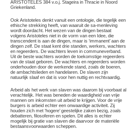
ARISTOTELES 384 v.o.j. Stageira in Thracie in Noord
Griekenland.
Ook Aristoteles denkt vanuit een ontologie, die tegelijk een
ethische strekking heeft, van waaruit de sa-menleving
wordt doordacht. Het wezen van de dingen bestaat
volgens Aristoteles niet in de vorm van een Idee, die
transcendent is aan de dingen, maar is ‘immanent’ aan de
dingen zelf. De staat kent drie standen, werkers, wachters
en regeerders. De wachters leven in communeverband.
Uit de beste wachters worden de toekomstige regeerders
van de staat geboren. De wachters en regeerders worden
onderhouden door de werkende stand, zoals de boeren,
de ambachtslieden en handelaren. De slaven zijn
natuurlijk slaaf en dat is voor hen nuttig en rechtvaardig.
Arbeid als het werk van slaven was daarom bij voorbaat al
verachtelijk. Het was beneden de waardigheid van vrije
mannen om inkomsten uit arbeid te krijgen. Voor de vrije
burgers is arbeid echter een onwaardige activiteit. Zij
houden zich met ‘hogere’ geestelijke zaken bezig, zoals
debatteren, filosoferen en spelen. Dit alles is echter
mogelijk bij gratie van slaven die daarvoor de materiële
bestaansvoorwaarden scheppen.