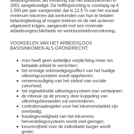
belastingstelsel, als invoering van het Basisinkomen in
2001 aangekondigd. De heffingskorting is voorlopig op €
1.500 per jaar vastgesteld, dat is 12,5 % van het sociaal
minimum-inkomen dat werkenden van hun te betalen
belastingbedrag af mogen trekken en de niet actieven
uitgekeerd krijgen, aangevuld met een minimale
arbeidsongeschiktheids en werkloosheidsverzekering..
VOORDELEN VAN HET ARBEIDSLOOS
BASISINKOMEN ALS GRONDRECHT:
men heeft geen wettelijke verplichting meer om
betaalde arbeid te verrichten;
het ernstige ontmoedigingseffect van het huidige
uitkeringssysteem wordt opgeheven;
vereenvoudiging van het stelsel van sociale
zekerheid;
het ingewikkelde uitkeringssysteem kan verdwijnen;
de inbreuk op de privacy door koppeling van
uitkeringsbestanden zal verminderen;
controlemaatregelen voor het inkomensbeleid zijn
overbodig;
fraudegevoeligheid van het inkomens
herverdelingssysteem wordt veel geringer;
keuzevrijheid voor de individuele burger wordt
groter;