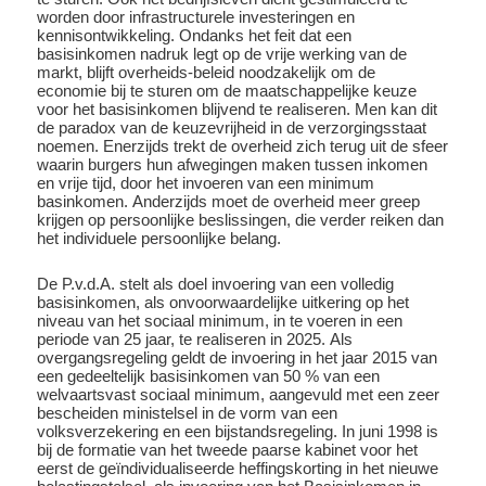
worden door infrastructurele investeringen en
kennisontwikkeling. Ondanks het feit dat een
basisinkomen nadruk legt op de vrije werking van de
markt, blijft overheids-beleid noodzakelijk om de
economie bij te sturen om de maatschappelijke keuze
voor het basisinkomen blijvend te realiseren. Men kan dit
de paradox van de keuzevrijheid in de verzorgingsstaat
noemen. Enerzijds trekt de overheid zich terug uit de sfeer
waarin burgers hun afwegingen maken tussen inkomen
en vrije tijd, door het invoeren van een minimum
basinkomen. Anderzijds moet de overheid meer greep
krijgen op persoonlijke beslissingen, die verder reiken dan
het individuele persoonlijke belang.
De P.v.d.A. stelt als doel invoering van een volledig
basisinkomen, als onvoorwaardelijke uitkering op het
niveau van het sociaal minimum, in te voeren in een
periode van 25 jaar, te realiseren in 2025. Als
overgangsregeling geldt de invoering in het jaar 2015 van
een gedeeltelijk basisinkomen van 50 % van een
welvaartsvast sociaal minimum, aangevuld met een zeer
bescheiden ministelsel in de vorm van een
volksverzekering en een bijstandsregeling. In juni 1998 is
bij de formatie van het tweede paarse kabinet voor het
eerst de geïndividualiseerde heffingskorting in het nieuwe