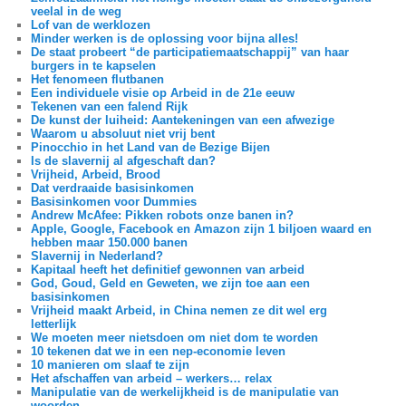
veelal in de weg
Lof van de werklozen
Minder werken is de oplossing voor bijna alles!
De staat probeert “de participatiemaatschappij” van haar
burgers in te kapselen
Het fenomeen flutbanen
Een individuele visie op Arbeid in de 21e eeuw
Tekenen van een falend Rijk
De kunst der luiheid: Aantekeningen van een afwezige
Waarom u absoluut niet vrij bent
Pinocchio in het Land van de Bezige Bijen
Is de slavernij al afgeschaft dan?
Vrijheid, Arbeid, Brood
Dat verdraaide basisinkomen
Basisinkomen voor Dummies
Andrew McAfee: Pikken robots onze banen in?
Apple, Google, Facebook en Amazon zijn 1 biljoen waard en
hebben maar 150.000 banen
Slavernij in Nederland?
Kapitaal heeft het definitief gewonnen van arbeid
God, Goud, Geld en Geweten, we zijn toe aan een
basisinkomen
Vrijheid maakt Arbeid, in China nemen ze dit wel erg
letterlijk
We moeten meer nietsdoen om niet dom te worden
10 tekenen dat we in een nep-economie leven
10 manieren om slaaf te zijn
Het afschaffen van arbeid – werkers… relax
Manipulatie van de werkelijkheid is de manipulatie van
woorden