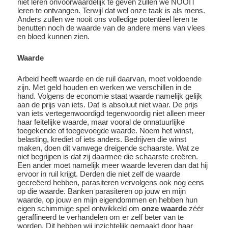
niet leren onvoorwaardelijk te geven zullen we NOOIT
leren te ontvangen. Terwijl dat wel onze taak is als mens.
Anders zullen we nooit ons volledige potentieel leren te
benutten noch de waarde van de andere mens van vlees
en bloed kunnen zien.
Waarde
Arbeid heeft waarde en de ruil daarvan, moet voldoende
zijn. Met geld houden en werken we verschillen in de
hand. Volgens de economie staat waarde namelijk gelijk
aan de prijs van iets. Dat is absoluut niet waar. De prijs
van iets vertegenwoordigd tegenwoordig niet alleen meer
haar feitelijke waarde, maar vooral de onnatuurlijke
toegekende of toegevoegde waarde. Noem het winst,
belasting, krediet of iets anders. Bedrijven die winst
maken, doen dit vanwege dreigende schaarste. Wat ze
niet begrijpen is dat zij daarmee die schaarste creëren.
Een ander moet namelijk meer waarde leveren dan dat hij
ervoor in ruil krijgt. Derden die niet zelf de waarde
gecreëerd hebben, parasiteren vervolgens ook nog eens
op die waarde. Banken parasiteren op jouw en mijn
waarde, op jouw en mijn eigendommen en hebben hun
eigen schimmige spel ontwikkeld om
onze waarde
zéér
geraffineerd te verhandelen om er zelf beter van te
worden. Dit hebben wij inzichtelijk gemaakt door haar