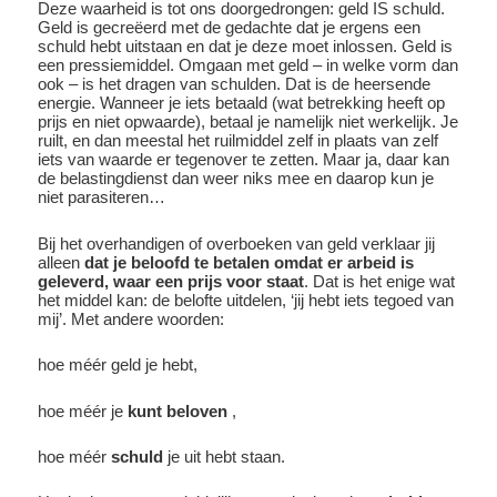
Deze waarheid is tot ons doorgedrongen: geld IS schuld.
Geld is gecreëerd met de gedachte dat je ergens een
schuld hebt uitstaan en dat je deze moet inlossen. Geld is
een pressiemiddel. Omgaan met geld – in welke vorm dan
ook – is het dragen van schulden. Dat is de heersende
energie. Wanneer je iets betaald (wat betrekking heeft op
prijs en niet opwaarde), betaal je namelijk niet werkelijk. Je
ruilt, en dan meestal het ruilmiddel zelf in plaats van zelf
iets van waarde er tegenover te zetten. Maar ja, daar kan
de belastingdienst dan weer niks mee en daarop kun je
niet parasiteren…
Bij het overhandigen of overboeken van geld verklaar jij
alleen
dat je beloofd te betalen omdat er arbeid is
geleverd, waar een prijs voor staat
. Dat is het enige wat
het middel kan: de belofte uitdelen, ‘jij hebt iets tegoed van
mij’. Met andere woorden:
hoe méér geld je hebt,
hoe méér je
kunt beloven
,
hoe méér
schuld
je uit hebt staan.