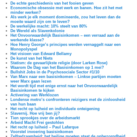
De echte geschiedenis van het fooien geven
Economische obsessie met werk en banen. Hoe zit het met
minder werken?
Als werk je elk moment domineerde, zou het leven dan de
moeite waard zijn om te leven?
De werkelijke macht: 10% steelt van 80%
De Wereld als Slavenkolonie
Het Onvoorwaardelijk Basisinkomen – een verraad aan de
werkende klasse?
Hoe Henry George’s principes werden vernaggelt naar een
Monopolyspel
Het visioen van Edward Bellamy
De kunst van het Niets
Statism: de gevaarlijkste religie (door Larken Rose)
Waarom De Dag van het Basisinkomen op 1 mei?
Bullshit Jobs in de Psychosociale Sector #1/10
Van Marx naar een basisinkomen – Linkse partijen moeten
weer Marx gaan lezen
Het wordt tijd met enige ernst naar het Onvoorwaardelijk
Basisinkomen te kijken
Activering van Werklozen
Londense metro’s confronteren reizigers met de zinloosheid
van hun baan
Het recht op luiheid en individuele onteigening
Slavernij. Hoe vrij ben jij?
Tien sprookjes over de arbeidsmarkt
Arbeid Macht Frei gestohlen
Het recht op luiheid – Paul Lafarque
Voorstel invoering basisinkomen
Zelfredzaamheid: het heilige moeten staat de onbezorgdheid