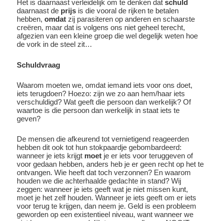
Het is daarnaast verleidelijk om te denken dat
schuld
daarnaast de
prijs
is die vooral de rijken te betalen
hebben,
omdat
zij parasiteren op anderen en schaarste
creëren, maar dat is volgens ons niet geheel terecht,
afgezien van een kleine groep die wel degelijk weten hoe
de vork in de steel zit…
Schuldvraag
Waarom moeten we, omdat iemand iets voor ons doet,
iets terugdoen? Hoezo: zijn we zo aan hem/haar iets
verschuldigd? Wat geeft die persoon dan werkelijk? Of
waartoe is die persoon dan werkelijk in staat iets te
geven?
De mensen die afkeurend tot vernietigend reageerden
hebben dit ook tot hun stokpaardje gebombardeerd:
wanneer je iets krijgt
moet
je er iets voor teruggeven of
voor gedaan hebben, anders heb je er geen recht op het te
ontvangen. Wie heeft dat toch verzonnen? En waarom
houden we die achterhaalde gedachte in stand? Wij
zeggen: wanneer je iets geeft wat je niet missen kunt,
moet je het zelf houden. Wanneer je iets geeft om er iets
voor terug te krijgen, dan neem je. Geld is een probleem
geworden op een existentieel niveau, want wanneer we