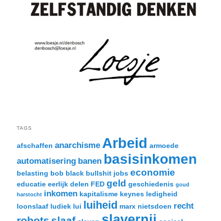
TAGS
Arbeid
anarchisme
afschaffen
armoede
basisinkomen
automatisering
banen
economie
belasting
bob black
bullshit jobs
geld
educatie
eerlijk delen
FED
geschiedenis
goud
inkomen
kapitalisme
keynes
ledigheid
harstocht
luiheid
recht
loonslaaf
ludiek
lui
marx
nietsdoen
slavernij
robots
slaaf