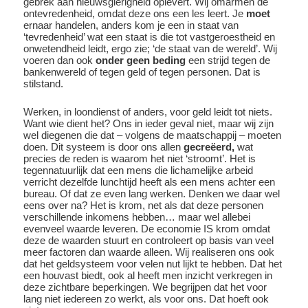
gebrek aan nieuwsgierigheid oplevert. Wij omarmen de
ontevredenheid, omdat deze ons een les leert. Je
moet
ernaar handelen, anders kom je een in staat van
‘tevredenheid’ wat een staat is die tot vastgeroestheid en
onwetendheid leidt, ergo zie; ‘de staat van de wereld’. Wij
voeren dan ook
onder geen beding
een strijd tegen de
bankenwereld of tegen geld of tegen personen. Dat is
stilstand.
Werken, in loondienst of anders, voor geld leidt tot niets.
Want wie dient het? Ons in ieder geval niet, maar wij zijn
wel diegenen die dat – volgens de maatschappij – moeten
doen. Dit systeem is door ons allen
gecreëerd,
wat
precies de reden is waarom het niet ‘stroomt’. Het is
tegennatuurlijk dat een mens die lichamelijke arbeid
verricht dezelfde lunchtijd heeft als een mens achter een
bureau. Of dat ze even lang werken. Denken we daar wel
eens over na? Het is krom, net als dat deze personen
verschillende inkomens hebben… maar wel allebei
evenveel waarde leveren. De economie IS krom omdat
deze de waarden stuurt en controleert op basis van veel
meer factoren dan waarde alleen. Wij realiseren ons ook
dat het geldsysteem voor velen nut lijkt te hebben. Dat het
een houvast biedt, ook al heeft men inzicht verkregen in
deze zichtbare beperkingen. We begrijpen dat het voor
lang niet iedereen zo werkt, als voor ons. Dat hoeft ook