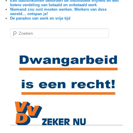
Een basisinkomen bevordert de individuele vrijheid en een
betere verdeling van betaald en onbetaald werk
Niemand zou ooit moeten werken. Werkers van deze
wereld… ontspan je!
De paradox van werk en vrije tijd
Z
o
e
k
e
n