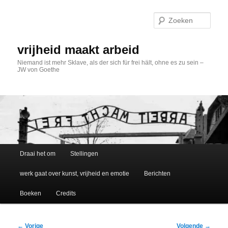
Spring
naar
Zoek
de
primaire
inhoud
vrijheid maakt arbeid
Niemand ist mehr Sklave, als der sich für frei hält, ohne es zu sein –
JW von Goethe
Hoofdmenu
Draai het om
Stellingen
werk gaat over kunst, vrijheid en emotie
Berichten
Boeken
Credits
Bericht
←
Vorige
Volgende
→