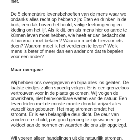
niet.
De 5 elementaire levensbehoeften van de mens waar we
ondanks alles recht op hebben zijn: Eten en drinken in de
buik, een dak boven het hoofd, veilige leefomgeving en
kleding om het lijf. Als ik dit, om als mens hier op aarde te
kúnnen leven moet hebben, wie heeft er dan bedacht dat
ik hiervoor moet betalen? Waarom moet ik hiervoor iets
doen? Waarom moet ik het verdienen te leven? Welk
mens is beter of meer dan een ander om dat te bepalen
voor een ander?
Maar overgave
Wij hebben ons overgegeven en bijna alles los gelaten. De
laatste eindjes zullen spoedig volgen. Er is een grenzeloos
vertrouwen voor in de plaats gekomen. Wij volgen de
onwrikbare, niet beïnvloedbare wetten van de natuur. Een
leven leiden met de minste moeite doordat vrijwel alles
vanzelf kan gebeuren. Het mag stromen omdat het
stroomt. Er is een belangrijke deur dicht. De deur van
zonden en schuld, pas goed genoeg te zijn wanneer je
voldoet aan de normen en waarden die ons zijn opgelegd.
Wij voeren alleen handelingen uit die natuurlijk stromen.