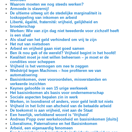
Waarom moeten we nog steeds werken?
Armoede is slavernij!
De ultieme uitweg uit de stedelijke marginaliteit is
loskoppeling van inkomen en arbeid
Liberté, égalité, fraternité: vrijheid, gelijkheid en
broederschap
Werken: Wie van zijn dag niet tweederde voor zichzelf heeft
is een slaaf
Als slaaf van het geld verhinderd om vrij te zijn
Het nut van nietsdoen
Arbeid en vrijheid gaan niet goed samen
Ben ik nou gek of de wereld? Vrijheid begint in het hoofd!
Kwaliteit moet je niet willen beheersen – je moet er de
condities voor scheppen
Vrijheid is het vermogen om nee te zeggen
Wedstrijd tegen Machines – hoe profiteren we van
automatisering
Basisinkomen, over vooroordelen, misverstanden en
verkeerde inzichten
Keynes geloofde in een 15 urige werkweek
Het basisinkomen als basis voor ondernemerschap
Sociale aspecten bepalen zin in werk
Werken, in loondienst of anders, voor geld leidt tot niets
Vrijheid in het licht van afscheid van de betaalde arbeid
De toekomst is aan vrijheid, niet aan de Staat
Een heerlijk, verlokkend woord is ‘Vrijheid’
Andreas Popp over werkeloosheid en basisinkomen [duits]
Liberalisme, Paternalisme en het Basisinkomen
Arbeid, een eigenaardig fenomeen