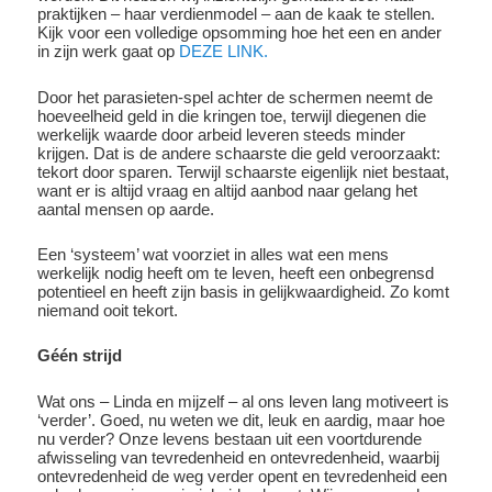
praktijken – haar verdienmodel – aan de kaak te stellen.
Kijk voor een volledige opsomming hoe het een en ander
in zijn werk gaat op
DEZE LINK.
Door het parasieten-spel achter de schermen neemt de
hoeveelheid geld in die kringen toe, terwijl diegenen die
werkelijk waarde door arbeid leveren steeds minder
krijgen. Dat is de andere schaarste die geld veroorzaakt:
tekort door sparen. Terwijl schaarste eigenlijk niet bestaat,
want er is altijd vraag en altijd aanbod naar gelang het
aantal mensen op aarde.
Een ‘systeem’ wat voorziet in alles wat een mens
werkelijk nodig heeft om te leven, heeft een onbegrensd
potentieel en heeft zijn basis in gelijkwaardigheid. Zo komt
niemand ooit tekort.
Géén strijd
Wat ons – Linda en mijzelf – al ons leven lang motiveert is
‘verder’. Goed, nu weten we dit, leuk en aardig, maar hoe
nu verder? Onze levens bestaan uit een voortdurende
afwisseling van tevredenheid en ontevredenheid, waarbij
ontevredenheid de weg verder opent en tevredenheid een