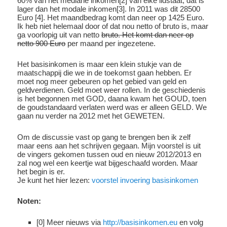
60% van het mediane inkomen[2] van elke lidstaat, dat is
lager dan het modale inkomen[3]. In 2011 was dit 28500
Euro [4]. Het maandbedrag komt dan neer op 1425 Euro.
Ik heb niet helemaal door of dat nou netto of bruto is, maar
ga voorlopig uit van netto
bruto. Het komt dan neer op
netto 900 Euro
per maand per ingezetene.
Het basisinkomen is maar een klein stukje van de
maatschappij die we in de toekomst gaan hebben. Er
moet nog meer gebeuren op het gebied van geld en
geldverdienen. Geld moet weer rollen. In de geschiedenis
is het begonnen met GOD, daana kwam het GOUD, toen
de goudstandaard verlaten werd was er alleen GELD. We
gaan nu verder na 2012 met het GEWETEN.
Om de discussie vast op gang te brengen ben ik zelf
maar eens aan het schrijven gegaan. Mijn voorstel is uit
de vingers gekomen tussen oud en nieuw 2012/2013 en
zal nog wel een keertje wat bijgeschaafd worden. Maar
het begin is er.
Je kunt het hier lezen:
voorstel invoering basisinkomen
Noten:
[0] Meer nieuws via
http://basisinkomen.eu
en volg