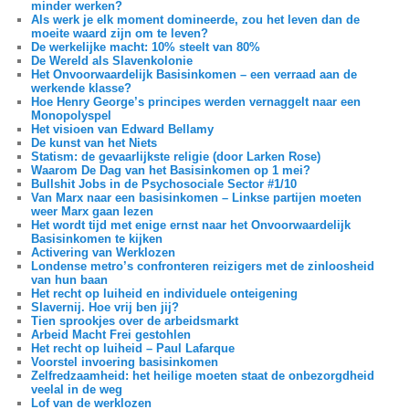
minder werken?
Als werk je elk moment domineerde, zou het leven dan de
moeite waard zijn om te leven?
De werkelijke macht: 10% steelt van 80%
De Wereld als Slavenkolonie
Het Onvoorwaardelijk Basisinkomen – een verraad aan de
werkende klasse?
Hoe Henry George’s principes werden vernaggelt naar een
Monopolyspel
Het visioen van Edward Bellamy
De kunst van het Niets
Statism: de gevaarlijkste religie (door Larken Rose)
Waarom De Dag van het Basisinkomen op 1 mei?
Bullshit Jobs in de Psychosociale Sector #1/10
Van Marx naar een basisinkomen – Linkse partijen moeten
weer Marx gaan lezen
Het wordt tijd met enige ernst naar het Onvoorwaardelijk
Basisinkomen te kijken
Activering van Werklozen
Londense metro’s confronteren reizigers met de zinloosheid
van hun baan
Het recht op luiheid en individuele onteigening
Slavernij. Hoe vrij ben jij?
Tien sprookjes over de arbeidsmarkt
Arbeid Macht Frei gestohlen
Het recht op luiheid – Paul Lafarque
Voorstel invoering basisinkomen
Zelfredzaamheid: het heilige moeten staat de onbezorgdheid
veelal in de weg
Lof van de werklozen