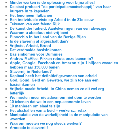
Minder werken is de oplossing voor bijna alles!
De staat probeert “de participatiemaatschappij” van haar
burgers in te kapselen
Het fenomeen flutbanen
Een individuele visie op Arbeid in de 21e eeuw
Tekenen van een falend Rijk
De kunst der luiheid: Aantekeningen van een afwezige
Waarom u absoluut niet vrij bent
Pinocchio in het Land van de Bezige Bijen
Is de slavernij al afgeschaft dan?
Vrijheid, Arbeid, Brood
Dat verdraaide basisinkomen
Basisinkomen voor Dummies
Andrew McAfee: Pikken robots onze banen in?
Apple, Google, Facebook en Amazon zijn 1 biljoen waard en
hebben maar 150.000 banen
Slavernij in Nederland?
Kapitaal heeft het definitief gewonnen van arbeid
God, Goud, Geld en Geweten, we zijn toe aan een
basisinkomen
Vrijheid maakt Arbeid, in China nemen ze dit wel erg
letterlijk
We moeten meer nietsdoen om niet dom te worden
10 tekenen dat we in een nep-economie leven
10 manieren om slaaf te zijn
Het afschaffen van arbeid – werkers… relax
Manipulatie van de werkelijkheid is de manipulatie van
woorden
Waarom moeten we nog steeds werken?
Armoede is slavernij!