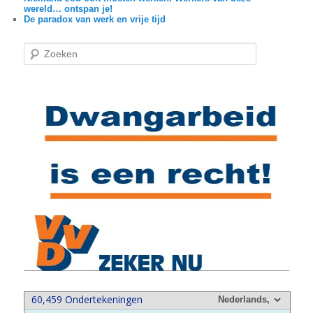
wereld… ontspan je!
De paradox van werk en vrije tijd
Z
o
e
k
e
n