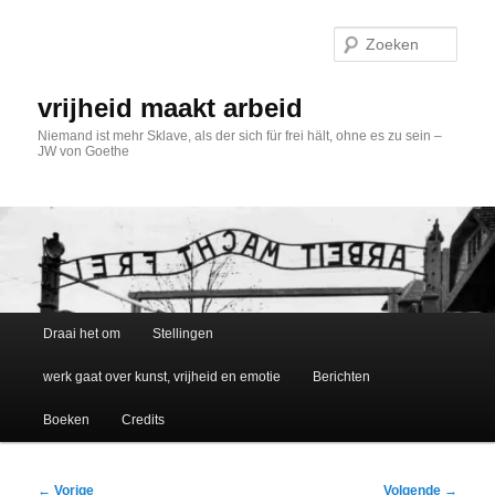
Spring
naar
Zoek
de
primaire
inhoud
vrijheid maakt arbeid
Niemand ist mehr Sklave, als der sich für frei hält, ohne es zu sein –
JW von Goethe
Hoofdmenu
Draai het om
Stellingen
werk gaat over kunst, vrijheid en emotie
Berichten
Boeken
Credits
Bericht
←
Vorige
Volgende
→