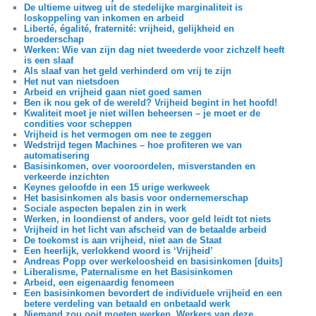
De ultieme uitweg uit de stedelijke marginaliteit is
loskoppeling van inkomen en arbeid
Liberté, égalité, fraternité: vrijheid, gelijkheid en
broederschap
Werken: Wie van zijn dag niet tweederde voor zichzelf heeft
is een slaaf
Als slaaf van het geld verhinderd om vrij te zijn
Het nut van nietsdoen
Arbeid en vrijheid gaan niet goed samen
Ben ik nou gek of de wereld? Vrijheid begint in het hoofd!
Kwaliteit moet je niet willen beheersen – je moet er de
condities voor scheppen
Vrijheid is het vermogen om nee te zeggen
Wedstrijd tegen Machines – hoe profiteren we van
automatisering
Basisinkomen, over vooroordelen, misverstanden en
verkeerde inzichten
Keynes geloofde in een 15 urige werkweek
Het basisinkomen als basis voor ondernemerschap
Sociale aspecten bepalen zin in werk
Werken, in loondienst of anders, voor geld leidt tot niets
Vrijheid in het licht van afscheid van de betaalde arbeid
De toekomst is aan vrijheid, niet aan de Staat
Een heerlijk, verlokkend woord is ‘Vrijheid’
Andreas Popp over werkeloosheid en basisinkomen [duits]
Liberalisme, Paternalisme en het Basisinkomen
Arbeid, een eigenaardig fenomeen
Een basisinkomen bevordert de individuele vrijheid en een
betere verdeling van betaald en onbetaald werk
Niemand zou ooit moeten werken. Werkers van deze