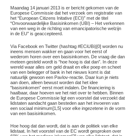
Maandag 14 januari 2013 is er bericht gekomen van de
Europese Commissie dat het verzoek om registratie van
het “European Citizens Initative (ECI)” met de titel
“Onvoorwaardelijke Basisinkomen (UBI) – Het verkennen
van een weg in de richting van emancipatorische welzijn
in de EU” is geaccepteerd.
Via Facebook en Twitter (hashtag #ECiUBi)[0] worden nu
ineens mensen wakker en gaan voor het eerst of
wederom horen over een basisinkomen. De vraag die dan
meteen gesteld wordt is “hoe hoog is dat dan”. In deze
wereld waar alles om geld draait en elke poep en scheet
van een belegger of bank in het nieuws komt is dat
natuurlijk gewoon een Pavlov-reactie. Daar kun je niets
aan doen, alleen bewust worden dat het idee
“basisinkomen” eerst moet indalen. De financiering is
haalbaar, daar hoeven we het niet over te hebben. Binnen
de Europese Commissie ligt een voorstel dat verzoekt dat
lidstaten aandacht gaan besteden aan het invoeren van
een sociaal minimum[1,5] voor elke ingezetene in de vorm
van een basisinkomen.
Hoe hoog dat dan wordt, dat is aan de politiek van elke
lidstaat. In het voorstel van de EC wordt gesproken over