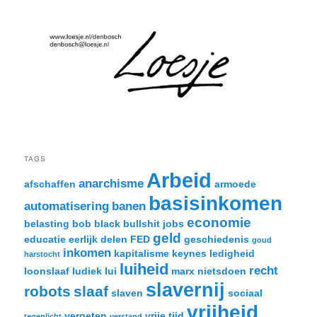
TAGS
Arbeid
anarchisme
afschaffen
armoede
basisinkomen
automatisering
banen
economie
belasting
bob black
bullshit jobs
geld
educatie
eerlijk delen
FED
geschiedenis
goud
inkomen
kapitalisme
keynes
ledigheid
harstocht
luiheid
recht
loonslaaf
ludiek
lui
marx
nietsdoen
slavernij
robots
slaaf
slaven
sociaal
vrijheid
vergeten
vrije tijd
tegenlicht
verstand