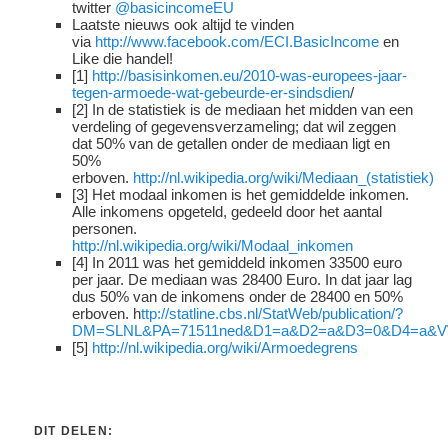
twitter
@basicincomeEU
Laatste nieuws ook altijd te vinden
via
http://www.facebook.com/ECI.BasicIncome
en
Like die handel!
[1]
http://basisinkomen.eu/2010-was-europees-jaar-
tegen-armoede-wat-gebeurde-er-sindsdien
/
[2] In de statistiek is de mediaan het midden van een
verdeling of gegevensverzameling; dat wil zeggen
dat 50% van de getallen onder de mediaan ligt en
50%
erboven.
http://nl.wikipedia.org/wiki/Mediaan_(statistiek)
[3] Het modaal inkomen is het gemiddelde inkomen.
Alle inkomens opgeteld, gedeeld door het aantal
personen.
http://nl.wikipedia.org/wiki/Modaal_inkomen
[4] In 2011 was het gemiddeld inkomen 33500 euro
per jaar. De mediaan was 28400 Euro. In dat jaar lag
dus 50% van de inkomens onder de 28400 en 50%
erboven. h
ttp://statline.cbs.nl/StatWeb/publication/?
DM=SLNL&PA=71511ned&D1=a&D2=a&D3=0&D4=a&
[5]
http://nl.wikipedia.org/wiki/Armoedegrens
DIT DELEN: