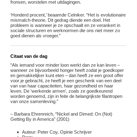
fronsen, worstelen met uitdagingen.
‘Honderd procent,’ beaamde Celniker. “Het is evolutionaire
mismatch-theorie. Dit gedrag diende een doel. Het
probleem is wanneer je ze opschaalt en ze verankert in
sociale structuren en werknormen die ons niet meer zo
goed dienen als vroeger.”
Citaat van de dag
“Als iemand voor minder loon werkt dan ze kan leven –
wanneer ze bijvoorbeeld honger heeft zodat je goedkoper
en gemakkelijker kunt eten – dan heeft ze een groot offer
voor je gebracht, ze heeft je een geschenk van een deel
van van haar capaciteiten, haar gezondheid en haar
leven.
De ‘werkende armen’, zoals ze goedkeurend
worden genoemd, zijn in feite de belangrijkste filantropen
van onze samenleving.”
– Barbara Ehrenreich, “Nickel and Dimed: On (Not)
Getting By in America” ​​(2001)
Auteur: Peter Coy, Opinie Schrijver