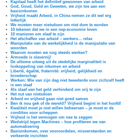
Kapitaal heeft het definitief gewonnen van arbeid
God, Goud, Geld en Geweten, we zijn toe aan een
basisinkomen
Vrijheid maakt Arbeid, in China nemen ze dit wel erg
letterlijk
We moeten meer nietsdoen om niet dom te worden
10 tekenen dat we in een nep-economie leven
10 manieren om slaaf te zijn
Het afschaffen van arbeid – werkers… relax
Manipulatie van de werkelijkheid is de manipulatie van
woorden
Waarom moeten we nog steeds werken?
Armoede is slavernij!
De ultieme uitweg uit de stedelijke marginaliteit is
loskoppeling van inkomen en arbeid
Liberté, égalité, fraternité: vrijheid, gelijkheid en
broederschap
Werken: Wie van zijn dag niet tweederde voor zichzelf heeft
is een slaaf
Als slaaf van het geld verhinderd om vrij te zijn
Het nut van nietsdoen
Arbeid en vrijheid gaan niet goed samen
Ben ik nou gek of de wereld? Vrijheid begint in het hoofd!
Kwaliteit moet je niet willen beheersen – je moet er de
condities voor scheppen
Vrijheid is het vermogen om nee te zeggen
Wedstrijd tegen Machines – hoe profiteren we van
automatisering
Basisinkomen, over vooroordelen, misverstanden en
verkeerde inzichten