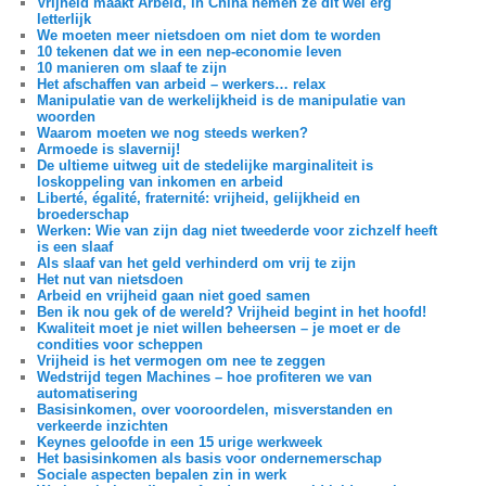
Vrijheid maakt Arbeid, in China nemen ze dit wel erg
letterlijk
We moeten meer nietsdoen om niet dom te worden
10 tekenen dat we in een nep-economie leven
10 manieren om slaaf te zijn
Het afschaffen van arbeid – werkers… relax
Manipulatie van de werkelijkheid is de manipulatie van
woorden
Waarom moeten we nog steeds werken?
Armoede is slavernij!
De ultieme uitweg uit de stedelijke marginaliteit is
loskoppeling van inkomen en arbeid
Liberté, égalité, fraternité: vrijheid, gelijkheid en
broederschap
Werken: Wie van zijn dag niet tweederde voor zichzelf heeft
is een slaaf
Als slaaf van het geld verhinderd om vrij te zijn
Het nut van nietsdoen
Arbeid en vrijheid gaan niet goed samen
Ben ik nou gek of de wereld? Vrijheid begint in het hoofd!
Kwaliteit moet je niet willen beheersen – je moet er de
condities voor scheppen
Vrijheid is het vermogen om nee te zeggen
Wedstrijd tegen Machines – hoe profiteren we van
automatisering
Basisinkomen, over vooroordelen, misverstanden en
verkeerde inzichten
Keynes geloofde in een 15 urige werkweek
Het basisinkomen als basis voor ondernemerschap
Sociale aspecten bepalen zin in werk