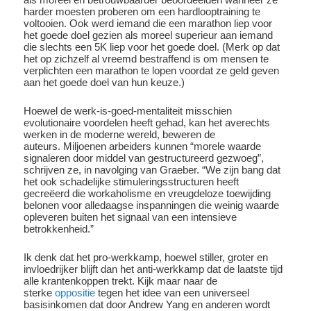
harder moesten proberen om een ​​hardlooptraining te
voltooien. Ook werd iemand die een marathon liep voor
het goede doel gezien als moreel superieur aan iemand
die slechts een 5K liep voor het goede doel. (Merk op dat
het op zichzelf al vreemd bestraffend is om mensen te
verplichten een marathon te lopen voordat ze geld geven
aan het goede doel van hun keuze.)
Hoewel de werk-is-goed-mentaliteit misschien
evolutionaire voordelen heeft gehad, kan het averechts
werken in de moderne wereld, beweren de
auteurs. Miljoenen arbeiders kunnen “morele waarde
signaleren door middel van gestructureerd gezwoeg”,
schrijven ze, in navolging van Graeber. “We zijn bang dat
het ook schadelijke stimuleringsstructuren heeft
gecreëerd die workaholisme en vreugdeloze toewijding
belonen voor alledaagse inspanningen die weinig waarde
opleveren buiten het signaal van een intensieve
betrokkenheid.”
Ik denk dat het pro-werkkamp, ​​hoewel stiller, groter en
invloedrijker blijft dan het anti-werkkamp dat de laatste tijd
alle krantenkoppen trekt. Kijk maar naar de
sterke
oppositie
tegen het idee van een universeel
basisinkomen dat door Andrew Yang en anderen wordt