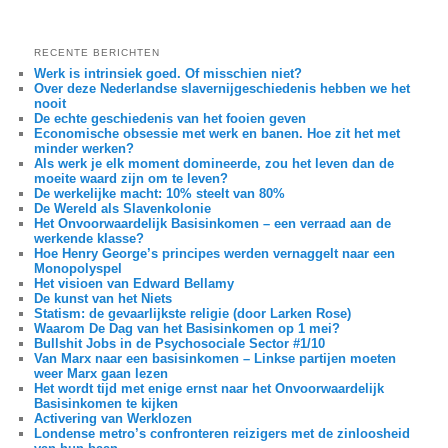
RECENTE BERICHTEN
Werk is intrinsiek goed. Of misschien niet?
Over deze Nederlandse slavernijgeschiedenis hebben we het
nooit
De echte geschiedenis van het fooien geven
Economische obsessie met werk en banen. Hoe zit het met
minder werken?
Als werk je elk moment domineerde, zou het leven dan de
moeite waard zijn om te leven?
De werkelijke macht: 10% steelt van 80%
De Wereld als Slavenkolonie
Het Onvoorwaardelijk Basisinkomen – een verraad aan de
werkende klasse?
Hoe Henry George’s principes werden vernaggelt naar een
Monopolyspel
Het visioen van Edward Bellamy
De kunst van het Niets
Statism: de gevaarlijkste religie (door Larken Rose)
Waarom De Dag van het Basisinkomen op 1 mei?
Bullshit Jobs in de Psychosociale Sector #1/10
Van Marx naar een basisinkomen – Linkse partijen moeten
weer Marx gaan lezen
Het wordt tijd met enige ernst naar het Onvoorwaardelijk
Basisinkomen te kijken
Activering van Werklozen
Londense metro’s confronteren reizigers met de zinloosheid