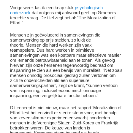
Vorige week las ik een knap stuk
psychologisch
onderzoek
dat volgens mij antwoord geeft op Graebers
terechte vraag. De titel zegt het al: “The Moralization of
Effort.”
Mensen zijn geëvolueerd in samenlevingen die
samenwerking op prijs stelden, zo luidt de
theorie. Mensen die hard werken zijn vaak
teamspelers. Dus hard werken in primitieve
samenlevingen was een kostbare maar effectieve manier
om iemands betrouwbaarheid aan te tonen. Als gevolg
hiervan zijn onze hersenen tegenwoordig bedraad om
inspanning te zien als een bewijs van moraliteit. “Net zoals
mensen onnodig prosociaal gedrag zullen vertonen om
zich te onderscheiden als een superieure
samenwerkingspartner”, zegt de krant, “kunnen vertoon
van inspanning, inclusief economisch onnodige
inspanning, een vergelijkbare functie hebben.”
Dit concept is niet nieuw, maar het rapport ‘Moralization of
Effort’ test het en vindt er sterke steun voor, met behulp
van zeven slimme experimenten waarbij honderden
mensen in de Verenigde Staten, Zuid-Korea en Frankrijk
betrokken waren. De keuze van landen is
interessant. Koreanen staan ​​bekend als harde