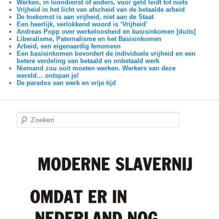
Werken, in loondienst of anders, voor geld leidt tot niets
Vrijheid in het licht van afscheid van de betaalde arbeid
De toekomst is aan vrijheid, niet aan de Staat
Een heerlijk, verlokkend woord is ‘Vrijheid’
Andreas Popp over werkeloosheid en basisinkomen [duits]
Liberalisme, Paternalisme en het Basisinkomen
Arbeid, een eigenaardig fenomeen
Een basisinkomen bevordert de individuele vrijheid en een
betere verdeling van betaald en onbetaald werk
Niemand zou ooit moeten werken. Werkers van deze
wereld… ontspan je!
De paradox van werk en vrije tijd
Z
o
e
k
e
n