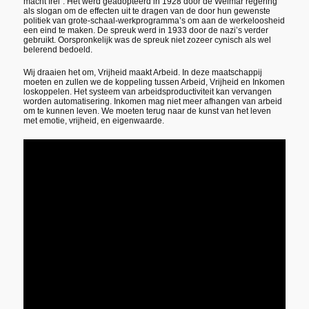
macht frei”. Het werd geadopteerd in 1928 door de Weimar regering
als slogan om de effecten uit te dragen van de door hun gewenste
politiek van grote-schaal-werkprogramma’s om aan de werkeloosheid
een eind te maken. De spreuk werd in 1933 door de nazi’s verder
gebruikt. Oorspronkelijk was de spreuk niet zozeer cynisch als wel
belerend bedoeld.
Wij draaien het om, Vrijheid maakt Arbeid. In deze maatschappij
moeten en zullen we de koppeling tussen Arbeid, Vrijheid en Inkomen
loskoppelen. Het systeem van arbeidsproductiviteit kan vervangen
worden automatisering. Inkomen mag niet meer afhangen van arbeid
om te kunnen leven. We moeten terug naar de kunst van het leven
met emotie, vrijheid, en eigenwaarde.