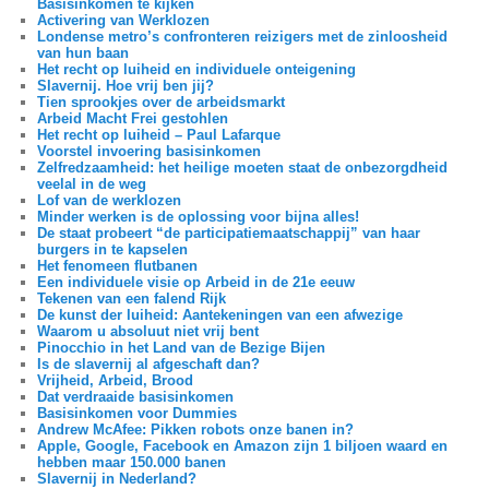
Basisinkomen te kijken
Activering van Werklozen
Londense metro’s confronteren reizigers met de zinloosheid
van hun baan
Het recht op luiheid en individuele onteigening
Slavernij. Hoe vrij ben jij?
Tien sprookjes over de arbeidsmarkt
Arbeid Macht Frei gestohlen
Het recht op luiheid – Paul Lafarque
Voorstel invoering basisinkomen
Zelfredzaamheid: het heilige moeten staat de onbezorgdheid
veelal in de weg
Lof van de werklozen
Minder werken is de oplossing voor bijna alles!
De staat probeert “de participatiemaatschappij” van haar
burgers in te kapselen
Het fenomeen flutbanen
Een individuele visie op Arbeid in de 21e eeuw
Tekenen van een falend Rijk
De kunst der luiheid: Aantekeningen van een afwezige
Waarom u absoluut niet vrij bent
Pinocchio in het Land van de Bezige Bijen
Is de slavernij al afgeschaft dan?
Vrijheid, Arbeid, Brood
Dat verdraaide basisinkomen
Basisinkomen voor Dummies
Andrew McAfee: Pikken robots onze banen in?
Apple, Google, Facebook en Amazon zijn 1 biljoen waard en
hebben maar 150.000 banen
Slavernij in Nederland?