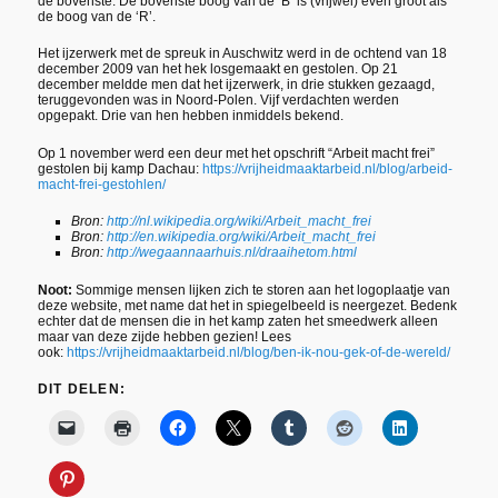
de bovenste. De bovenste boog van de ‘B’ is (vrijwel) even groot als
de boog van de ‘R’.
Het ijzerwerk met de spreuk in Auschwitz werd in de ochtend van 18
december 2009 van het hek losgemaakt en gestolen. Op 21
december meldde men dat het ijzerwerk, in drie stukken gezaagd,
teruggevonden was in Noord-Polen. Vijf verdachten werden
opgepakt. Drie van hen hebben inmiddels bekend.
Op 1 november werd een deur met het opschrift “Arbeit macht frei”
gestolen bij kamp Dachau:
https://vrijheidmaaktarbeid.nl/blog/arbeid-
macht-frei-gestohlen/
Bron:
http://nl.wikipedia.org/wiki/Arbeit_macht_frei
Bron:
http://en.wikipedia.org/wiki/Arbeit_macht_frei
Bron:
http://wegaannaarhuis.nl/draaihetom.html
Noot:
Sommige mensen lijken zich te storen aan het logoplaatje van
deze website, met name dat het in spiegelbeeld is neergezet. Bedenk
echter dat de mensen die in het kamp zaten het smeedwerk alleen
maar van deze zijde hebben gezien! Lees
ook:
https://vrijheidmaaktarbeid.nl/blog/ben-ik-nou-gek-of-de-wereld/
DIT DELEN: