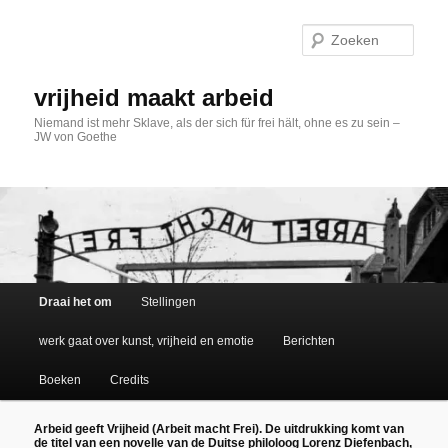
Spring
naar
Zoek
de
primaire
inhoud
vrijheid maakt arbeid
Niemand ist mehr Sklave, als der sich für frei hält, ohne es zu sein –
JW von Goethe
Hoofdmenu
Draai het om
Stellingen
werk gaat over kunst, vrijheid en emotie
Berichten
Boeken
Credits
Arbeid geeft Vrijheid (Arbeit macht Frei). De uitdrukking komt van
de titel van een novelle van de Duitse philoloog Lorenz Diefenbach,