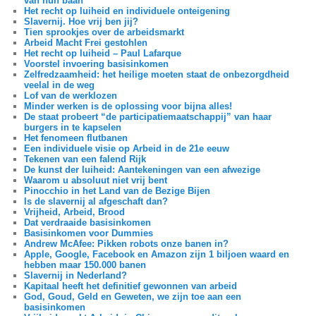
van hun baan
Het recht op luiheid en individuele onteigening
Slavernij. Hoe vrij ben jij?
Tien sprookjes over de arbeidsmarkt
Arbeid Macht Frei gestohlen
Het recht op luiheid – Paul Lafarque
Voorstel invoering basisinkomen
Zelfredzaamheid: het heilige moeten staat de onbezorgdheid
veelal in de weg
Lof van de werklozen
Minder werken is de oplossing voor bijna alles!
De staat probeert “de participatiemaatschappij” van haar
burgers in te kapselen
Het fenomeen flutbanen
Een individuele visie op Arbeid in de 21e eeuw
Tekenen van een falend Rijk
De kunst der luiheid: Aantekeningen van een afwezige
Waarom u absoluut niet vrij bent
Pinocchio in het Land van de Bezige Bijen
Is de slavernij al afgeschaft dan?
Vrijheid, Arbeid, Brood
Dat verdraaide basisinkomen
Basisinkomen voor Dummies
Andrew McAfee: Pikken robots onze banen in?
Apple, Google, Facebook en Amazon zijn 1 biljoen waard en
hebben maar 150.000 banen
Slavernij in Nederland?
Kapitaal heeft het definitief gewonnen van arbeid
God, Goud, Geld en Geweten, we zijn toe aan een
basisinkomen