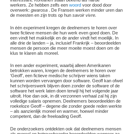
werkers. Ze hebben zelfs een
woord
voor dood door
overwerk:
gwarosa
. De Fransen werken minder uren dan
de meesten en zijn trots op hun
savoir vivre.
In één experiment kregen de deelnemers te horen over
twee fictieve mensen die hun werk even goed doen. De
een vindt het makkelijk en de ander vindt het moeilijk. In
alle drie de landen – ja, inclusief Frankrijk – beoordeelden
mensen de persoon die meer moeite moest doen om de
klus te klaren als moreel.
In een ander experiment, waarbij alleen Amerikanen
betrokken waren, kregen de deelnemers te horen over
‘Geoff’, een fictieve medische schrijver wiens taken
kunnen worden vervangen door software. Geoff kan ofwel
het schrijverswerk blijven doen zonder de software of de
software het werk laten doen terwijl hij het volgende jaar
uitrolt. Hoe dan ook, in dit verzonnen verhaal zal hij zijn
volledige salaris opnemen. Deelnemers beoordeelden de
roekeloze Geoff – degene die zonder goede reden werkte
– als aanzienlijk moreel en warmer, hoewel minder
competent, dan de freeloading Geoff.
De onderzoekers ontdekten ook dat deelnemers mensen
als moreel en betrouwbaarder beoordeelden wanneer ze