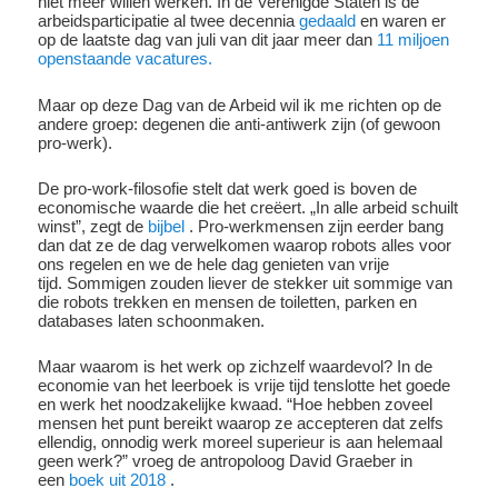
niet meer willen werken. In de Verenigde Staten is de
arbeidsparticipatie al twee decennia
gedaald
en waren er
op de laatste dag van juli van dit jaar meer dan
11 miljoen
openstaande vacatures.
Maar op deze Dag van de Arbeid wil ik me richten op de
andere groep: degenen die anti-antiwerk zijn (of gewoon
pro-werk).
De pro-work-filosofie stelt dat werk goed is boven de
economische waarde die het creëert. „In alle arbeid schuilt
winst”, zegt de
bijbel
. Pro-werkmensen zijn eerder bang
dan dat ze de dag verwelkomen waarop robots alles voor
ons regelen en we de hele dag genieten van vrije
tijd. Sommigen zouden liever de stekker uit sommige van
die robots trekken en mensen de toiletten, parken en
databases laten schoonmaken.
Maar waarom is het werk op zichzelf waardevol? In de
economie van het leerboek is vrije tijd tenslotte het goede
en werk het noodzakelijke kwaad. “Hoe hebben zoveel
mensen het punt bereikt waarop ze accepteren dat zelfs
ellendig, onnodig werk moreel superieur is aan helemaal
geen werk?” vroeg de antropoloog David Graeber in
een
boek uit 2018
.