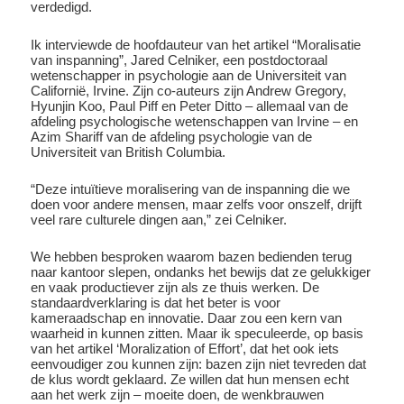
verdedigd.
Ik interviewde de hoofdauteur van het artikel “Moralisatie
van inspanning”, Jared Celniker, een postdoctoraal
wetenschapper in psychologie aan de Universiteit van
Californië, Irvine. Zijn co-auteurs zijn Andrew Gregory,
Hyunjin Koo, Paul Piff en Peter Ditto – allemaal van de
afdeling psychologische wetenschappen van Irvine – en
Azim Shariff van de afdeling psychologie van de
Universiteit van British Columbia.
“Deze intuïtieve moralisering van de inspanning die we
doen voor andere mensen, maar zelfs voor onszelf, drijft
veel rare culturele dingen aan,” zei Celniker.
We hebben besproken waarom bazen bedienden terug
naar kantoor slepen, ondanks het bewijs dat ze gelukkiger
en vaak productiever zijn als ze thuis werken. De
standaardverklaring is dat het beter is voor
kameraadschap en innovatie. Daar zou een kern van
waarheid in kunnen zitten. Maar ik speculeerde, op basis
van het artikel ‘Moralization of Effort’, dat het ook iets
eenvoudiger zou kunnen zijn: bazen zijn niet tevreden dat
de klus wordt geklaard. Ze willen dat hun mensen echt
aan het werk zijn – moeite doen, de wenkbrauwen