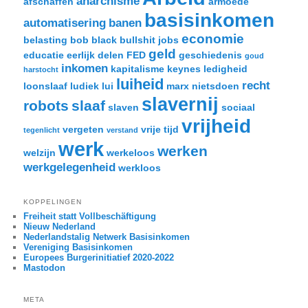
anarchisme
afschaffen
armoede
basisinkomen
automatisering
banen
economie
belasting
bob black
bullshit jobs
geld
educatie
eerlijk delen
FED
geschiedenis
goud
inkomen
kapitalisme
keynes
ledigheid
harstocht
luiheid
recht
loonslaaf
ludiek
lui
marx
nietsdoen
slavernij
robots
slaaf
slaven
sociaal
vrijheid
vergeten
vrije tijd
tegenlicht
verstand
werk
werken
welzijn
werkeloos
werkgelegenheid
werkloos
KOPPELINGEN
Freiheit statt Vollbeschäftigung
Nieuw Nederland
Nederlandstalig Netwerk Basisinkomen
Vereniging Basisinkomen
Europees Burgerinitiatief 2020-2022
Mastodon
META