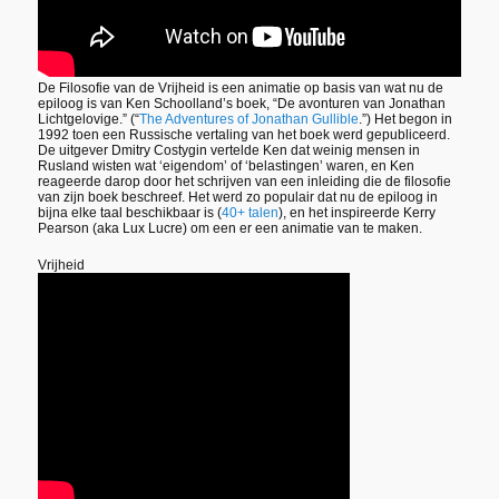
De Filosofie van de Vrijheid is een animatie op basis van wat nu de
epiloog is van Ken Schoolland’s boek, “De avonturen van Jonathan
Lichtgelovige.” (“
The Adventures of Jonathan Gullible
.”) Het begon in
1992 toen een Russische vertaling van het boek werd gepubliceerd.
De uitgever Dmitry Costygin vertelde Ken dat weinig mensen in
Rusland wisten wat ‘eigendom’ of ‘belastingen’ waren, en Ken
reageerde darop door het schrijven van een inleiding die de filosofie
van zijn boek beschreef. Het werd zo populair dat nu de epiloog in
bijna elke taal beschikbaar is (
40+ talen
), en het inspireerde Kerry
Pearson (aka Lux Lucre) om een er een animatie van te maken.
Vrijheid