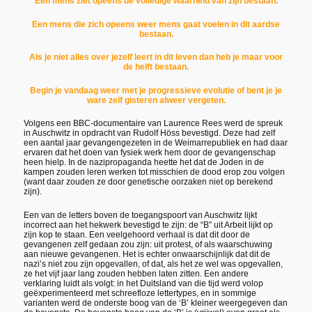
Een mens ziet opeens de volledige waarheid van zijn bestaan.
Een mens die zich opeens weer mens gaat voelen in dit aardse
bestaan.
Als je niet alles over jezelf leert in dit leven dan heb je maar voor
de helft bestaan.
Begin je vandaag weer met je progressieve evolutie of bent je je
ware zelf gisteren alweer vergeten.
Volgens een BBC-documentaire van Laurence Rees werd de spreuk
in Auschwitz in opdracht van Rudolf Höss bevestigd. Deze had zelf
een aantal jaar gevangengezeten in de Weimarrepubliek en had daar
ervaren dat het doen van fysiek werk hem door de gevangenschap
heen hielp. In de nazipropaganda heette het dat de Joden in de
kampen zouden leren werken tot misschien de dood erop zou volgen
(want daar zouden ze door genetische oorzaken niet op berekend
zijn).
Een van de letters boven de toegangspoort van Auschwitz lijkt
incorrect aan het hekwerk bevestigd te zijn: de “B” uit Arbeit lijkt op
zijn kop te staan. Een veelgehoord verhaal is dat dit door de
gevangenen zelf gedaan zou zijn: uit protest, of als waarschuwing
aan nieuwe gevangenen. Het is echter onwaarschijnlijk dat dit de
nazi’s niet zou zijn opgevallen, of dat, als het ze wel was opgevallen,
ze het vijf jaar lang zouden hebben laten zitten. Een andere
verklaring luidt als volgt: in het Duitsland van die tijd werd volop
geëxperimenteerd met schreefloze lettertypes, en in sommige
varianten werd de onderste boog van de ‘B’ kleiner weergegeven dan