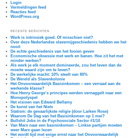
Login
Vermeldingen feed
Reacties feed
WordPress.org
RECENTE BERICHTEN
Werk is intrinsiek goed. Of misschien niet?
Over deze Nederlandse slavernijgeschiedenis hebben we het
nooit
De echte geschiedenis van het fooien geven
Economische obsessie met werk en banen. Hoe zit het met
minder werken?
Als werk je elk moment domineerde, zou het leven dan de
moeite waard zijn om te leven?
De werkelijke macht: 10% steelt van 80%
De Wereld als Slavenkolonie
Het Onvoorwaardelijk Basisinkomen – een verraad aan de
werkende klasse?
Hoe Henry George’s principes werden vernaggelt naar een
Monopolyspel
Het visioen van Edward Bellamy
De kunst van het Niets
Statism: de gevaarlijkste religie (door Larken Rose)
Waarom De Dag van het Basisinkomen op 1 mei?
Bullshit Jobs in de Psychosociale Sector #1/10
Van Marx naar een basisinkomen – Linkse partijen moeten
weer Marx gaan lezen
Het wordt tijd met enige ernst naar het Onvoorwaardelijk