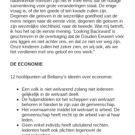
nadenkende mensen zijn het er mee eens dat de huidige
samenleving voor grote veranderingen staat. De enige
vraag is, of die ten goede of ten kwade zullen zijn.
Degenen die geloven in de wezenlijke goedheid van de
mens neigen naar de eerste visie, degenen die geloven in
zijn wezenlijke slechtheid, naar de tweede. Wat mij betreft,
ik hou het op de eerste mening. ‘Looking Backward’ is
geschreven in de overtuiging dat de Gouden Eeuwen vóór
ons liggen en niet achter ons, en dat ze niet ver weg zijn.
Onze kinderen zullen het zeker zien, en wij ook, als we
het verdienen met ons geloof en ons werk.”
DE ECONOMIE
12 hoofdpunten uit Bellamy’s ideeën over economie:
Een volk is niet welvarend zolang niet iedereen
gelijkelijk in de welvaart deelt.
De hulpmiddelen tot het scheppen van welvaart
behoren in handen te zijn van de gemeenschap.
Het voornaamste middel tot welvaart is arbeid. De
gemeenschap heeft recht op de arbeid van al haar
leden.
Geen enkel individu heeft uitsluitend rechten.
Iedereen heeft ook plichten tegenover de