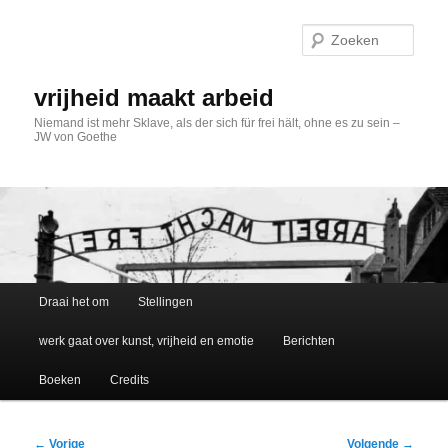
Spring
naar
Zoek
de
primaire
inhoud
vrijheid maakt arbeid
Niemand ist mehr Sklave, als der sich für frei hält, ohne es zu sein –
JW von Goethe
Hoofdmenu
Draai het om
Stellingen
werk gaat over kunst, vrijheid en emotie
Berichten
Boeken
Credits
Bericht
←
Vorige
Volgende
→