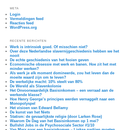
META
Login
Vermeldingen feed
Reacties feed
WordPress.org
RECENTE BERICHTEN
Werk is intrinsiek goed. Of misschien niet?
Over deze Nederlandse slavernijgeschiedenis hebben we het
nooit
De echte geschiedenis van het fooien geven
Economische obsessie met werk en banen. Hoe zit het met
minder werken?
Als werk je elk moment domineerde, zou het leven dan de
moeite waard zijn om te leven?
De werkelijke macht: 10% steelt van 80%
De Wereld als Slavenkolonie
Het Onvoorwaardelijk Basisinkomen – een verraad aan de
werkende klasse?
Hoe Henry George’s principes werden vernaggelt naar een
Monopolyspel
Het visioen van Edward Bellamy
De kunst van het Niets
Statism: de gevaarlijkste religie (door Larken Rose)
Waarom De Dag van het Basisinkomen op 1 mei?
Bullshit Jobs in de Psychosociale Sector #1/10
Van Marx naar een basisinkomen – Linkse partijen moeten