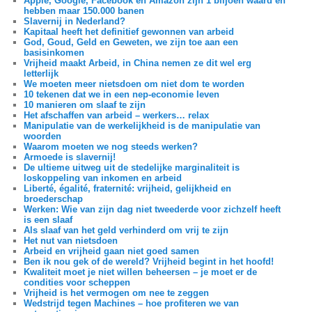
Apple, Google, Facebook en Amazon zijn 1 biljoen waard en
hebben maar 150.000 banen
Slavernij in Nederland?
Kapitaal heeft het definitief gewonnen van arbeid
God, Goud, Geld en Geweten, we zijn toe aan een
basisinkomen
Vrijheid maakt Arbeid, in China nemen ze dit wel erg
letterlijk
We moeten meer nietsdoen om niet dom te worden
10 tekenen dat we in een nep-economie leven
10 manieren om slaaf te zijn
Het afschaffen van arbeid – werkers… relax
Manipulatie van de werkelijkheid is de manipulatie van
woorden
Waarom moeten we nog steeds werken?
Armoede is slavernij!
De ultieme uitweg uit de stedelijke marginaliteit is
loskoppeling van inkomen en arbeid
Liberté, égalité, fraternité: vrijheid, gelijkheid en
broederschap
Werken: Wie van zijn dag niet tweederde voor zichzelf heeft
is een slaaf
Als slaaf van het geld verhinderd om vrij te zijn
Het nut van nietsdoen
Arbeid en vrijheid gaan niet goed samen
Ben ik nou gek of de wereld? Vrijheid begint in het hoofd!
Kwaliteit moet je niet willen beheersen – je moet er de
condities voor scheppen
Vrijheid is het vermogen om nee te zeggen
Wedstrijd tegen Machines – hoe profiteren we van