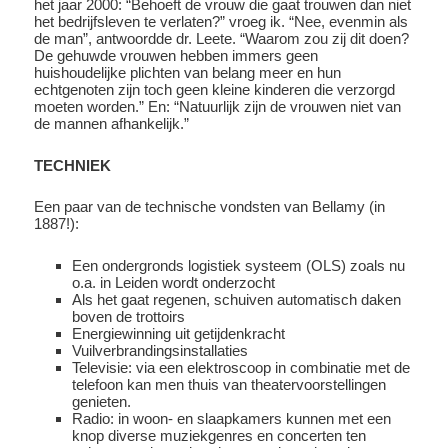
het jaar 2000: “Behoeft de vrouw die gaat trouwen dan niet
het bedrijfsleven te verlaten?” vroeg ik. “Nee, evenmin als
de man”, antwoordde dr. Leete. “Waarom zou zij dit doen?
De gehuwde vrouwen hebben immers geen
huishoudelijke plichten van belang meer en hun
echtgenoten zijn toch geen kleine kinderen die verzorgd
moeten worden.” En: “Natuurlijk zijn de vrouwen niet van
de mannen afhankelijk.”
TECHNIEK
Een paar van de technische vondsten van Bellamy (in
1887!):
Een ondergronds logistiek systeem (OLS) zoals nu
o.a. in Leiden wordt onderzocht
Als het gaat regenen, schuiven automatisch daken
boven de trottoirs
Energiewinning uit getijdenkracht
Vuilverbrandingsinstallaties
Televisie: via een elektroscoop in combinatie met de
telefoon kan men thuis van theatervoorstellingen
genieten.
Radio: in woon- en slaapkamers kunnen met een
knop diverse muziekgenres en concerten ten