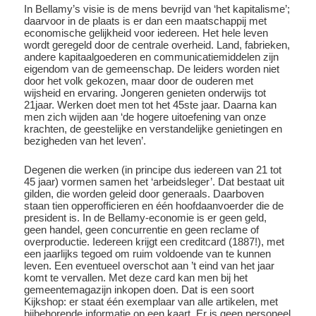
In Bellamy’s visie is de mens bevrijd van ‘het kapitalisme’;
daarvoor in de plaats is er dan een maatschappij met
economische gelijkheid voor iedereen. Het hele leven
wordt geregeld door de centrale overheid. Land, fabrieken,
andere kapitaalgoederen en communicatiemiddelen zijn
eigendom van de gemeenschap. De leiders worden niet
door het volk gekozen, maar door de ouderen met
wijsheid en ervaring. Jongeren genieten onderwijs tot
21jaar. Werken doet men tot het 45ste jaar. Daarna kan
men zich wijden aan ‘de hogere uitoefening van onze
krachten, de geestelijke en verstandelijke genietingen en
bezigheden van het leven’.
Degenen die werken (in principe dus iedereen van 21 tot
45 jaar) vormen samen het ‘arbeidsleger’. Dat bestaat uit
gilden, die worden geleid door generaals. Daarboven
staan tien opperofficieren en één hoofdaanvoerder die de
president is. In de Bellamy-economie is er geen geld,
geen handel, geen concurrentie en geen reclame of
overproductie. Iedereen krijgt een creditcard (1887!), met
een jaarlijks tegoed om ruim voldoende van te kunnen
leven. Een eventueel overschot aan ’t eind van het jaar
komt te vervallen. Met deze card kan men bij het
gemeentemagazijn inkopen doen. Dat is een soort
Kijkshop: er staat één exemplaar van alle artikelen, met
bijbehorende informatie op een kaart. Er is geen personeel