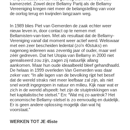
kamerzetel. Zowel deze Bellamy Partij als de Bellamy
Vereeniging kregen niet meer de belangstelling van voor
de oorlog terug en kwijnden langzaam weg.
In 1989 blies Piet van Gemerden de zaak echter weer
nieuw leven in, door contact op te nemen met
Bellamisten-van-toen. Met als resultaat dat de Bellamy-
Vereniging vanaf dat moment weer actief werd. Weliswaar
met een zeer bescheiden ledental (zo’n 40stuks) en
nagenoeg iedereen was zeventig jaar of ouder, maar wel
zéér gedreven. Dat het Utopia van Bellamy in 2000 niet
gerealiseerd zou zijn, zagen zij natuurlijk allang
aankomen. Maar hun oude ideaalbeeld bleef gehandhaafd.
De helaas in 1999 overleden Van Gemerden was daar
zeker van: “In alle lagen van de bevolking rijpt het besef
dat de wereld straks niet meer leefbaar zal zijn, als niet
snel wordt ingegrepen in natuur en milieu. Kijk naar wat er
zich in de wereld afspeelt: het zijn de stuiptrekkingen van
het kapitalistische stelsel.” En: “Wat mij zo aantrok? Het
economische Bellamy-stelsel is zo eenvoudig en duidelijk.
Er is geen andere oplossing mogelijk dan wat hij
voorstaat.”
WERKEN TOT JE 45ste