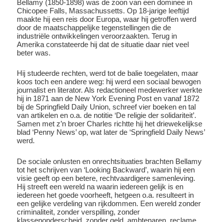
Bellamy (1850-1898) was de zoon van een dominee in
Chicopee Falls, Massachussetts. Op 18-jarige leeftijd
maakte hij een reis door Europa, waar hij getroffen werd
door de maatschappelijke tegenstellingen die de
industriële ontwikkelingen veroorzaakten. Terug in
Amerika constateerde hij dat de situatie daar niet veel
beter was.
Hij studeerde rechten, werd tot de balie toegelaten, maar
koos toch een andere weg: hij werd een sociaal bewogen
journalist en literator. Als redactioneel medewerker werkte
hij in 1871 aan de New York Evening Post en vanaf 1872
bij de Springfield Daily Union, schreef vier boeken en tal
van artikelen en o.a. de notitie ‘De religie der solidariteit’.
Samen met z’n broer Charles richtte hij het driewekelijkse
blad ‘Penny News’ op, wat later de ‘Springfield Daily News’
werd.
De sociale onlusten en onrechtsituaties brachten Bellamy
tot het schrijven van ‘Looking Backward’, waarin hij een
visie geeft op een betere, rechtvaardigere samenleving.
Hij streeft een wereld na waarin iedereen gelijk is en
iedereen het goede voorheeft, hetgeen o.a. resulteert in
een gelijke verdeling van rijkdommen. Een wereld zonder
criminaliteit, zonder verspilling, zonder
klassenonderscheid, zonder geld, ambtenaren, reclame,