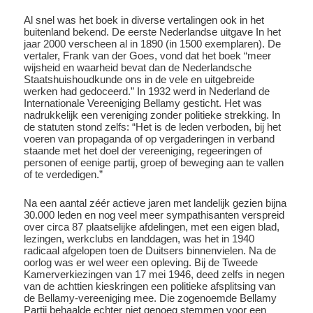
Al snel was het boek in diverse vertalingen ook in het
buitenland bekend. De eerste Nederlandse uitgave In het
jaar 2000 verscheen al in 1890 (in 1500 exemplaren). De
vertaler, Frank van der Goes, vond dat het boek “meer
wijsheid en waarheid bevat dan de Nederlandsche
Staatshuishoudkunde ons in de vele en uitgebreide
werken had gedoceerd.” In 1932 werd in Nederland de
Internationale Vereeniging Bellamy gesticht. Het was
nadrukkelijk een vereniging zonder politieke strekking. In
de statuten stond zelfs: “Het is de leden verboden, bij het
voeren van propaganda of op vergaderingen in verband
staande met het doel der vereeniging, regeeringen of
personen of eenige partij, groep of beweging aan te vallen
of te verdedigen.”
Na een aantal zéér actieve jaren met landelijk gezien bijna
30.000 leden en nog veel meer sympathisanten verspreid
over circa 87 plaatselijke afdelingen, met een eigen blad,
lezingen, werkclubs en landdagen, was het in 1940
radicaal afgelopen toen de Duitsers binnenvielen. Na de
oorlog was er wel weer een opleving. Bij de Tweede
Kamerverkiezingen van 17 mei 1946, deed zelfs in negen
van de achttien kieskringen een politieke afsplitsing van
de Bellamy-vereeniging mee. Die zogenoemde Bellamy
Partij behaalde echter niet genoeg stemmen voor een