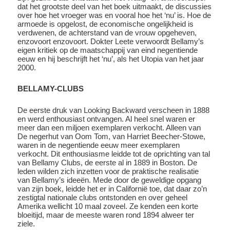
dat het grootste deel van het boek uitmaakt, de discussies
over hoe het vroeger was en vooral hoe het ‘nu’ is. Hoe de
armoede is opgelost, de economische ongelijkheid is
verdwenen, de achterstand van de vrouw opgeheven,
enzovoort enzovoort. Dokter Leete verwoordt Bellamy’s
eigen kritiek op de maatschappij van eind negentiende
eeuw en hij beschrijft het ‘nu’, als het Utopia van het jaar
2000.
BELLAMY-CLUBS
De eerste druk van Looking Backward verscheen in 1888
en werd enthousiast ontvangen. Al heel snel waren er
meer dan een miljoen exemplaren verkocht. Alleen van
De negerhut van Oom Tom, van Harriet Beecher-Stowe,
waren in de negentiende eeuw meer exemplaren
verkocht. Dit enthousiasme leidde tot de oprichting van tal
van Bellamy Clubs, de eerste al in 1889 in Boston. De
leden wilden zich inzetten voor de praktische realisatie
van Bellamy’s ideeën. Mede door de geweldige opgang
van zijn boek, leidde het er in Californië toe, dat daar zo’n
zestigtal nationale clubs ontstonden en over geheel
Amerika wellicht 10 maal zoveel. Ze kenden een korte
bloeitijd, maar de meeste waren rond 1894 alweer ter
ziele.