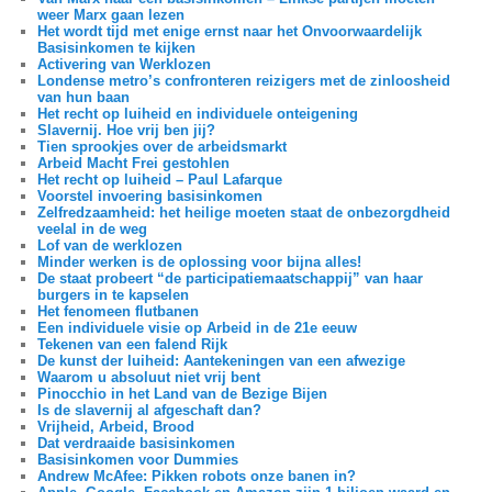
weer Marx gaan lezen
Het wordt tijd met enige ernst naar het Onvoorwaardelijk
Basisinkomen te kijken
Activering van Werklozen
Londense metro’s confronteren reizigers met de zinloosheid
van hun baan
Het recht op luiheid en individuele onteigening
Slavernij. Hoe vrij ben jij?
Tien sprookjes over de arbeidsmarkt
Arbeid Macht Frei gestohlen
Het recht op luiheid – Paul Lafarque
Voorstel invoering basisinkomen
Zelfredzaamheid: het heilige moeten staat de onbezorgdheid
veelal in de weg
Lof van de werklozen
Minder werken is de oplossing voor bijna alles!
De staat probeert “de participatiemaatschappij” van haar
burgers in te kapselen
Het fenomeen flutbanen
Een individuele visie op Arbeid in de 21e eeuw
Tekenen van een falend Rijk
De kunst der luiheid: Aantekeningen van een afwezige
Waarom u absoluut niet vrij bent
Pinocchio in het Land van de Bezige Bijen
Is de slavernij al afgeschaft dan?
Vrijheid, Arbeid, Brood
Dat verdraaide basisinkomen
Basisinkomen voor Dummies
Andrew McAfee: Pikken robots onze banen in?