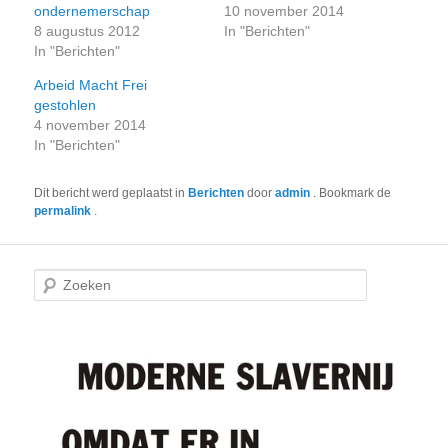
ondernemerschap
10 november 2014
8 augustus 2012
In "Berichten"
In "Berichten"
Arbeid Macht Frei
gestohlen
4 november 2014
In "Berichten"
Dit bericht werd geplaatst in
Berichten
door
admin
. Bookmark de
permalink
.
Z
o
e
k
e
n