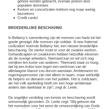
gehore worden gebracht, evenals preken door
populaire dominees
Kerken en concertzalen trekken nog maar weinig
bezoekers
Credit cards!
BROEDERLIJKE BESCHAVING
In Bellamy’s samenleving zijn de mensen van harte tot het
goede geneigd. Alle mensen zijn solidair. ‘A new fraternal
civilization’ noemde Bellamy het, een nieuwe broederlijke
beschaving. De sterke moet er voor de zwakke werken.
Gehandicapten en zwakkeren hebben hetzelfde inkomen
als de overige arbeiders. Niemand kan en wil zich nog
verrijken ten koste van anderen. “Niemand staat zo hoog,
dat hij een trotse toon tegen een werkman van de
allerlaagste klasse zou durven aanslaan. Ambtenaren en
regeringspersonen zijn niet alleen in naam, maar wérkelijk
de helpers en dienaren van het publiek. Het is zeldzaam,
als het volk aanleiding heeft om een hoge ambtenaar
anders dan dankbaar te zijn”, zegt dr. Leete.
De ongelijke verdeling van kennis en beschaving wordt
onmenselijk gevonden. Dr. Leete zegt: “Wij geloven dat
het mensdom voor het eerst de verwezenlijking van Gods