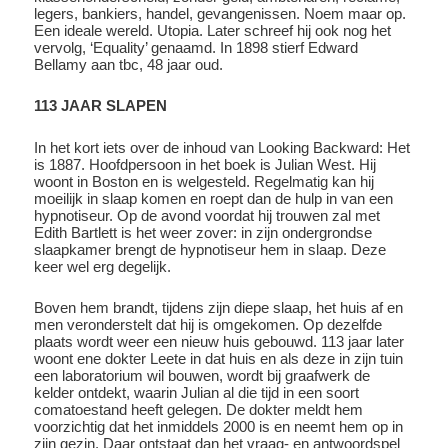
legers, bankiers, handel, gevangenissen. Noem maar op.
Een ideale wereld. Utopia. Later schreef hij ook nog het
vervolg, ‘Equality’ genaamd. In 1898 stierf Edward
Bellamy aan tbc, 48 jaar oud.
113 JAAR SLAPEN
In het kort iets over de inhoud van Looking Backward: Het
is 1887. Hoofdpersoon in het boek is Julian West. Hij
woont in Boston en is welgesteld. Regelmatig kan hij
moeilijk in slaap komen en roept dan de hulp in van een
hypnotiseur. Op de avond voordat hij trouwen zal met
Edith Bartlett is het weer zover: in zijn ondergrondse
slaapkamer brengt de hypnotiseur hem in slaap. Deze
keer wel erg degelijk.
Boven hem brandt, tijdens zijn diepe slaap, het huis af en
men veronderstelt dat hij is omgekomen. Op dezelfde
plaats wordt weer een nieuw huis gebouwd. 113 jaar later
woont ene dokter Leete in dat huis en als deze in zijn tuin
een laboratorium wil bouwen, wordt bij graafwerk de
kelder ontdekt, waarin Julian al die tijd in een soort
comatoestand heeft gelegen. De dokter meldt hem
voorzichtig dat het inmiddels 2000 is en neemt hem op in
zijn gezin. Daar ontstaat dan het vraag- en antwoordspel