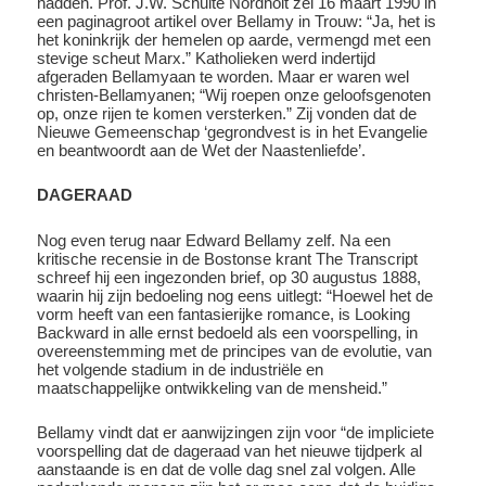
hadden. Prof. J.W. Schulte Nordholt zei 16 maart 1990 in
een paginagroot artikel over Bellamy in Trouw: “Ja, het is
het koninkrijk der hemelen op aarde, vermengd met een
stevige scheut Marx.” Katholieken werd indertijd
afgeraden Bellamyaan te worden. Maar er waren wel
christen-Bellamyanen; “Wij roepen onze geloofsgenoten
op, onze rijen te komen versterken.” Zij vonden dat de
Nieuwe Gemeenschap ‘gegrondvest is in het Evangelie
en beantwoordt aan de Wet der Naastenliefde’.
DAGERAAD
Nog even terug naar Edward Bellamy zelf. Na een
kritische recensie in de Bostonse krant The Transcript
schreef hij een ingezonden brief, op 30 augustus 1888,
waarin hij zijn bedoeling nog eens uitlegt: “Hoewel het de
vorm heeft van een fantasierijke romance, is Looking
Backward in alle ernst bedoeld als een voorspelling, in
overeenstemming met de principes van de evolutie, van
het volgende stadium in de industriële en
maatschappelijke ontwikkeling van de mensheid.”
Bellamy vindt dat er aanwijzingen zijn voor “de impliciete
voorspelling dat de dageraad van het nieuwe tijdperk al
aanstaande is en dat de volle dag snel zal volgen. Alle