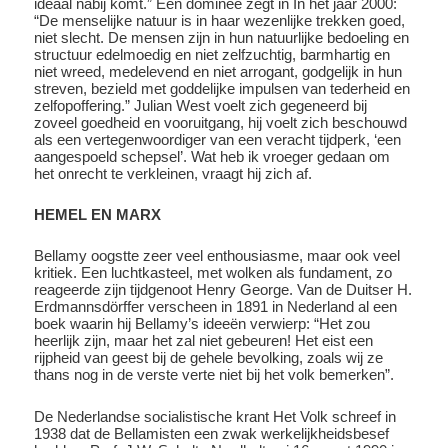
ideaal nabij komt.” Een dominee zegt in In het jaar 2000:
“De menselijke natuur is in haar wezenlijke trekken goed,
niet slecht. De mensen zijn in hun natuurlijke bedoeling en
structuur edelmoedig en niet zelfzuchtig, barmhartig en
niet wreed, medelevend en niet arrogant, godgelijk in hun
streven, bezield met goddelijke impulsen van tederheid en
zelfopoffering.” Julian West voelt zich gegeneerd bij
zoveel goedheid en vooruitgang, hij voelt zich beschouwd
als een vertegenwoordiger van een veracht tijdperk, ‘een
aangespoeld schepsel’. Wat heb ik vroeger gedaan om
het onrecht te verkleinen, vraagt hij zich af.
HEMEL EN MARX
Bellamy oogstte zeer veel enthousiasme, maar ook veel
kritiek. Een luchtkasteel, met wolken als fundament, zo
reageerde zijn tijdgenoot Henry George. Van de Duitser H.
Erdmannsdörffer verscheen in 1891 in Nederland al een
boek waarin hij Bellamy’s ideeën verwierp: “Het zou
heerlijk zijn, maar het zal niet gebeuren! Het eist een
rijpheid van geest bij de gehele bevolking, zoals wij ze
thans nog in de verste verte niet bij het volk bemerken”.
De Nederlandse socialistische krant Het Volk schreef in
1938 dat de Bellamisten een zwak werkelijkheidsbesef