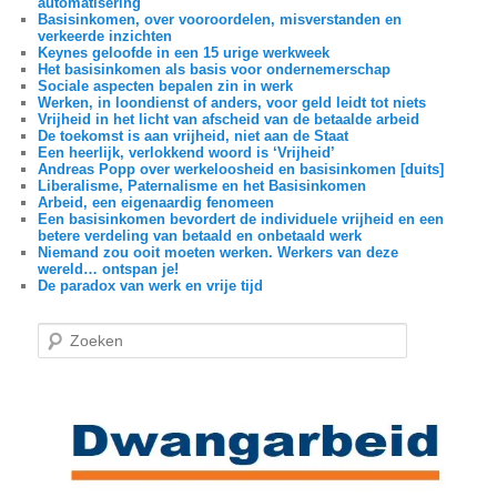
automatisering
Basisinkomen, over vooroordelen, misverstanden en
verkeerde inzichten
Keynes geloofde in een 15 urige werkweek
Het basisinkomen als basis voor ondernemerschap
Sociale aspecten bepalen zin in werk
Werken, in loondienst of anders, voor geld leidt tot niets
Vrijheid in het licht van afscheid van de betaalde arbeid
De toekomst is aan vrijheid, niet aan de Staat
Een heerlijk, verlokkend woord is ‘Vrijheid’
Andreas Popp over werkeloosheid en basisinkomen [duits]
Liberalisme, Paternalisme en het Basisinkomen
Arbeid, een eigenaardig fenomeen
Een basisinkomen bevordert de individuele vrijheid en een
betere verdeling van betaald en onbetaald werk
Niemand zou ooit moeten werken. Werkers van deze
wereld… ontspan je!
De paradox van werk en vrije tijd
Z
o
e
k
e
n