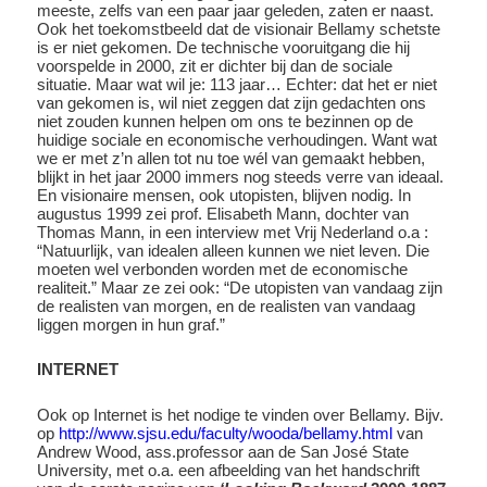
meeste, zelfs van een paar jaar geleden, zaten er naast.
Ook het toekomstbeeld dat de visionair Bellamy schetste
is er niet gekomen. De technische vooruitgang die hij
voorspelde in 2000, zit er dichter bij dan de sociale
situatie. Maar wat wil je: 113 jaar… Echter: dat het er niet
van gekomen is, wil niet zeggen dat zijn gedachten ons
niet zouden kunnen helpen om ons te bezinnen op de
huidige sociale en economische verhoudingen. Want wat
we er met z’n allen tot nu toe wél van gemaakt hebben,
blijkt in het jaar 2000 immers nog steeds verre van ideaal.
En visionaire mensen, ook utopisten, blijven nodig. In
augustus 1999 zei prof. Elisabeth Mann, dochter van
Thomas Mann, in een interview met Vrij Nederland o.a :
“Natuurlijk, van idealen alleen kunnen we niet leven. Die
moeten wel verbonden worden met de economische
realiteit.” Maar ze zei ook: “De utopisten van vandaag zijn
de realisten van morgen, en de realisten van vandaag
liggen morgen in hun graf.”
INTERNET
Ook op Internet is het nodige te vinden over Bellamy. Bijv.
op
http://www.sjsu.edu/faculty/wooda/bellamy.html
van
Andrew Wood, ass.professor aan de San José State
University, met o.a. een afbeelding van het handschrift