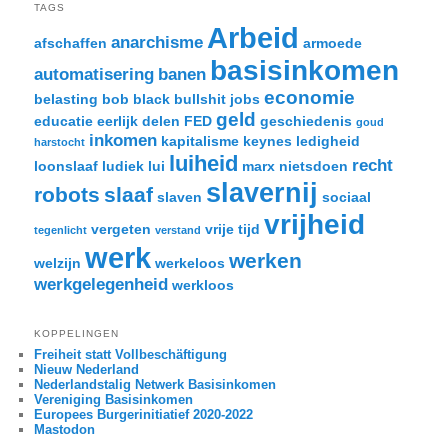
TAGS
Arbeid
anarchisme
afschaffen
armoede
basisinkomen
automatisering
banen
economie
belasting
bob black
bullshit jobs
geld
educatie
eerlijk delen
FED
geschiedenis
goud
inkomen
kapitalisme
keynes
ledigheid
harstocht
luiheid
recht
loonslaaf
ludiek
lui
marx
nietsdoen
slavernij
robots
slaaf
slaven
sociaal
vrijheid
vergeten
vrije tijd
tegenlicht
verstand
werk
werken
welzijn
werkeloos
werkgelegenheid
werkloos
KOPPELINGEN
Freiheit statt Vollbeschäftigung
Nieuw Nederland
Nederlandstalig Netwerk Basisinkomen
Vereniging Basisinkomen
Europees Burgerinitiatief 2020-2022
Mastodon