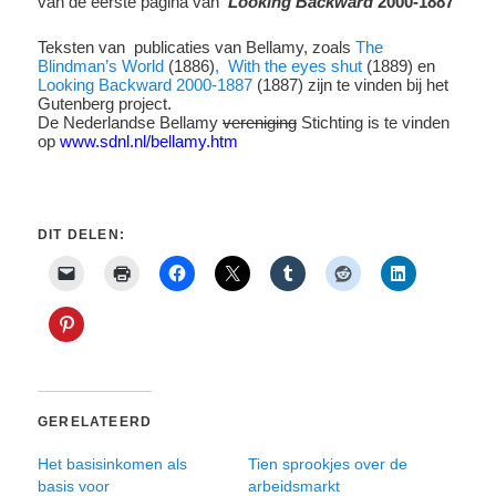
van de eerste pagina van
‘Looking Backward
2000-1887
Teksten van publicaties van Bellamy, zoals
The
Blindman’s World
(1886)
,
With the eyes shut
(1889) en
Looking Backward 2000-1887
(1887) zijn te vinden bij het
Gutenberg project.
De Nederlandse Bellamy
vereniging
Stichting is te vinden
op
www.sdnl.nl/bellamy.htm
DIT DELEN:
GERELATEERD
Het basisinkomen als
Tien sprookjes over de
basis voor
arbeidsmarkt