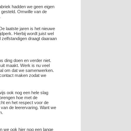
 fabriek hadden we geen eigen
s gesteld. Omwille van de
.
De laatste jaren is het nieuwe
perk. Hierbij wordt juist wel
l zelfstandigen draagt daaraan
s ding doen en verder niet.
uit maakt. Werk is nu veel
oral om dat we samenwerken.
t contact maken zodat we
ijs ook nog een hele slag
jbrengen hoe met de
cht en het respect voor de
 van de leerervaring. Want we
n.
en we ook hier nog een lange