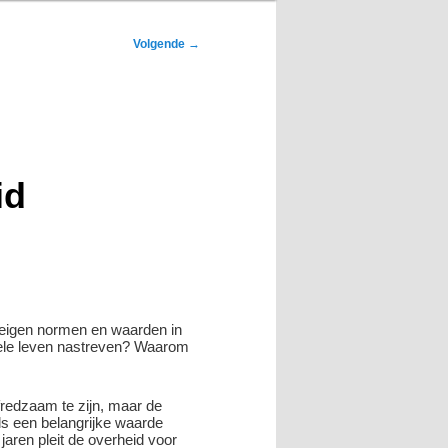
Volgende
→
id
w eigen normen en waarden in
 hele leven nastreven? Waarom
fredzaam te zijn, maar de
ls een belangrijke waarde
jaren pleit de overheid voor