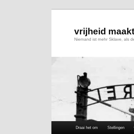
Spring
naar
de
primaire
vrijheid maakt
inhoud
Niemand ist mehr Sklave, als de
Hoofdmenu
Draai het om
Stellingen