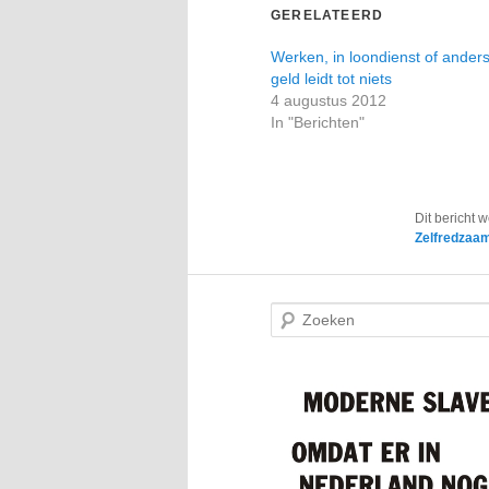
GERELATEERD
Werken, in loondienst of anders
geld leidt tot niets
4 augustus 2012
In "Berichten"
Dit bericht 
Zelfredzaa
Z
o
e
k
e
n