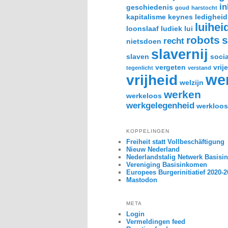
i
geschiedenis
goud
harstocht
kapitalisme
keynes
ledigheid
luihei
loonslaaf
ludiek
lui
robots
s
recht
nietsdoen
slavernij
slaven
socia
vergeten
vrije
tegenlicht
verstand
we
vrijheid
welzijn
werken
werkeloos
werkgelegenheid
werkloos
KOPPELINGEN
Freiheit statt Vollbeschäftigung
Nieuw Nederland
Nederlandstalig Netwerk Basis
Vereniging Basisinkomen
Europees Burgerinitiatief 2020-
Mastodon
META
Login
Vermeldingen feed