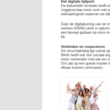
Het digitale tijdperk
De industriële revolutie heeft
zeggenschap meer over wát we d
welvaartsgroei waarvan we al
Door de digitalisering van de 
werken (HNW) sterk in opkomst. 
een beroep gedaan op onze meni
bij.
Verbinden en respecteren
De omschakeling ligt vooral op
Werk heeft ook een sociaal asp
meer verbonden met wie we zij
Om dat op een goede manier te
elkaar kunnen vertrouwen.