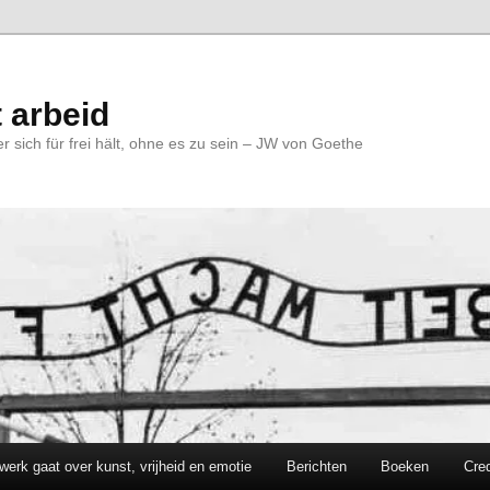
 arbeid
r sich für frei hält, ohne es zu sein – JW von Goethe
werk gaat over kunst, vrijheid en emotie
Berichten
Boeken
Cred