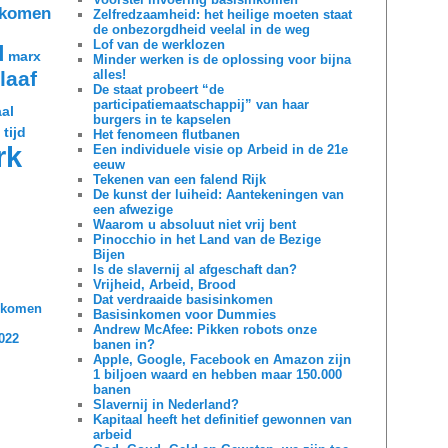
nkomen
Zelfredzaamheid: het heilige moeten staat
de onbezorgdheid veelal in de weg
Lof van de werklozen
d
marx
Minder werken is de oplossing voor bijna
alles!
laaf
De staat probeert “de
participatiemaatschappij” van haar
al
burgers in te kapselen
 tijd
Het fenomeen flutbanen
rk
Een individuele visie op Arbeid in de 21e
eeuw
Tekenen van een falend Rijk
De kunst der luiheid: Aantekeningen van
een afwezige
Waarom u absoluut niet vrij bent
Pinocchio in het Land van de Bezige
Bijen
Is de slavernij al afgeschaft dan?
Vrijheid, Arbeid, Brood
Dat verdraaide basisinkomen
inkomen
Basisinkomen voor Dummies
Andrew McAfee: Pikken robots onze
2022
banen in?
Apple, Google, Facebook en Amazon zijn
1 biljoen waard en hebben maar 150.000
banen
Slavernij in Nederland?
Kapitaal heeft het definitief gewonnen van
arbeid