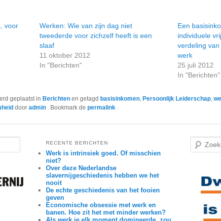
, voor
Werken: Wie van zijn dag niet
Een basisink
tweederde voor zichzelf heeft is een
individuele vr
slaaf
verdeling van
11 oktober 2012
werk
In "Berichten"
25 juli 2012
In "Berichten"
werd geplaatst in
Berichten
en getagd
basisinkomen
,
Persoonlijk Leiderschap
,
we
mheid
door
admin
. Bookmark de
permalink
.
Z
RECENTE BERICHTEN
o
Werk is intrinsiek goed. Of misschien
e
niet?
k
Over deze Nederlandse
e
n
slavernijgeschiedenis hebben we het
nooit
De echte geschiedenis van het fooien
geven
Economische obsessie met werk en
banen. Hoe zit het met minder werken?
Als werk je elk moment domineerde, zou