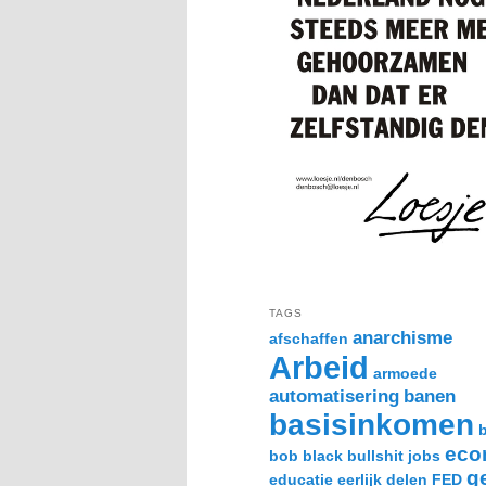
TAGS
anarchisme
afschaffen
Arbeid
armoede
automatisering
banen
basisinkomen
eco
bob black
bullshit jobs
g
educatie
eerlijk delen
FED