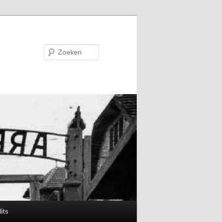
Zoeken
its