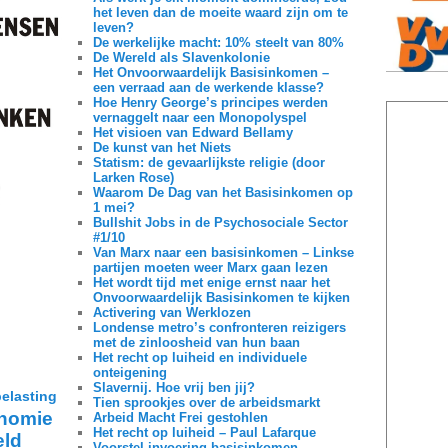
het leven dan de moeite waard zijn om te
leven?
De werkelijke macht: 10% steelt van 80%
De Wereld als Slavenkolonie
Het Onvoorwaardelijk Basisinkomen –
een verraad aan de werkende klasse?
Hoe Henry George’s principes werden
vernaggelt naar een Monopolyspel
Het visioen van Edward Bellamy
De kunst van het Niets
Statism: de gevaarlijkste religie (door
Larken Rose)
Waarom De Dag van het Basisinkomen op
1 mei?
Bullshit Jobs in de Psychosociale Sector
#1/10
Van Marx naar een basisinkomen – Linkse
partijen moeten weer Marx gaan lezen
Het wordt tijd met enige ernst naar het
Onvoorwaardelijk Basisinkomen te kijken
Activering van Werklozen
Londense metro’s confronteren reizigers
met de zinloosheid van hun baan
Het recht op luiheid en individuele
onteigening
Slavernij. Hoe vrij ben jij?
belasting
Tien sprookjes over de arbeidsmarkt
nomie
Arbeid Macht Frei gestohlen
Het recht op luiheid – Paul Lafarque
eld
Voorstel invoering basisinkomen