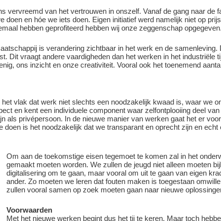
 ons vervreemd van het vertrouwen in onszelf. Vanaf de gang naar de
oen en hóe we iets doen. Eigen initiatief werd namelijk niet op prij
lemaal hebben geprofiteerd hebben wij onze zeggenschap opgegeven
maatschappij is verandering zichtbaar in het werk en de samenleving. 
Dit vraagt andere vaardigheden dan het werken in het industriële tijd
g, ons inzicht en onze creativiteit. Vooral ook het toenemend aanta
 het vlak dat werk niet slechts een noodzakelijk kwaad is, waar we on
ect en kent een individuele component waar zelfontplooiing deel van 
n als privépersoon. In de nieuwe manier van werken gaat het er vo
 doen is het noodzakelijk dat we transparant en oprecht zijn en ech
Om aan de toekomstige eisen tegemoet te komen zal in het onderw
gemaakt moeten worden. We zullen de jeugd niet alleen moeten bi
digitalisering om te gaan, maar vooral om uit te gaan van eigen kra
ander. Zo moeten we leren dat fouten maken is toegestaan omwille
zullen vooral samen op zoek moeten gaan naar nieuwe oplossinge
Voorwaarden
Met het nieuwe werken begint dus het tij te keren. Maar toch hebb