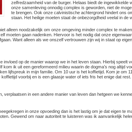
zelfredzaamheid van de burger. Helaas biedt de ingewikkelde 
onze samenleving onnodig complex is geworden, niet de mogeli
te brengen. Ook onze calvinistische achtergrond hindert ons om
staan. Het heilige moeten staat de onbezorgdheid veelal in de 
 niet alleen noodzakelijk om onze omgeving minder complex te make
zelf moeten gaan nadenken. Hiervoor is het nodig dat onze eigenwaar
an. Want alleen als we onszelf vertrouwen zijn wij in staat op eigen in
e invloed op de manier waarop we in het leven staan. Hierbij speelt v
lf kom ik uit een gereformeerd milieu waarin de dogma’s nog altijd voe
en lijfspreuk in mijn familie. Om 10 uur is het koffietijd. Kom je om 1
offietijd voorbij en is een glaasje water of iets fris het enige dat rest
nnen, verplaatsen in een andere manier van leven dan hetgeen we ken
egekregen in onze opvoeding dan is het lastig om je dat eigen te ma
toten. Gewend om naar autoriteit te luisteren was ik aanvankelijk hel