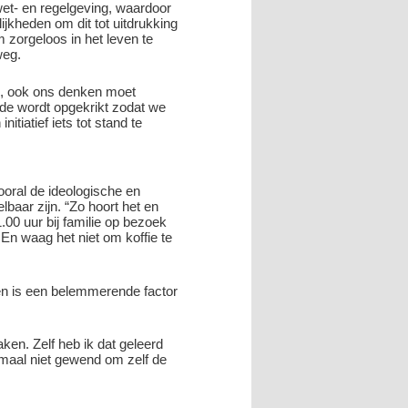
wet- en regelgeving, waardoor
jkheden om dit tot uitdrukking
 zorgeloos in het leven te
weg.
n, ook ons denken moet
de wordt opgekrikt zodat we
itiatief iets tot stand te
ooral de ideologische en
lbaar zijn. “Zo hoort het en
1.00 uur bij familie op bezoek
. En waag het niet om koffie te
nen is een belemmerende factor
ken. Zelf heb ik dat geleerd
emaal niet gewend om zelf de