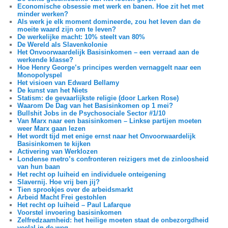
Economische obsessie met werk en banen. Hoe zit het met
minder werken?
Als werk je elk moment domineerde, zou het leven dan de
moeite waard zijn om te leven?
De werkelijke macht: 10% steelt van 80%
De Wereld als Slavenkolonie
Het Onvoorwaardelijk Basisinkomen – een verraad aan de
werkende klasse?
Hoe Henry George’s principes werden vernaggelt naar een
Monopolyspel
Het visioen van Edward Bellamy
De kunst van het Niets
Statism: de gevaarlijkste religie (door Larken Rose)
Waarom De Dag van het Basisinkomen op 1 mei?
Bullshit Jobs in de Psychosociale Sector #1/10
Van Marx naar een basisinkomen – Linkse partijen moeten
weer Marx gaan lezen
Het wordt tijd met enige ernst naar het Onvoorwaardelijk
Basisinkomen te kijken
Activering van Werklozen
Londense metro’s confronteren reizigers met de zinloosheid
van hun baan
Het recht op luiheid en individuele onteigening
Slavernij. Hoe vrij ben jij?
Tien sprookjes over de arbeidsmarkt
Arbeid Macht Frei gestohlen
Het recht op luiheid – Paul Lafarque
Voorstel invoering basisinkomen
Zelfredzaamheid: het heilige moeten staat de onbezorgdheid
veelal in de weg