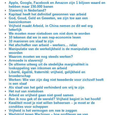
Apple, Google, Facebook en Amazon zijn 1 biljoen waard en
hebben maar 150.000 banen
Slavernij in Nederland?
Kapitaal heeft het definitief gewonnen van arbeid
God, Goud, Geld en Geweten, we zijn toe aan een
basisinkomen
Vrijheid maakt Arbeid, in China nemen ze dit wel erg
letterlijk
We moeten meer nietsdoen om niet dom te worden
10 tekenen dat we in een nep-economie leven
10 manieren om slaaf te zijn
Het afschaffen van arbeid – werkers… relax
Manipulatie van de werkelijkheid is de manipulatie van
woorden
Waarom moeten we nog steeds werken?
Armoede is slavernij!
De ultieme uitweg uit de stedelijke marginaliteit is
loskoppeling van inkomen en arbeid
Liberté, égalité, fraternité: vrijheid, gelijkheid en
broederschap
Werken: Wie van zijn dag niet tweederde voor zichzelf heeft
is een slaaf
Als slaaf van het geld verhinderd om vrij te zijn
Het nut van nietsdoen
Arbeid en vrijheid gaan niet goed samen
Ben ik nou gek of de wereld? Vrijheid begint in het hoofd!
Kwaliteit moet je niet willen beheersen – je moet er de
condities voor scheppen
Vrijheid is het vermogen om nee te zeggen
Wedstrijd tegen Machines – hoe profiteren we van