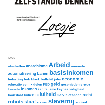
TAGS
Arbeid
anarchisme
afschaffen
armoede
basisinkomen
automatisering
banen
economie
belasting
bob black
bullshit jobs
geld
educatie
eerlijk delen
FED
geschiedenis
goud
inkomen
kapitalisme
keynes
ledigheid
harstocht
luiheid
recht
loonslaaf
ludiek
lui
marx
nietsdoen
slavernij
robots
slaaf
slaven
sociaal