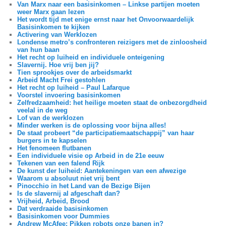
Van Marx naar een basisinkomen – Linkse partijen moeten
weer Marx gaan lezen
Het wordt tijd met enige ernst naar het Onvoorwaardelijk
Basisinkomen te kijken
Activering van Werklozen
Londense metro’s confronteren reizigers met de zinloosheid
van hun baan
Het recht op luiheid en individuele onteigening
Slavernij. Hoe vrij ben jij?
Tien sprookjes over de arbeidsmarkt
Arbeid Macht Frei gestohlen
Het recht op luiheid – Paul Lafarque
Voorstel invoering basisinkomen
Zelfredzaamheid: het heilige moeten staat de onbezorgdheid
veelal in de weg
Lof van de werklozen
Minder werken is de oplossing voor bijna alles!
De staat probeert “de participatiemaatschappij” van haar
burgers in te kapselen
Het fenomeen flutbanen
Een individuele visie op Arbeid in de 21e eeuw
Tekenen van een falend Rijk
De kunst der luiheid: Aantekeningen van een afwezige
Waarom u absoluut niet vrij bent
Pinocchio in het Land van de Bezige Bijen
Is de slavernij al afgeschaft dan?
Vrijheid, Arbeid, Brood
Dat verdraaide basisinkomen
Basisinkomen voor Dummies
Andrew McAfee: Pikken robots onze banen in?