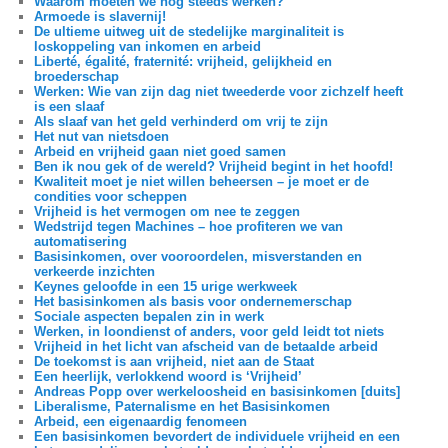
Waarom moeten we nog steeds werken?
Armoede is slavernij!
De ultieme uitweg uit de stedelijke marginaliteit is
loskoppeling van inkomen en arbeid
Liberté, égalité, fraternité: vrijheid, gelijkheid en
broederschap
Werken: Wie van zijn dag niet tweederde voor zichzelf heeft
is een slaaf
Als slaaf van het geld verhinderd om vrij te zijn
Het nut van nietsdoen
Arbeid en vrijheid gaan niet goed samen
Ben ik nou gek of de wereld? Vrijheid begint in het hoofd!
Kwaliteit moet je niet willen beheersen – je moet er de
condities voor scheppen
Vrijheid is het vermogen om nee te zeggen
Wedstrijd tegen Machines – hoe profiteren we van
automatisering
Basisinkomen, over vooroordelen, misverstanden en
verkeerde inzichten
Keynes geloofde in een 15 urige werkweek
Het basisinkomen als basis voor ondernemerschap
Sociale aspecten bepalen zin in werk
Werken, in loondienst of anders, voor geld leidt tot niets
Vrijheid in het licht van afscheid van de betaalde arbeid
De toekomst is aan vrijheid, niet aan de Staat
Een heerlijk, verlokkend woord is ‘Vrijheid’
Andreas Popp over werkeloosheid en basisinkomen [duits]
Liberalisme, Paternalisme en het Basisinkomen
Arbeid, een eigenaardig fenomeen
Een basisinkomen bevordert de individuele vrijheid en een