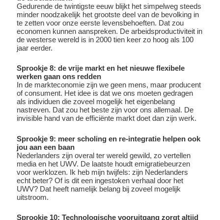
Gedurende de twintigste eeuw blijkt het simpelweg steeds
minder noodzakelijk het grootste deel van de bevolking in
te zetten voor onze eerste levensbehoeften. Dat zou
economen kunnen aanspreken. De arbeidsproductiviteit in
de westerse wereld is in 2000 tien keer zo hoog als 100
jaar eerder.
Sprookje 8: de vrije markt en het nieuwe flexibele
werken gaan ons redden
In de markteconomie zijn we geen mens, maar producent
of consument. Het idee is dat we ons moeten gedragen
als individuen die zoveel mogelijk het eigenbelang
nastreven. Dat zou het beste zijn voor ons allemaal. De
invisible hand van de efficiënte markt doet dan zijn werk.
Sprookje 9: meer scholing en re-integratie helpen ook
jou aan een baan
Nederlanders zijn overal ter wereld gewild, zo vertellen
media en het UWV. De laatste houdt emigratiebeurzen
voor werklozen. Ik heb mijn twijfels: zijn Nederlanders
echt beter? Of is dit een ingestoken verhaal door het
UWV? Dat heeft namelijk belang bij zoveel mogelijk
uitstroom.
Sprookje 10: Technologische vooruitgang zorgt altijd