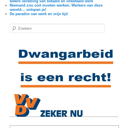
betere verdeling van betaald en onbetaald werk
Niemand zou ooit moeten werken. Werkers van deze
wereld… ontspan je!
De paradox van werk en vrije tijd
Z
o
e
k
e
n