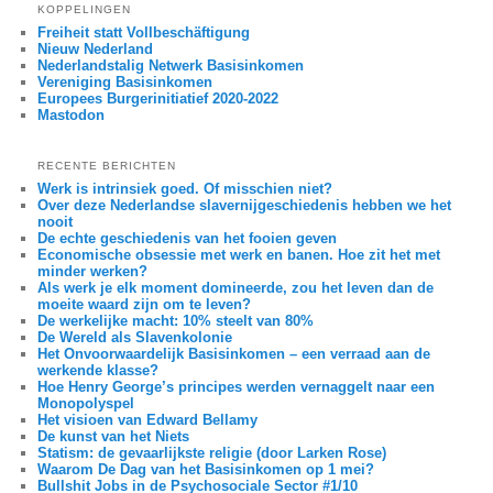
KOPPELINGEN
Freiheit statt Vollbeschäftigung
Nieuw Nederland
Nederlandstalig Netwerk Basisinkomen
Vereniging Basisinkomen
Europees Burgerinitiatief 2020-2022
Mastodon
RECENTE BERICHTEN
Werk is intrinsiek goed. Of misschien niet?
Over deze Nederlandse slavernijgeschiedenis hebben we het
nooit
De echte geschiedenis van het fooien geven
Economische obsessie met werk en banen. Hoe zit het met
minder werken?
Als werk je elk moment domineerde, zou het leven dan de
moeite waard zijn om te leven?
De werkelijke macht: 10% steelt van 80%
De Wereld als Slavenkolonie
Het Onvoorwaardelijk Basisinkomen – een verraad aan de
werkende klasse?
Hoe Henry George’s principes werden vernaggelt naar een
Monopolyspel
Het visioen van Edward Bellamy
De kunst van het Niets
Statism: de gevaarlijkste religie (door Larken Rose)
Waarom De Dag van het Basisinkomen op 1 mei?
Bullshit Jobs in de Psychosociale Sector #1/10