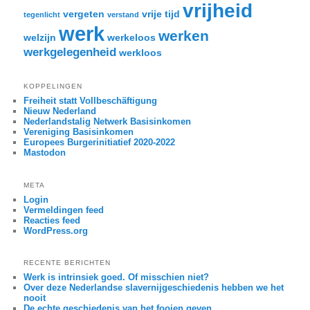
vrijheid
vergeten
vrije tijd
tegenlicht
verstand
werk
werken
welzijn
werkeloos
werkgelegenheid
werkloos
KOPPELINGEN
Freiheit statt Vollbeschäftigung
Nieuw Nederland
Nederlandstalig Netwerk Basisinkomen
Vereniging Basisinkomen
Europees Burgerinitiatief 2020-2022
Mastodon
META
Login
Vermeldingen feed
Reacties feed
WordPress.org
RECENTE BERICHTEN
Werk is intrinsiek goed. Of misschien niet?
Over deze Nederlandse slavernijgeschiedenis hebben we het
nooit
De echte geschiedenis van het fooien geven