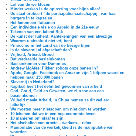
Lof van de werklozen
Minder werken is de oplossing voor bijna alles!
De staat probeert “de participatiemaatschappij” van haar
burgers in te kapselen
Het fenomeen flutbanen
Een individuele visie op Arbeid in de 21e eeuw
Tekenen van een falend Rijk
De kunst der luiheid: Aantekeningen van een afwezige
Waarom u absoluut niet vrij bent
Pinocchio in het Land van de Bezige Bijen
Is de slavernij al afgeschaft dan?
Vrijheid, Arbeid, Brood
Dat verdraaide basisinkomen
Basisinkomen voor Dummies
Andrew McAfee: Pikken robots onze banen in?
Apple, Google, Facebook en Amazon zijn 1 biljoen waard en
hebben maar 150.000 banen
Slavernij in Nederland?
Kapitaal heeft het definitief gewonnen van arbeid
God, Goud, Geld en Geweten, we zijn toe aan een
basisinkomen
Vrijheid maakt Arbeid, in China nemen ze dit wel erg
letterlijk
We moeten meer nietsdoen om niet dom te worden
10 tekenen dat we in een nep-economie leven
10 manieren om slaaf te zijn
Het afschaffen van arbeid – werkers… relax
Manipulatie van de werkelijkheid is de manipulatie van
woorden