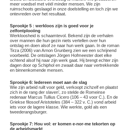
meer voedsel met véél minder mensen. We zijn
ruimschoots geslaagd in onze doelstelling en toch zijn we
ontevreden over het resultaat.
Sprookje 5 : werkloos zijn is goed voor je
zelfontplooiing
Werkloosheid is schaamtevol. Bekend zijn de verhalen
over mannen die hun gezin niets vertellen over hun
ontslag en doen alsof ze naar hun werk gaan. In de roman
Tirza (2006) van Arnon Grunberg zien we een schrijnend
voorbeeld. De ontslagen Jörgen Hofmeester doet elke
ochtend alsof hij naar zijn werk gaat. Hij brengt echter zijn
dagen door op Schiphol en zwaait daar naar vertrekkende
en binnenkomende mensen.
Sprookje 6: Iedereen moet aan de slag
Wie zijn arbeid ruilt voor geld, verkoopt zichzelf en plaatst
zich in de rang der slaven’, zo stelde de Romeinse
redenaar Marcus Tullius Cicero (106 – 43 voor C.). En de
Griekse filosoof Aristoteles (384 – 322 v. C.) vond arbeid
iets voor de lagere klasse. Wie werkte, gold als een
tweederangsburger.
Sprookje 7: Hou vol: er komen e-nor-me tekorten op
de arbeidsmarkt