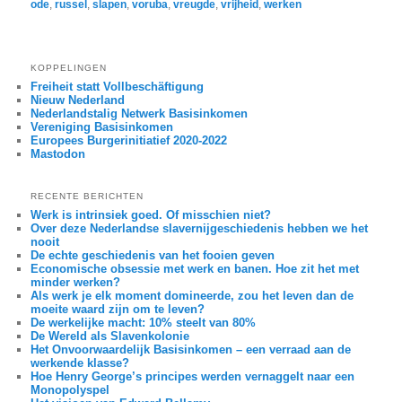
ode
,
russel
,
slapen
,
voruba
,
vreugde
,
vrijheid
,
werken
KOPPELINGEN
Freiheit statt Vollbeschäftigung
Nieuw Nederland
Nederlandstalig Netwerk Basisinkomen
Vereniging Basisinkomen
Europees Burgerinitiatief 2020-2022
Mastodon
RECENTE BERICHTEN
Werk is intrinsiek goed. Of misschien niet?
Over deze Nederlandse slavernijgeschiedenis hebben we het
nooit
De echte geschiedenis van het fooien geven
Economische obsessie met werk en banen. Hoe zit het met
minder werken?
Als werk je elk moment domineerde, zou het leven dan de
moeite waard zijn om te leven?
De werkelijke macht: 10% steelt van 80%
De Wereld als Slavenkolonie
Het Onvoorwaardelijk Basisinkomen – een verraad aan de
werkende klasse?
Hoe Henry George’s principes werden vernaggelt naar een
Monopolyspel