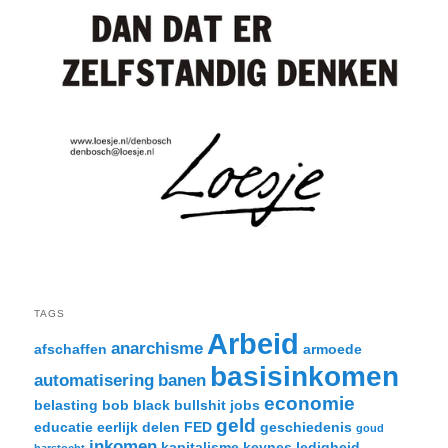
TAGS
Arbeid
anarchisme
afschaffen
armoede
basisinkomen
automatisering
banen
economie
belasting
bob black
bullshit jobs
geld
educatie
eerlijk delen
FED
geschiedenis
goud
inkomen
kapitalisme
keynes
ledigheid