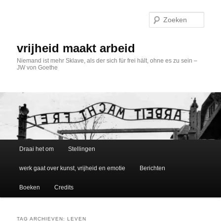
Spring
Spring
naar
naar
Zoek
de
de
primaire
secundaire
inhoud
inhoud
vrijheid maakt arbeid
Niemand ist mehr Sklave, als der sich für frei hält, ohne es zu sein –
JW von Goethe
Hoofdmenu
Draai het om
Stellingen
werk gaat over kunst, vrijheid en emotie
Berichten
Boeken
Credits
TAG ARCHIEVEN:
LEVEN