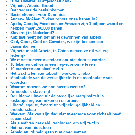
Is de slavernij al afgeschaft dan?
Vrijheid, Arbeid, Brood
Dat verdraaide basisinkomen
Basisinkomen voor Dummies
Andrew McAfee: Pikken robots onze banen in?
Apple, Google, Facebook en Amazon zijn 1 biljoen waard en
hebben maar 150.000 banen
Slavernij in Nederland?
Kapitaal heeft het definitief gewonnen van arbeid
God, Goud, Geld en Geweten, we zijn toe aan een
basisinkomen
Vrijheid maakt Arbeid, in China nemen ze dit wel erg
letterlijk
We moeten meer nietsdoen om niet dom te worden
10 tekenen dat we in een nep-economie leven
10 manieren om slaaf te zijn
Het afschaffen van arbeid – werkers… relax
Manipulatie van de werkelijkheid is de manipulatie van
woorden
Waarom moeten we nog steeds werken?
Armoede is slavernij!
De ultieme uitweg uit de stedelijke marginaliteit is
loskoppeling van inkomen en arbeid
Liberté, égalité, fraternité: vrijheid, gelijkheid en
broederschap
Werken: Wie van zijn dag niet tweederde voor zichzelf heeft
is een slaaf
Als slaaf van het geld verhinderd om vrij te zijn
Het nut van nietsdoen
Arbeid en vrijheid gaan niet goed samen