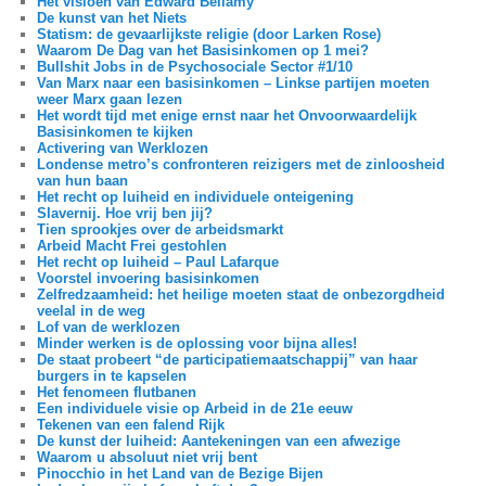
Het visioen van Edward Bellamy
De kunst van het Niets
Statism: de gevaarlijkste religie (door Larken Rose)
Waarom De Dag van het Basisinkomen op 1 mei?
Bullshit Jobs in de Psychosociale Sector #1/10
Van Marx naar een basisinkomen – Linkse partijen moeten
weer Marx gaan lezen
Het wordt tijd met enige ernst naar het Onvoorwaardelijk
Basisinkomen te kijken
Activering van Werklozen
Londense metro’s confronteren reizigers met de zinloosheid
van hun baan
Het recht op luiheid en individuele onteigening
Slavernij. Hoe vrij ben jij?
Tien sprookjes over de arbeidsmarkt
Arbeid Macht Frei gestohlen
Het recht op luiheid – Paul Lafarque
Voorstel invoering basisinkomen
Zelfredzaamheid: het heilige moeten staat de onbezorgdheid
veelal in de weg
Lof van de werklozen
Minder werken is de oplossing voor bijna alles!
De staat probeert “de participatiemaatschappij” van haar
burgers in te kapselen
Het fenomeen flutbanen
Een individuele visie op Arbeid in de 21e eeuw
Tekenen van een falend Rijk
De kunst der luiheid: Aantekeningen van een afwezige
Waarom u absoluut niet vrij bent
Pinocchio in het Land van de Bezige Bijen