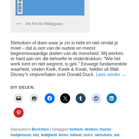
Die Not des Müßiggangs
Nietsdoen of doen waar je zin in hebt en niet omdat je
moet – dat is een van de oudste en meest
begerenswaardige doelen van de mensheid. Wij werken
er hard aan om die behoefte te onderdrukken. “Wie het
werk kent en niet wegrent, is gek.” Eeuwige fundamentele
waarheid, vinden Kwik, Kwek & Kwak, helden uit Walt
Disney’s stripverhalen over Donald Duck.
Lees verder
→
DIT DELEN:
Geplaatst in
Berichten
|
Getagged
bethem
,
denken
,
fourier
,
hodgkinson
,
kitz
,
ledigheid
,
leven
,
luiheid
,
marx
,
nietsdoen
,
nut
,