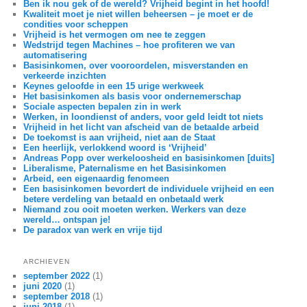
Ben ik nou gek of de wereld? Vrijheid begint in het hoofd!
Kwaliteit moet je niet willen beheersen – je moet er de
condities voor scheppen
Vrijheid is het vermogen om nee te zeggen
Wedstrijd tegen Machines – hoe profiteren we van
automatisering
Basisinkomen, over vooroordelen, misverstanden en
verkeerde inzichten
Keynes geloofde in een 15 urige werkweek
Het basisinkomen als basis voor ondernemerschap
Sociale aspecten bepalen zin in werk
Werken, in loondienst of anders, voor geld leidt tot niets
Vrijheid in het licht van afscheid van de betaalde arbeid
De toekomst is aan vrijheid, niet aan de Staat
Een heerlijk, verlokkend woord is ‘Vrijheid’
Andreas Popp over werkeloosheid en basisinkomen [duits]
Liberalisme, Paternalisme en het Basisinkomen
Arbeid, een eigenaardig fenomeen
Een basisinkomen bevordert de individuele vrijheid en een
betere verdeling van betaald en onbetaald werk
Niemand zou ooit moeten werken. Werkers van deze
wereld… ontspan je!
De paradox van werk en vrije tijd
ARCHIEVEN
september 2022
(1)
juni 2020
(1)
september 2018
(1)
juni 2018
(1)