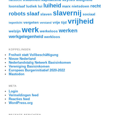
harstocht
luiheid
recht
loonslaaf
ludiek
lui
marx
nietsdoen
slavernij
robots
slaaf
slaven
sociaal
vrijheid
vergeten
vrije tijd
tegenlicht
verstand
werk
werken
welzijn
werkeloos
werkgelegenheid
werkloos
KOPPELINGEN
Freiheit statt Vollbeschäftigung
Nieuw Nederland
Nederlandstalig Netwerk Basisinkomen
Vereniging Basisinkomen
Europees Burgerinitiatief 2020-2022
Mastodon
META
Login
Vermeldingen feed
Reacties feed
WordPress.org
RECENTE BERICHTEN