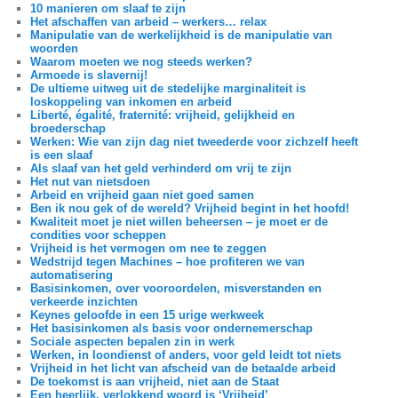
10 manieren om slaaf te zijn
Het afschaffen van arbeid – werkers… relax
Manipulatie van de werkelijkheid is de manipulatie van
woorden
Waarom moeten we nog steeds werken?
Armoede is slavernij!
De ultieme uitweg uit de stedelijke marginaliteit is
loskoppeling van inkomen en arbeid
Liberté, égalité, fraternité: vrijheid, gelijkheid en
broederschap
Werken: Wie van zijn dag niet tweederde voor zichzelf heeft
is een slaaf
Als slaaf van het geld verhinderd om vrij te zijn
Het nut van nietsdoen
Arbeid en vrijheid gaan niet goed samen
Ben ik nou gek of de wereld? Vrijheid begint in het hoofd!
Kwaliteit moet je niet willen beheersen – je moet er de
condities voor scheppen
Vrijheid is het vermogen om nee te zeggen
Wedstrijd tegen Machines – hoe profiteren we van
automatisering
Basisinkomen, over vooroordelen, misverstanden en
verkeerde inzichten
Keynes geloofde in een 15 urige werkweek
Het basisinkomen als basis voor ondernemerschap
Sociale aspecten bepalen zin in werk
Werken, in loondienst of anders, voor geld leidt tot niets
Vrijheid in het licht van afscheid van de betaalde arbeid
De toekomst is aan vrijheid, niet aan de Staat
Een heerlijk, verlokkend woord is ‘Vrijheid’