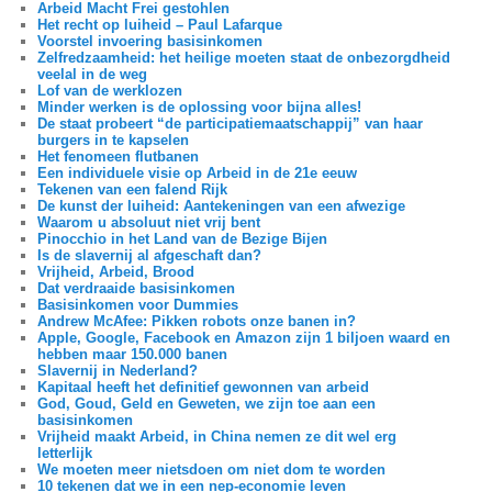
Arbeid Macht Frei gestohlen
Het recht op luiheid – Paul Lafarque
Voorstel invoering basisinkomen
Zelfredzaamheid: het heilige moeten staat de onbezorgdheid
veelal in de weg
Lof van de werklozen
Minder werken is de oplossing voor bijna alles!
De staat probeert “de participatiemaatschappij” van haar
burgers in te kapselen
Het fenomeen flutbanen
Een individuele visie op Arbeid in de 21e eeuw
Tekenen van een falend Rijk
De kunst der luiheid: Aantekeningen van een afwezige
Waarom u absoluut niet vrij bent
Pinocchio in het Land van de Bezige Bijen
Is de slavernij al afgeschaft dan?
Vrijheid, Arbeid, Brood
Dat verdraaide basisinkomen
Basisinkomen voor Dummies
Andrew McAfee: Pikken robots onze banen in?
Apple, Google, Facebook en Amazon zijn 1 biljoen waard en
hebben maar 150.000 banen
Slavernij in Nederland?
Kapitaal heeft het definitief gewonnen van arbeid
God, Goud, Geld en Geweten, we zijn toe aan een
basisinkomen
Vrijheid maakt Arbeid, in China nemen ze dit wel erg
letterlijk
We moeten meer nietsdoen om niet dom te worden
10 tekenen dat we in een nep-economie leven