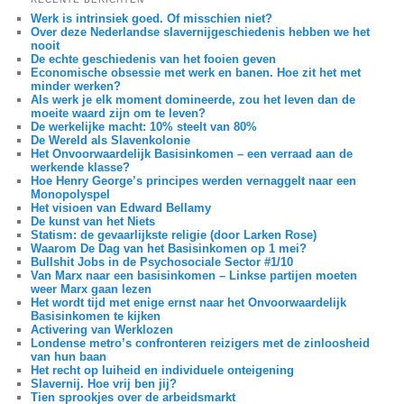
Werk is intrinsiek goed. Of misschien niet?
Over deze Nederlandse slavernijgeschiedenis hebben we het
nooit
De echte geschiedenis van het fooien geven
Economische obsessie met werk en banen. Hoe zit het met
minder werken?
Als werk je elk moment domineerde, zou het leven dan de
moeite waard zijn om te leven?
De werkelijke macht: 10% steelt van 80%
De Wereld als Slavenkolonie
Het Onvoorwaardelijk Basisinkomen – een verraad aan de
werkende klasse?
Hoe Henry George’s principes werden vernaggelt naar een
Monopolyspel
Het visioen van Edward Bellamy
De kunst van het Niets
Statism: de gevaarlijkste religie (door Larken Rose)
Waarom De Dag van het Basisinkomen op 1 mei?
Bullshit Jobs in de Psychosociale Sector #1/10
Van Marx naar een basisinkomen – Linkse partijen moeten
weer Marx gaan lezen
Het wordt tijd met enige ernst naar het Onvoorwaardelijk
Basisinkomen te kijken
Activering van Werklozen
Londense metro’s confronteren reizigers met de zinloosheid
van hun baan
Het recht op luiheid en individuele onteigening
Slavernij. Hoe vrij ben jij?
Tien sprookjes over de arbeidsmarkt