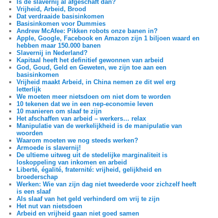
Is de slavernij al afgeschaft dan?
Vrijheid, Arbeid, Brood
Dat verdraaide basisinkomen
Basisinkomen voor Dummies
Andrew McAfee: Pikken robots onze banen in?
Apple, Google, Facebook en Amazon zijn 1 biljoen waard en
hebben maar 150.000 banen
Slavernij in Nederland?
Kapitaal heeft het definitief gewonnen van arbeid
God, Goud, Geld en Geweten, we zijn toe aan een
basisinkomen
Vrijheid maakt Arbeid, in China nemen ze dit wel erg
letterlijk
We moeten meer nietsdoen om niet dom te worden
10 tekenen dat we in een nep-economie leven
10 manieren om slaaf te zijn
Het afschaffen van arbeid – werkers… relax
Manipulatie van de werkelijkheid is de manipulatie van
woorden
Waarom moeten we nog steeds werken?
Armoede is slavernij!
De ultieme uitweg uit de stedelijke marginaliteit is
loskoppeling van inkomen en arbeid
Liberté, égalité, fraternité: vrijheid, gelijkheid en
broederschap
Werken: Wie van zijn dag niet tweederde voor zichzelf heeft
is een slaaf
Als slaaf van het geld verhinderd om vrij te zijn
Het nut van nietsdoen
Arbeid en vrijheid gaan niet goed samen