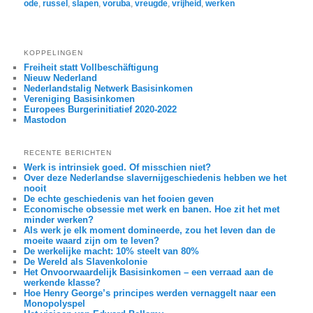
ode
,
russel
,
slapen
,
voruba
,
vreugde
,
vrijheid
,
werken
KOPPELINGEN
Freiheit statt Vollbeschäftigung
Nieuw Nederland
Nederlandstalig Netwerk Basisinkomen
Vereniging Basisinkomen
Europees Burgerinitiatief 2020-2022
Mastodon
RECENTE BERICHTEN
Werk is intrinsiek goed. Of misschien niet?
Over deze Nederlandse slavernijgeschiedenis hebben we het
nooit
De echte geschiedenis van het fooien geven
Economische obsessie met werk en banen. Hoe zit het met
minder werken?
Als werk je elk moment domineerde, zou het leven dan de
moeite waard zijn om te leven?
De werkelijke macht: 10% steelt van 80%
De Wereld als Slavenkolonie
Het Onvoorwaardelijk Basisinkomen – een verraad aan de
werkende klasse?
Hoe Henry George’s principes werden vernaggelt naar een
Monopolyspel