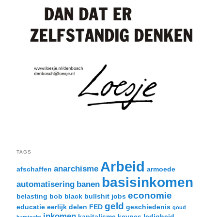
TAGS
Arbeid
anarchisme
afschaffen
armoede
basisinkomen
automatisering
banen
economie
belasting
bob black
bullshit jobs
geld
educatie
eerlijk delen
FED
geschiedenis
goud
inkomen
kapitalisme
keynes
ledigheid