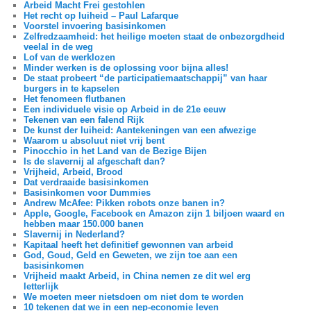
Arbeid Macht Frei gestohlen
Het recht op luiheid – Paul Lafarque
Voorstel invoering basisinkomen
Zelfredzaamheid: het heilige moeten staat de onbezorgdheid
veelal in de weg
Lof van de werklozen
Minder werken is de oplossing voor bijna alles!
De staat probeert “de participatiemaatschappij” van haar
burgers in te kapselen
Het fenomeen flutbanen
Een individuele visie op Arbeid in de 21e eeuw
Tekenen van een falend Rijk
De kunst der luiheid: Aantekeningen van een afwezige
Waarom u absoluut niet vrij bent
Pinocchio in het Land van de Bezige Bijen
Is de slavernij al afgeschaft dan?
Vrijheid, Arbeid, Brood
Dat verdraaide basisinkomen
Basisinkomen voor Dummies
Andrew McAfee: Pikken robots onze banen in?
Apple, Google, Facebook en Amazon zijn 1 biljoen waard en
hebben maar 150.000 banen
Slavernij in Nederland?
Kapitaal heeft het definitief gewonnen van arbeid
God, Goud, Geld en Geweten, we zijn toe aan een
basisinkomen
Vrijheid maakt Arbeid, in China nemen ze dit wel erg
letterlijk
We moeten meer nietsdoen om niet dom te worden
10 tekenen dat we in een nep-economie leven