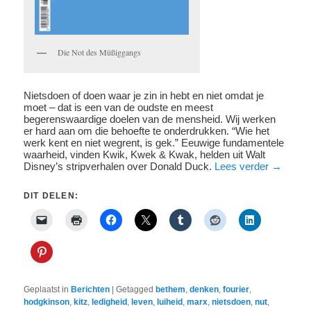
Die Not des Müßiggangs
Nietsdoen of doen waar je zin in hebt en niet omdat je
moet – dat is een van de oudste en meest
begerenswaardige doelen van de mensheid. Wij werken
er hard aan om die behoefte te onderdrukken. “Wie het
werk kent en niet wegrent, is gek.” Eeuwige fundamentele
waarheid, vinden Kwik, Kwek & Kwak, helden uit Walt
Disney’s stripverhalen over Donald Duck.
Lees verder
→
DIT DELEN:
Geplaatst in
Berichten
|
Getagged
bethem
,
denken
,
fourier
,
hodgkinson
,
kitz
,
ledigheid
,
leven
,
luiheid
,
marx
,
nietsdoen
,
nut
,