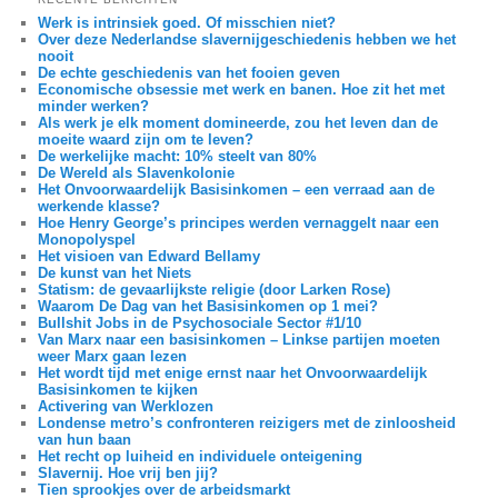
Werk is intrinsiek goed. Of misschien niet?
Over deze Nederlandse slavernijgeschiedenis hebben we het
nooit
De echte geschiedenis van het fooien geven
Economische obsessie met werk en banen. Hoe zit het met
minder werken?
Als werk je elk moment domineerde, zou het leven dan de
moeite waard zijn om te leven?
De werkelijke macht: 10% steelt van 80%
De Wereld als Slavenkolonie
Het Onvoorwaardelijk Basisinkomen – een verraad aan de
werkende klasse?
Hoe Henry George’s principes werden vernaggelt naar een
Monopolyspel
Het visioen van Edward Bellamy
De kunst van het Niets
Statism: de gevaarlijkste religie (door Larken Rose)
Waarom De Dag van het Basisinkomen op 1 mei?
Bullshit Jobs in de Psychosociale Sector #1/10
Van Marx naar een basisinkomen – Linkse partijen moeten
weer Marx gaan lezen
Het wordt tijd met enige ernst naar het Onvoorwaardelijk
Basisinkomen te kijken
Activering van Werklozen
Londense metro’s confronteren reizigers met de zinloosheid
van hun baan
Het recht op luiheid en individuele onteigening
Slavernij. Hoe vrij ben jij?
Tien sprookjes over de arbeidsmarkt