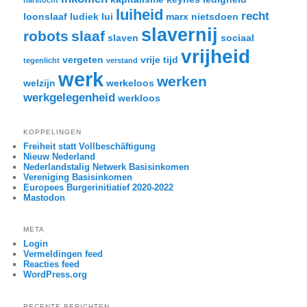
harstocht
luiheid
recht
loonslaaf
ludiek
lui
marx
nietsdoen
slavernij
robots
slaaf
slaven
sociaal
vrijheid
vergeten
vrije tijd
tegenlicht
verstand
werk
werken
welzijn
werkeloos
werkgelegenheid
werkloos
KOPPELINGEN
Freiheit statt Vollbeschäftigung
Nieuw Nederland
Nederlandstalig Netwerk Basisinkomen
Vereniging Basisinkomen
Europees Burgerinitiatief 2020-2022
Mastodon
META
Login
Vermeldingen feed
Reacties feed
WordPress.org
RECENTE BERICHTEN