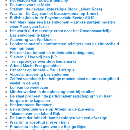
Het visioen van Edward Bellamy
De kunst van het Niets
Statism: de gevaarlijkste religie (door Larken Rose)
Waarom De Dag van het Basisinkomen op 1 mei?
Bullshit Jobs in de Psychosociale Sector #1/10
Van Marx naar een basisinkomen – Linkse partijen moeten
weer Marx gaan lezen
Het wordt tijd met enige ernst naar het Onvoorwaardelijk
Basisinkomen te kijken
Activering van Werklozen
Londense metro’s confronteren reizigers met de zinloosheid
van hun baan
Het recht op luiheid en individuele onteigening
Slavernij. Hoe vrij ben jij?
Tien sprookjes over de arbeidsmarkt
Arbeid Macht Frei gestohlen
Het recht op luiheid – Paul Lafarque
Voorstel invoering basisinkomen
Zelfredzaamheid: het heilige moeten staat de onbezorgdheid
veelal in de weg
Lof van de werklozen
Minder werken is de oplossing voor bijna alles!
De staat probeert “de participatiemaatschappij” van haar
burgers in te kapselen
Het fenomeen flutbanen
Een individuele visie op Arbeid in de 21e eeuw
Tekenen van een falend Rijk
De kunst der luiheid: Aantekeningen van een afwezige
Waarom u absoluut niet vrij bent
Pinocchio in het Land van de Bezige Bijen