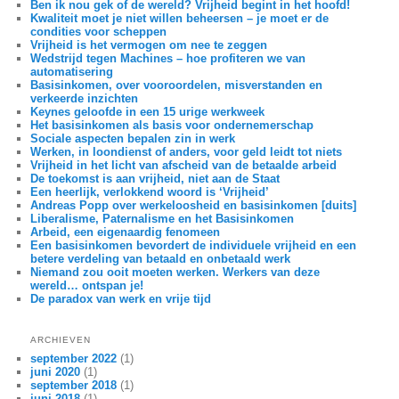
Ben ik nou gek of de wereld? Vrijheid begint in het hoofd!
Kwaliteit moet je niet willen beheersen – je moet er de
condities voor scheppen
Vrijheid is het vermogen om nee te zeggen
Wedstrijd tegen Machines – hoe profiteren we van
automatisering
Basisinkomen, over vooroordelen, misverstanden en
verkeerde inzichten
Keynes geloofde in een 15 urige werkweek
Het basisinkomen als basis voor ondernemerschap
Sociale aspecten bepalen zin in werk
Werken, in loondienst of anders, voor geld leidt tot niets
Vrijheid in het licht van afscheid van de betaalde arbeid
De toekomst is aan vrijheid, niet aan de Staat
Een heerlijk, verlokkend woord is ‘Vrijheid’
Andreas Popp over werkeloosheid en basisinkomen [duits]
Liberalisme, Paternalisme en het Basisinkomen
Arbeid, een eigenaardig fenomeen
Een basisinkomen bevordert de individuele vrijheid en een
betere verdeling van betaald en onbetaald werk
Niemand zou ooit moeten werken. Werkers van deze
wereld… ontspan je!
De paradox van werk en vrije tijd
ARCHIEVEN
september 2022
(1)
juni 2020
(1)
september 2018
(1)
juni 2018
(1)