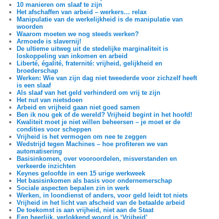
10 manieren om slaaf te zijn
Het afschaffen van arbeid – werkers… relax
Manipulatie van de werkelijkheid is de manipulatie van
woorden
Waarom moeten we nog steeds werken?
Armoede is slavernij!
De ultieme uitweg uit de stedelijke marginaliteit is
loskoppeling van inkomen en arbeid
Liberté, égalité, fraternité: vrijheid, gelijkheid en
broederschap
Werken: Wie van zijn dag niet tweederde voor zichzelf heeft
is een slaaf
Als slaaf van het geld verhinderd om vrij te zijn
Het nut van nietsdoen
Arbeid en vrijheid gaan niet goed samen
Ben ik nou gek of de wereld? Vrijheid begint in het hoofd!
Kwaliteit moet je niet willen beheersen – je moet er de
condities voor scheppen
Vrijheid is het vermogen om nee te zeggen
Wedstrijd tegen Machines – hoe profiteren we van
automatisering
Basisinkomen, over vooroordelen, misverstanden en
verkeerde inzichten
Keynes geloofde in een 15 urige werkweek
Het basisinkomen als basis voor ondernemerschap
Sociale aspecten bepalen zin in werk
Werken, in loondienst of anders, voor geld leidt tot niets
Vrijheid in het licht van afscheid van de betaalde arbeid
De toekomst is aan vrijheid, niet aan de Staat
Een heerlijk, verlokkend woord is ‘Vrijheid’