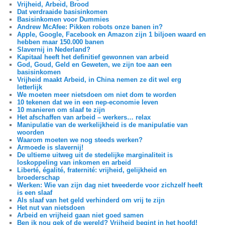
Vrijheid, Arbeid, Brood
Dat verdraaide basisinkomen
Basisinkomen voor Dummies
Andrew McAfee: Pikken robots onze banen in?
Apple, Google, Facebook en Amazon zijn 1 biljoen waard en
hebben maar 150.000 banen
Slavernij in Nederland?
Kapitaal heeft het definitief gewonnen van arbeid
God, Goud, Geld en Geweten, we zijn toe aan een
basisinkomen
Vrijheid maakt Arbeid, in China nemen ze dit wel erg
letterlijk
We moeten meer nietsdoen om niet dom te worden
10 tekenen dat we in een nep-economie leven
10 manieren om slaaf te zijn
Het afschaffen van arbeid – werkers… relax
Manipulatie van de werkelijkheid is de manipulatie van
woorden
Waarom moeten we nog steeds werken?
Armoede is slavernij!
De ultieme uitweg uit de stedelijke marginaliteit is
loskoppeling van inkomen en arbeid
Liberté, égalité, fraternité: vrijheid, gelijkheid en
broederschap
Werken: Wie van zijn dag niet tweederde voor zichzelf heeft
is een slaaf
Als slaaf van het geld verhinderd om vrij te zijn
Het nut van nietsdoen
Arbeid en vrijheid gaan niet goed samen
Ben ik nou gek of de wereld? Vrijheid begint in het hoofd!