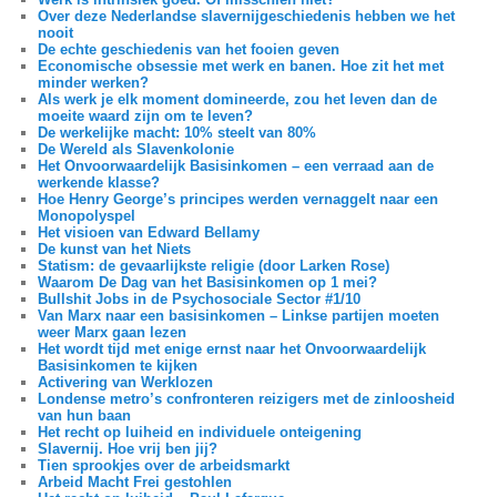
Over deze Nederlandse slavernijgeschiedenis hebben we het
nooit
De echte geschiedenis van het fooien geven
Economische obsessie met werk en banen. Hoe zit het met
minder werken?
Als werk je elk moment domineerde, zou het leven dan de
moeite waard zijn om te leven?
De werkelijke macht: 10% steelt van 80%
De Wereld als Slavenkolonie
Het Onvoorwaardelijk Basisinkomen – een verraad aan de
werkende klasse?
Hoe Henry George’s principes werden vernaggelt naar een
Monopolyspel
Het visioen van Edward Bellamy
De kunst van het Niets
Statism: de gevaarlijkste religie (door Larken Rose)
Waarom De Dag van het Basisinkomen op 1 mei?
Bullshit Jobs in de Psychosociale Sector #1/10
Van Marx naar een basisinkomen – Linkse partijen moeten
weer Marx gaan lezen
Het wordt tijd met enige ernst naar het Onvoorwaardelijk
Basisinkomen te kijken
Activering van Werklozen
Londense metro’s confronteren reizigers met de zinloosheid
van hun baan
Het recht op luiheid en individuele onteigening
Slavernij. Hoe vrij ben jij?
Tien sprookjes over de arbeidsmarkt
Arbeid Macht Frei gestohlen