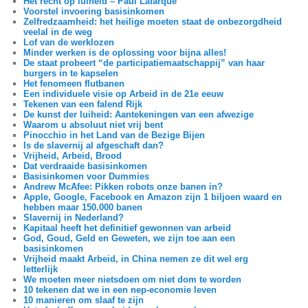
Het recht op luiheid – Paul Lafarque
Voorstel invoering basisinkomen
Zelfredzaamheid: het heilige moeten staat de onbezorgdheid
veelal in de weg
Lof van de werklozen
Minder werken is de oplossing voor bijna alles!
De staat probeert “de participatiemaatschappij” van haar
burgers in te kapselen
Het fenomeen flutbanen
Een individuele visie op Arbeid in de 21e eeuw
Tekenen van een falend Rijk
De kunst der luiheid: Aantekeningen van een afwezige
Waarom u absoluut niet vrij bent
Pinocchio in het Land van de Bezige Bijen
Is de slavernij al afgeschaft dan?
Vrijheid, Arbeid, Brood
Dat verdraaide basisinkomen
Basisinkomen voor Dummies
Andrew McAfee: Pikken robots onze banen in?
Apple, Google, Facebook en Amazon zijn 1 biljoen waard en
hebben maar 150.000 banen
Slavernij in Nederland?
Kapitaal heeft het definitief gewonnen van arbeid
God, Goud, Geld en Geweten, we zijn toe aan een
basisinkomen
Vrijheid maakt Arbeid, in China nemen ze dit wel erg
letterlijk
We moeten meer nietsdoen om niet dom te worden
10 tekenen dat we in een nep-economie leven
10 manieren om slaaf te zijn