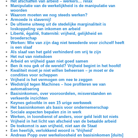
Het afschaffen van arbeid – werkers… relax
Manipulatie van de werkelijkheid is de manipulatie van
woorden
Waarom moeten we nog steeds werken?
Armoede is slavernij!
De ultieme uitweg uit de stedelijke marginaliteit is
loskoppeling van inkomen en arbeid
Liberté, égalité, fraternité: vrijheid, gelijkheid en
broederschap
Werken: Wie van zijn dag niet tweederde voor zichzelf heeft
is een slaaf
Als slaaf van het geld verhinderd om vrij te zijn
Het nut van nietsdoen
Arbeid en vrijheid gaan niet goed samen
Ben ik nou gek of de wereld? Vrijheid begint in het hoofd!
Kwaliteit moet je niet willen beheersen – je moet er de
condities voor scheppen
Vrijheid is het vermogen om nee te zeggen
Wedstrijd tegen Machines – hoe profiteren we van
automatisering
Basisinkomen, over vooroordelen, misverstanden en
verkeerde inzichten
Keynes geloofde in een 15 urige werkweek
Het basisinkomen als basis voor ondernemerschap
Sociale aspecten bepalen zin in werk
Werken, in loondienst of anders, voor geld leidt tot niets
Vrijheid in het licht van afscheid van de betaalde arbeid
De toekomst is aan vrijheid, niet aan de Staat
Een heerlijk, verlokkend woord is ‘Vrijheid’
Andreas Popp over werkeloosheid en basisinkomen [duits]