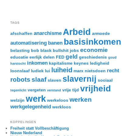
TAGS
Arbeid
anarchisme
afschaffen
armoede
basisinkomen
automatisering
banen
economie
belasting
bob black
bullshit jobs
geld
educatie
eerlijk delen
FED
geschiedenis
goud
inkomen
kapitalisme
keynes
ledigheid
harstocht
luiheid
recht
loonslaaf
ludiek
lui
marx
nietsdoen
slavernij
robots
slaaf
slaven
sociaal
vrijheid
vergeten
vrije tijd
tegenlicht
verstand
werk
werken
welzijn
werkeloos
werkgelegenheid
werkloos
KOPPELINGEN
Freiheit statt Vollbeschäftigung
Nieuw Nederland