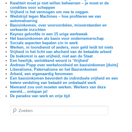
Kwaliteit moet je niet willen beheersen – je moet er de
condities voor scheppen
Vrijheid is het vermogen om nee te zeggen
Wedstrijd tegen Machines – hoe profiteren we van
automatisering
Basisinkomen, over vooroordelen, misverstanden en
verkeerde inzichten
Keynes geloofde in een 15 urige werkweek
Het basisinkomen als basis voor ondernemerschap
Sociale aspecten bepalen zin in werk
Werken, in loondienst of anders, voor geld leidt tot niets
Vrijheid in het licht van afscheid van de betaalde arbeid
De toekomst is aan vrijheid, niet aan de Staat
Een heerlijk, verlokkend woord is ‘Vrijheid’
Andreas Popp over werkeloosheid en basisinkomen [duits]
Liberalisme, Paternalisme en het Basisinkomen
Arbeid, een eigenaardig fenomeen
Een basisinkomen bevordert de individuele vrijheid en een
betere verdeling van betaald en onbetaald werk
Niemand zou ooit moeten werken. Werkers van deze
wereld… ontspan je!
De paradox van werk en vrije tijd
Z
o
e
k
e
n