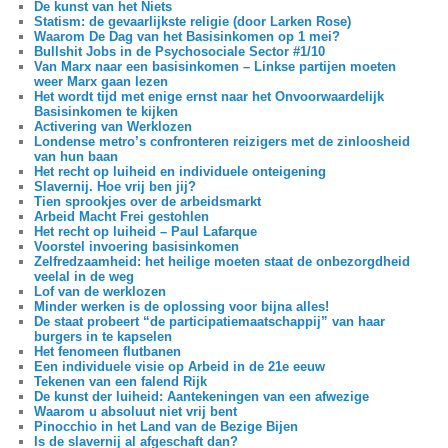
De kunst van het Niets
Statism: de gevaarlijkste religie (door Larken Rose)
Waarom De Dag van het Basisinkomen op 1 mei?
Bullshit Jobs in de Psychosociale Sector #1/10
Van Marx naar een basisinkomen – Linkse partijen moeten
weer Marx gaan lezen
Het wordt tijd met enige ernst naar het Onvoorwaardelijk
Basisinkomen te kijken
Activering van Werklozen
Londense metro’s confronteren reizigers met de zinloosheid
van hun baan
Het recht op luiheid en individuele onteigening
Slavernij. Hoe vrij ben jij?
Tien sprookjes over de arbeidsmarkt
Arbeid Macht Frei gestohlen
Het recht op luiheid – Paul Lafarque
Voorstel invoering basisinkomen
Zelfredzaamheid: het heilige moeten staat de onbezorgdheid
veelal in de weg
Lof van de werklozen
Minder werken is de oplossing voor bijna alles!
De staat probeert “de participatiemaatschappij” van haar
burgers in te kapselen
Het fenomeen flutbanen
Een individuele visie op Arbeid in de 21e eeuw
Tekenen van een falend Rijk
De kunst der luiheid: Aantekeningen van een afwezige
Waarom u absoluut niet vrij bent
Pinocchio in het Land van de Bezige Bijen
Is de slavernij al afgeschaft dan?