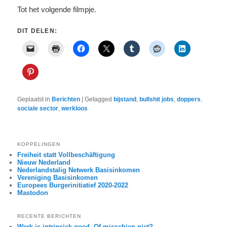
Tot het volgende filmpje.
DIT DELEN:
Geplaatst in
Berichten
|
Getagged
bijstand
,
bullshit jobs
,
doppers
,
sociale sector
,
werkloos
KOPPELINGEN
Freiheit statt Vollbeschäftigung
Nieuw Nederland
Nederlandstalig Netwerk Basisinkomen
Vereniging Basisinkomen
Europees Burgerinitiatief 2020-2022
Mastodon
RECENTE BERICHTEN
Werk is intrinsiek goed. Of misschien niet?