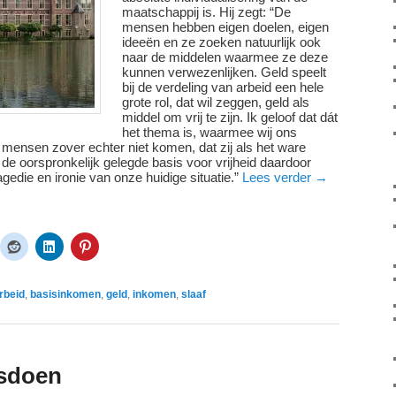
maatschappij is. Hij zegt: “De
mensen hebben eigen doelen, eigen
ideeën en ze zoeken natuurlijk ook
naar de middelen waarmee ze deze
kunnen verwezenlijken. Geld speelt
bij de verdeling van arbeid een hele
grote rol, dat wil zeggen, geld als
middel om vrij te zijn. Ik geloof dat dát
het thema is, waarmee wij ons
mensen zover echter niet komen, dat zij als het ware
de oorspronkelijk gelegde basis voor vrijheid daardoor
agedie en ironie van onze huidige situatie.”
Lees verder
→
rbeid
,
basisinkomen
,
geld
,
inkomen
,
slaaf
tsdoen