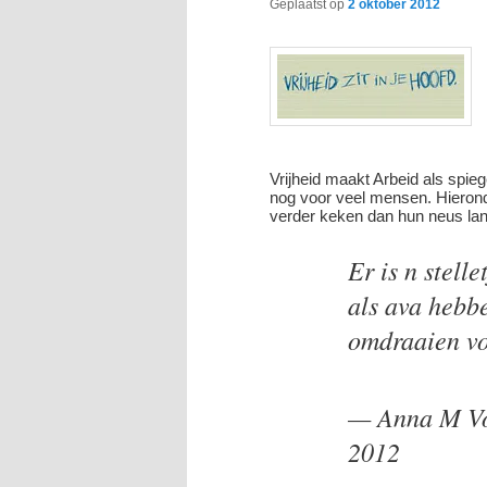
Geplaatst op
2 oktober 2012
Vrijheid maakt Arbeid als spie
nog voor veel mensen. Hieronde
verder keken dan hun neus la
Er is n stell
als ava hebb
omdraaien voo
— Anna M Vo
2012