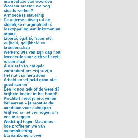
manipulatie van woorden
Waarom moeten we nog
steeds werken?
Armoede is slavernij!
De ultieme uitweg uit de
stedelijke marginaliteit is
loskoppeling van inkomen en
arbeid
Liberté, égalité, fraternité:
vrijheid, gelijkheid en
broederschap
Werken: Wie van zijn dag niet
tweederde voor zichzelf heeft
is een slaaf
Als slaaf van het geld
verhinderd om vrij te zijn
Het nut van nietsdoen
Arbeid en vrijheid gaan niet
goed samen
Ben ik nou gek of de wereld?
Vrijheid begint in het hoofd!
Kwaliteit moet je niet willen
beheersen – je moet er de
condities voor scheppen
Vrijheid is het vermogen om
nee te zeggen
Wedstrijd tegen Machines –
hoe profiteren we van
automatisering
Basisinkomen, over