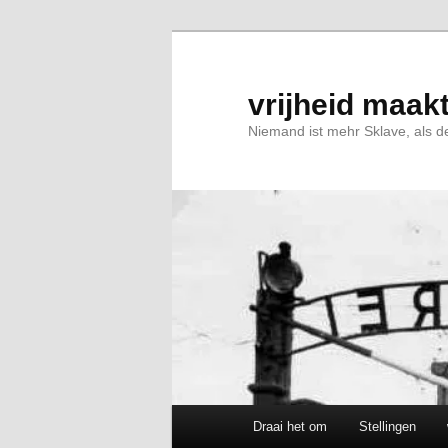
Spring
Spring
naar
naar
de
de
primaire
secundaire
vrijheid maakt
inhoud
inhoud
Niemand ist mehr Sklave, als de
Hoofdmenu
Draai het om
Stellingen