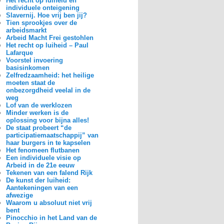
Het recht op luiheid en
individuele onteigening
Slavernij. Hoe vrij ben jij?
Tien sprookjes over de
arbeidsmarkt
Arbeid Macht Frei gestohlen
Het recht op luiheid – Paul
Lafarque
Voorstel invoering
basisinkomen
Zelfredzaamheid: het heilige
moeten staat de
onbezorgdheid veelal in de
weg
Lof van de werklozen
Minder werken is de
oplossing voor bijna alles!
De staat probeert “de
participatiemaatschappij” van
haar burgers in te kapselen
Het fenomeen flutbanen
Een individuele visie op
Arbeid in de 21e eeuw
Tekenen van een falend Rijk
De kunst der luiheid:
Aantekeningen van een
afwezige
Waarom u absoluut niet vrij
bent
Pinocchio in het Land van de