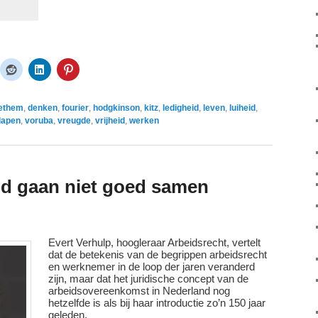
ethem
,
denken
,
fourier
,
hodgkinson
,
kitz
,
ledigheid
,
leven
,
luiheid
,
lapen
,
voruba
,
vreugde
,
vrijheid
,
werken
eid gaan niet goed samen
Evert Verhulp, hoogleraar Arbeidsrecht, vertelt
dat de betekenis van de begrippen arbeidsrecht
en werknemer in de loop der jaren veranderd
zijn, maar dat het juridische concept van de
arbeidsovereenkomst in Nederland nog
hetzelfde is als bij haar introductie zo’n 150 jaar
geleden.