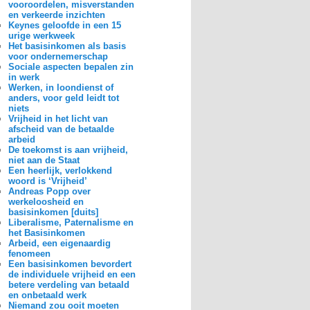
vooroordelen, misverstanden
en verkeerde inzichten
Keynes geloofde in een 15
urige werkweek
Het basisinkomen als basis
voor ondernemerschap
Sociale aspecten bepalen zin
in werk
Werken, in loondienst of
anders, voor geld leidt tot
niets
Vrijheid in het licht van
afscheid van de betaalde
arbeid
De toekomst is aan vrijheid,
niet aan de Staat
Een heerlijk, verlokkend
woord is ‘Vrijheid’
Andreas Popp over
werkeloosheid en
basisinkomen [duits]
Liberalisme, Paternalisme en
het Basisinkomen
Arbeid, een eigenaardig
fenomeen
Een basisinkomen bevordert
de individuele vrijheid en een
betere verdeling van betaald
en onbetaald werk
Niemand zou ooit moeten