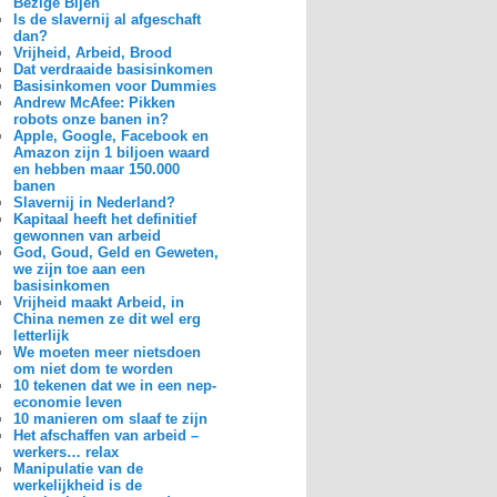
Bezige Bijen
Is de slavernij al afgeschaft
dan?
Vrijheid, Arbeid, Brood
Dat verdraaide basisinkomen
Basisinkomen voor Dummies
Andrew McAfee: Pikken
robots onze banen in?
Apple, Google, Facebook en
Amazon zijn 1 biljoen waard
en hebben maar 150.000
banen
Slavernij in Nederland?
Kapitaal heeft het definitief
gewonnen van arbeid
God, Goud, Geld en Geweten,
we zijn toe aan een
basisinkomen
Vrijheid maakt Arbeid, in
China nemen ze dit wel erg
letterlijk
We moeten meer nietsdoen
om niet dom te worden
10 tekenen dat we in een nep-
economie leven
10 manieren om slaaf te zijn
Het afschaffen van arbeid –
werkers… relax
Manipulatie van de
werkelijkheid is de