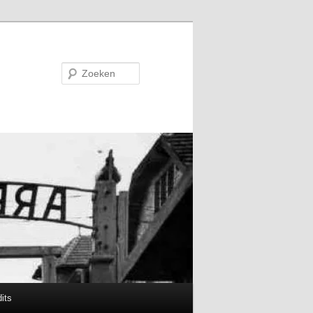
Zoeken
its