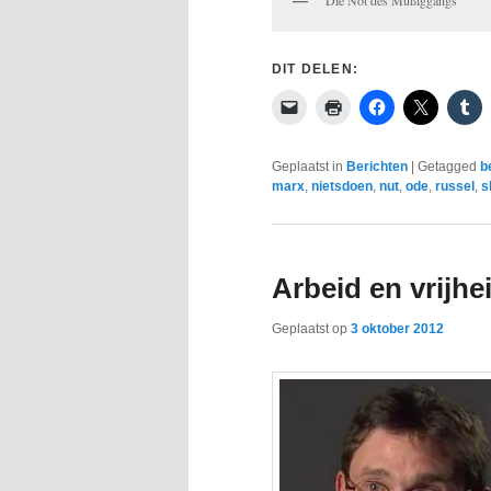
DIT DELEN:
Geplaatst in
Berichten
|
Getagged
b
marx
,
nietsdoen
,
nut
,
ode
,
russel
,
s
Arbeid en vrijh
Geplaatst op
3 oktober 2012