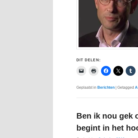
DIT DELEN:
Geplaatst in
Berichten
|
Getagged
A
Ben ik nou gek o
begint in het ho