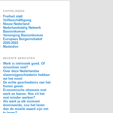
KOPPELINGEN
Freiheit statt
Vollbeschäftigung
Nieuw Nederland
Nederlandstalig Netwerk
Basisinkomen
Vereniging Basisinkomen
Europees Burgerinitiatief
2020-2022
Mastodon
RECENTE BERICHTEN
Werk is intrinsiek goed. Of
misschien niet?
Over deze Nederlandse
slavernijgeschiedenis hebben
we het nooit
De echte geschiedenis van het
fooien geven
Economische obsessie met
werk en banen. Hoe zit het
met minder werken?
Als werk je elk moment
domineerde, zou het leven
dan de moeite waard zijn om
te leven?