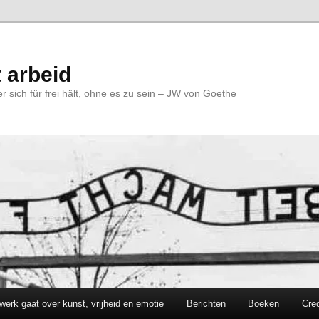
 arbeid
r sich für frei hält, ohne es zu sein – JW von Goethe
werk gaat over kunst, vrijheid en emotie
Berichten
Boeken
Cred