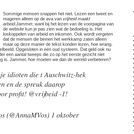
Sommige mensen snappen het niet. Lezen een tweet en
reageren alleen op de ava van
vrijheid maakt
arbeid
.Jammer, want bij het lezen van de voorpagina van
de website kun je pas zien wat de bedoeling is. Het
loskoppelen van arbeid en inkomen. Ook wordt vergeten
dat de mensen die binnen het werkkamp zaten alleen
maar op deze manier de tekst konden lezen, hoe wrang.
gelbeeld. Opgesloten in een oud systeem. Dat geld ook nu
r een aantal tweeps die zo op het eerste gezicht niet
ng is. Jammer, hoe moeten we dan de wereld verbeteren?
etje idioten die t Auschwitz-hek
en en de spreuk daarop
r profit! @vrijbeid -1!
s (@AnnaMVos) 1 oktober