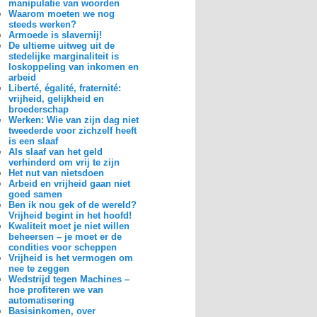
manipulatie van woorden
Waarom moeten we nog
steeds werken?
Armoede is slavernij!
De ultieme uitweg uit de
stedelijke marginaliteit is
loskoppeling van inkomen en
arbeid
Liberté, égalité, fraternité:
vrijheid, gelijkheid en
broederschap
Werken: Wie van zijn dag niet
tweederde voor zichzelf heeft
is een slaaf
Als slaaf van het geld
verhinderd om vrij te zijn
Het nut van nietsdoen
Arbeid en vrijheid gaan niet
goed samen
Ben ik nou gek of de wereld?
Vrijheid begint in het hoofd!
Kwaliteit moet je niet willen
beheersen – je moet er de
condities voor scheppen
Vrijheid is het vermogen om
nee te zeggen
Wedstrijd tegen Machines –
hoe profiteren we van
automatisering
Basisinkomen, over