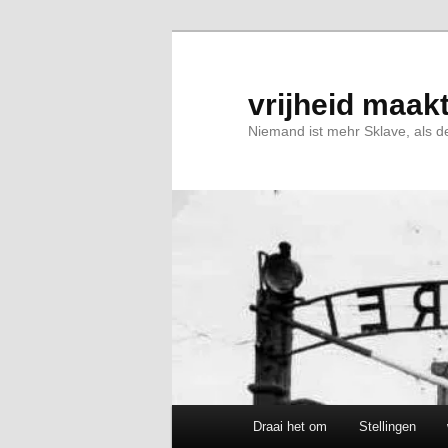
Spring
Spring
naar
naar
de
de
primaire
secundaire
vrijheid maakt
inhoud
inhoud
Niemand ist mehr Sklave, als de
Hoofdmenu
Draai het om
Stellingen