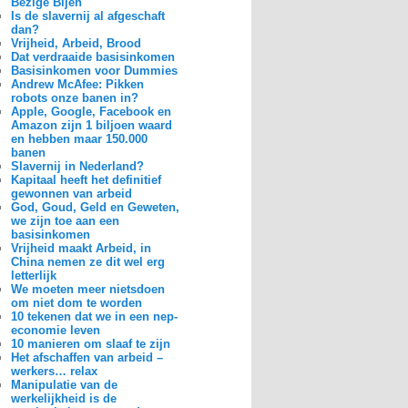
Bezige Bijen
Is de slavernij al afgeschaft
dan?
Vrijheid, Arbeid, Brood
Dat verdraaide basisinkomen
Basisinkomen voor Dummies
Andrew McAfee: Pikken
robots onze banen in?
Apple, Google, Facebook en
Amazon zijn 1 biljoen waard
en hebben maar 150.000
banen
Slavernij in Nederland?
Kapitaal heeft het definitief
gewonnen van arbeid
God, Goud, Geld en Geweten,
we zijn toe aan een
basisinkomen
Vrijheid maakt Arbeid, in
China nemen ze dit wel erg
letterlijk
We moeten meer nietsdoen
om niet dom te worden
10 tekenen dat we in een nep-
economie leven
10 manieren om slaaf te zijn
Het afschaffen van arbeid –
werkers… relax
Manipulatie van de
werkelijkheid is de