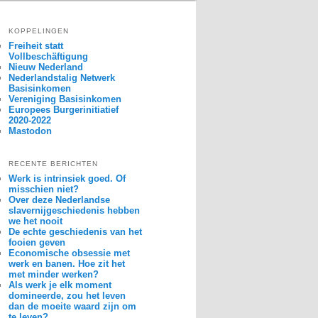
KOPPELINGEN
Freiheit statt
Vollbeschäftigung
Nieuw Nederland
Nederlandstalig Netwerk
Basisinkomen
Vereniging Basisinkomen
Europees Burgerinitiatief
2020-2022
Mastodon
RECENTE BERICHTEN
Werk is intrinsiek goed. Of
misschien niet?
Over deze Nederlandse
slavernijgeschiedenis hebben
we het nooit
De echte geschiedenis van het
fooien geven
Economische obsessie met
werk en banen. Hoe zit het
met minder werken?
Als werk je elk moment
domineerde, zou het leven
dan de moeite waard zijn om
te leven?