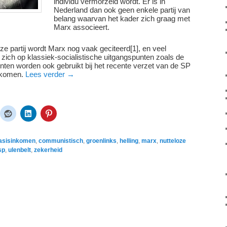
individu vermorzeld wordt. Er is in
Nederland dan ook geen enkele partij van
belang waarvan het kader zich graag met
Marx associeert.
e partij wordt Marx nog vaak geciteerd[1], en veel
 zich op klassiek-socialistische uitgangspunten zoals de
nten worden ook gebruikt bij het recente verzet van de SP
inkomen.
Lees verder
→
asisinkomen
,
communistisch
,
groenlinks
,
helling
,
marx
,
nutteloze
sp
,
ulenbelt
,
zekerheid