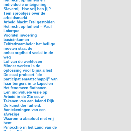
Het recht op luiheid en
individuele onteigening
Slavernij. Hoe vrij ben jij?
Tien sprookjes over de
arbeidsmarkt
Arbeid Macht Frei gestohlen
Het recht op luiheid – Paul
Lafarque
Voorstel invoering
basisinkomen
Zelfredzaamheid: het heilige
moeten staat de
onbezorgdheid veelal in de
weg
Lof van de werklozen
Minder werken is de
oplossing voor bijna alles!
De staat probeert “de
participatiemaatschappij” van
haar burgers in te kapselen
Het fenomeen flutbanen
Een individuele visie op
Arbeid in de 21e eeuw
Tekenen van een falend Rijk
De kunst der luiheid:
Aantekeningen van een
afwezige
Waarom u absoluut niet vrij
bent
Pinocchio in het Land van de