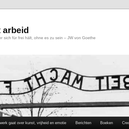
 arbeid
r sich für frei hält, ohne es zu sein – JW von Goethe
werk gaat over kunst, vrijheid en emotie
Berichten
Boeken
Cred