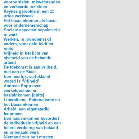
vooroordelen, misverstanden
en verkeerde inzichten
Keynes geloofde in een 15
urige werkweek
Het basisinkomen als basis
voor ondernemerschap
Sociale aspecten bepalen zin
in werk
Werken, in loondienst of
anders, voor geld leidt tot
niets
Vrijheid in het licht van
afscheid van de betaalde
arbeid
De toekomst is aan vrijheid,
niet aan de Staat
Een heerlijk, verlokkend
woord is ‘Vrijheid’
Andreas Popp over
werkeloosheid en
basisinkomen [duits]
Liberalisme, Paternalisme en
het Basisinkomen
Arbeid, een eigenaardig
fenomeen
Een basisinkomen bevordert
de individuele vrijheid en een
betere verdeling van betaald
en onbetaald werk
Niemand zou ooit moeten