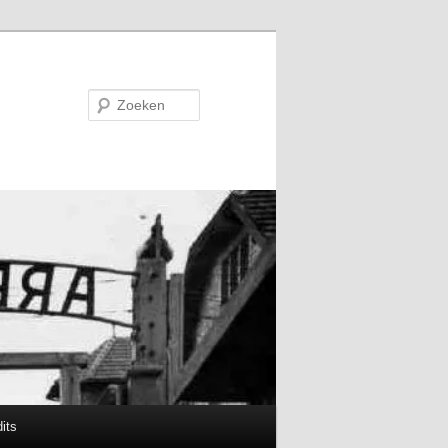
Zoeken
its