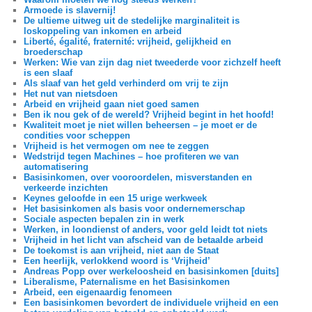
Armoede is slavernij!
De ultieme uitweg uit de stedelijke marginaliteit is
loskoppeling van inkomen en arbeid
Liberté, égalité, fraternité: vrijheid, gelijkheid en
broederschap
Werken: Wie van zijn dag niet tweederde voor zichzelf heeft
is een slaaf
Als slaaf van het geld verhinderd om vrij te zijn
Het nut van nietsdoen
Arbeid en vrijheid gaan niet goed samen
Ben ik nou gek of de wereld? Vrijheid begint in het hoofd!
Kwaliteit moet je niet willen beheersen – je moet er de
condities voor scheppen
Vrijheid is het vermogen om nee te zeggen
Wedstrijd tegen Machines – hoe profiteren we van
automatisering
Basisinkomen, over vooroordelen, misverstanden en
verkeerde inzichten
Keynes geloofde in een 15 urige werkweek
Het basisinkomen als basis voor ondernemerschap
Sociale aspecten bepalen zin in werk
Werken, in loondienst of anders, voor geld leidt tot niets
Vrijheid in het licht van afscheid van de betaalde arbeid
De toekomst is aan vrijheid, niet aan de Staat
Een heerlijk, verlokkend woord is ‘Vrijheid’
Andreas Popp over werkeloosheid en basisinkomen [duits]
Liberalisme, Paternalisme en het Basisinkomen
Arbeid, een eigenaardig fenomeen
Een basisinkomen bevordert de individuele vrijheid en een