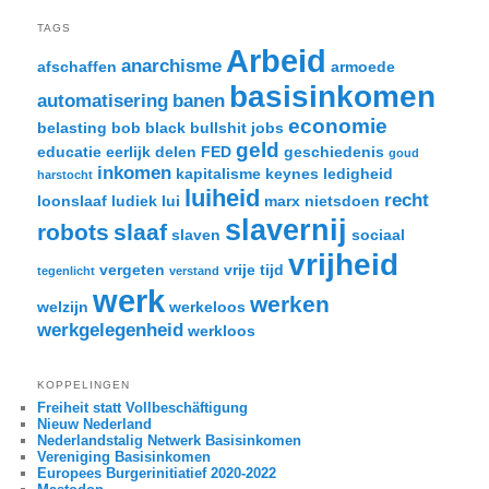
TAGS
Arbeid
anarchisme
afschaffen
armoede
basisinkomen
automatisering
banen
economie
belasting
bob black
bullshit jobs
geld
educatie
eerlijk delen
FED
geschiedenis
goud
inkomen
kapitalisme
keynes
ledigheid
harstocht
luiheid
recht
loonslaaf
ludiek
lui
marx
nietsdoen
slavernij
robots
slaaf
slaven
sociaal
vrijheid
vergeten
vrije tijd
tegenlicht
verstand
werk
werken
welzijn
werkeloos
werkgelegenheid
werkloos
KOPPELINGEN
Freiheit statt Vollbeschäftigung
Nieuw Nederland
Nederlandstalig Netwerk Basisinkomen
Vereniging Basisinkomen
Europees Burgerinitiatief 2020-2022