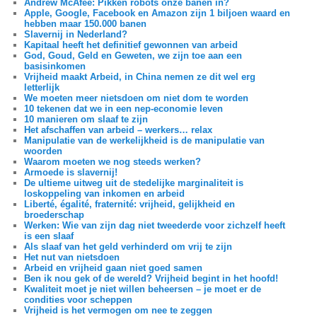
Andrew McAfee: Pikken robots onze banen in?
Apple, Google, Facebook en Amazon zijn 1 biljoen waard en
hebben maar 150.000 banen
Slavernij in Nederland?
Kapitaal heeft het definitief gewonnen van arbeid
God, Goud, Geld en Geweten, we zijn toe aan een
basisinkomen
Vrijheid maakt Arbeid, in China nemen ze dit wel erg
letterlijk
We moeten meer nietsdoen om niet dom te worden
10 tekenen dat we in een nep-economie leven
10 manieren om slaaf te zijn
Het afschaffen van arbeid – werkers… relax
Manipulatie van de werkelijkheid is de manipulatie van
woorden
Waarom moeten we nog steeds werken?
Armoede is slavernij!
De ultieme uitweg uit de stedelijke marginaliteit is
loskoppeling van inkomen en arbeid
Liberté, égalité, fraternité: vrijheid, gelijkheid en
broederschap
Werken: Wie van zijn dag niet tweederde voor zichzelf heeft
is een slaaf
Als slaaf van het geld verhinderd om vrij te zijn
Het nut van nietsdoen
Arbeid en vrijheid gaan niet goed samen
Ben ik nou gek of de wereld? Vrijheid begint in het hoofd!
Kwaliteit moet je niet willen beheersen – je moet er de
condities voor scheppen
Vrijheid is het vermogen om nee te zeggen