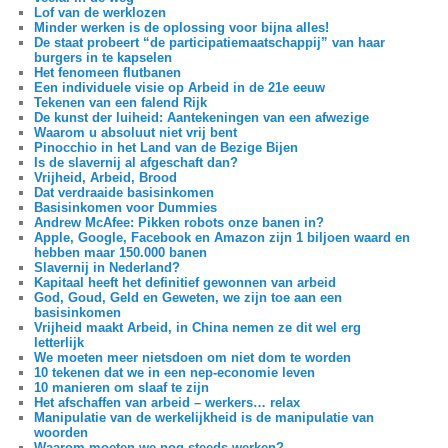
Lof van de werklozen
Minder werken is de oplossing voor bijna alles!
De staat probeert “de participatiemaatschappij” van haar
burgers in te kapselen
Het fenomeen flutbanen
Een individuele visie op Arbeid in de 21e eeuw
Tekenen van een falend Rijk
De kunst der luiheid: Aantekeningen van een afwezige
Waarom u absoluut niet vrij bent
Pinocchio in het Land van de Bezige Bijen
Is de slavernij al afgeschaft dan?
Vrijheid, Arbeid, Brood
Dat verdraaide basisinkomen
Basisinkomen voor Dummies
Andrew McAfee: Pikken robots onze banen in?
Apple, Google, Facebook en Amazon zijn 1 biljoen waard en
hebben maar 150.000 banen
Slavernij in Nederland?
Kapitaal heeft het definitief gewonnen van arbeid
God, Goud, Geld en Geweten, we zijn toe aan een
basisinkomen
Vrijheid maakt Arbeid, in China nemen ze dit wel erg
letterlijk
We moeten meer nietsdoen om niet dom te worden
10 tekenen dat we in een nep-economie leven
10 manieren om slaaf te zijn
Het afschaffen van arbeid – werkers… relax
Manipulatie van de werkelijkheid is de manipulatie van
woorden
Waarom moeten we nog steeds werken?