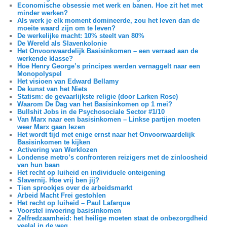
Economische obsessie met werk en banen. Hoe zit het met
minder werken?
Als werk je elk moment domineerde, zou het leven dan de
moeite waard zijn om te leven?
De werkelijke macht: 10% steelt van 80%
De Wereld als Slavenkolonie
Het Onvoorwaardelijk Basisinkomen – een verraad aan de
werkende klasse?
Hoe Henry George’s principes werden vernaggelt naar een
Monopolyspel
Het visioen van Edward Bellamy
De kunst van het Niets
Statism: de gevaarlijkste religie (door Larken Rose)
Waarom De Dag van het Basisinkomen op 1 mei?
Bullshit Jobs in de Psychosociale Sector #1/10
Van Marx naar een basisinkomen – Linkse partijen moeten
weer Marx gaan lezen
Het wordt tijd met enige ernst naar het Onvoorwaardelijk
Basisinkomen te kijken
Activering van Werklozen
Londense metro’s confronteren reizigers met de zinloosheid
van hun baan
Het recht op luiheid en individuele onteigening
Slavernij. Hoe vrij ben jij?
Tien sprookjes over de arbeidsmarkt
Arbeid Macht Frei gestohlen
Het recht op luiheid – Paul Lafarque
Voorstel invoering basisinkomen
Zelfredzaamheid: het heilige moeten staat de onbezorgdheid
veelal in de weg