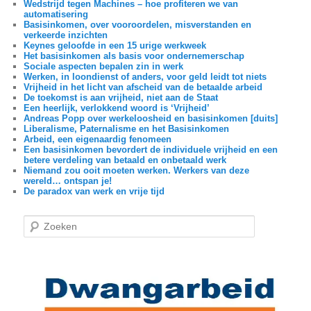
Wedstrijd tegen Machines – hoe profiteren we van
automatisering
Basisinkomen, over vooroordelen, misverstanden en
verkeerde inzichten
Keynes geloofde in een 15 urige werkweek
Het basisinkomen als basis voor ondernemerschap
Sociale aspecten bepalen zin in werk
Werken, in loondienst of anders, voor geld leidt tot niets
Vrijheid in het licht van afscheid van de betaalde arbeid
De toekomst is aan vrijheid, niet aan de Staat
Een heerlijk, verlokkend woord is ‘Vrijheid’
Andreas Popp over werkeloosheid en basisinkomen [duits]
Liberalisme, Paternalisme en het Basisinkomen
Arbeid, een eigenaardig fenomeen
Een basisinkomen bevordert de individuele vrijheid en een
betere verdeling van betaald en onbetaald werk
Niemand zou ooit moeten werken. Werkers van deze
wereld… ontspan je!
De paradox van werk en vrije tijd
Z
o
e
k
e
n