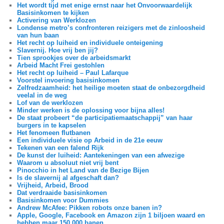
Het wordt tijd met enige ernst naar het Onvoorwaardelijk
Basisinkomen te kijken
Activering van Werklozen
Londense metro’s confronteren reizigers met de zinloosheid
van hun baan
Het recht op luiheid en individuele onteigening
Slavernij. Hoe vrij ben jij?
Tien sprookjes over de arbeidsmarkt
Arbeid Macht Frei gestohlen
Het recht op luiheid – Paul Lafarque
Voorstel invoering basisinkomen
Zelfredzaamheid: het heilige moeten staat de onbezorgdheid
veelal in de weg
Lof van de werklozen
Minder werken is de oplossing voor bijna alles!
De staat probeert “de participatiemaatschappij” van haar
burgers in te kapselen
Het fenomeen flutbanen
Een individuele visie op Arbeid in de 21e eeuw
Tekenen van een falend Rijk
De kunst der luiheid: Aantekeningen van een afwezige
Waarom u absoluut niet vrij bent
Pinocchio in het Land van de Bezige Bijen
Is de slavernij al afgeschaft dan?
Vrijheid, Arbeid, Brood
Dat verdraaide basisinkomen
Basisinkomen voor Dummies
Andrew McAfee: Pikken robots onze banen in?
Apple, Google, Facebook en Amazon zijn 1 biljoen waard en
hebben maar 150.000 banen