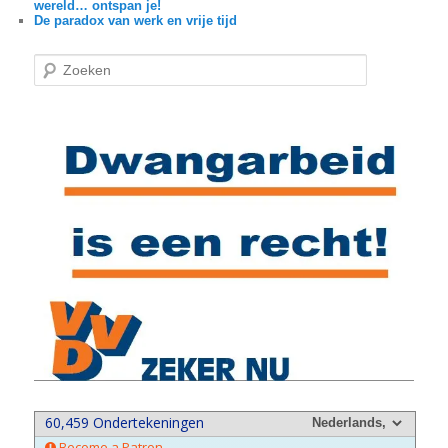
wereld… ontspan je!
De paradox van werk en vrije tijd
Z
o
e
k
e
n