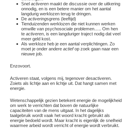
Snel
activeren
maakt de discussie over de uitkering
onnodig, en is een betere manier om het aantal
langdurig werklozen terug te dringen.
De
activering
sgrens (leeftijd)
Tienduizenden werklozen die niet kunnen werken
omwille van psychosociale problemen….. Om hen
te
activeren
, is een langduriger traject nodig dat veel
meer geld kost.
Als werkloze heb je een aantal verplichtingen. Zo
moet je onder andere
actief
op zoek gaan naar een
nieuwe job.
Enzovoort.
Activeren staat, volgens mij, tegenover desactiveren.
Zoiets als lichtje aan en lichtje uit. Dat hangt samen met
energie.
Wetenschappelijk gezien betekent energie de mogelijkheid
om werk te verrichten dat boven de natuurlijke
capaciteiten van de mens uitgaat. In het dagelijks
taalgebruik wordt vaak het woord kracht gebruikt als
energie bedoeld wordt. Maar kracht is eigenlijk de snelheid
waarmee arbeid wordt verricht of energie wordt verbruikt.