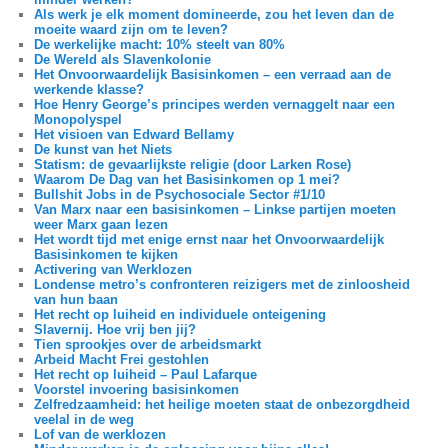
Als werk je elk moment domineerde, zou het leven dan de
moeite waard zijn om te leven?
De werkelijke macht: 10% steelt van 80%
De Wereld als Slavenkolonie
Het Onvoorwaardelijk Basisinkomen – een verraad aan de
werkende klasse?
Hoe Henry George’s principes werden vernaggelt naar een
Monopolyspel
Het visioen van Edward Bellamy
De kunst van het Niets
Statism: de gevaarlijkste religie (door Larken Rose)
Waarom De Dag van het Basisinkomen op 1 mei?
Bullshit Jobs in de Psychosociale Sector #1/10
Van Marx naar een basisinkomen – Linkse partijen moeten
weer Marx gaan lezen
Het wordt tijd met enige ernst naar het Onvoorwaardelijk
Basisinkomen te kijken
Activering van Werklozen
Londense metro’s confronteren reizigers met de zinloosheid
van hun baan
Het recht op luiheid en individuele onteigening
Slavernij. Hoe vrij ben jij?
Tien sprookjes over de arbeidsmarkt
Arbeid Macht Frei gestohlen
Het recht op luiheid – Paul Lafarque
Voorstel invoering basisinkomen
Zelfredzaamheid: het heilige moeten staat de onbezorgdheid
veelal in de weg
Lof van de werklozen