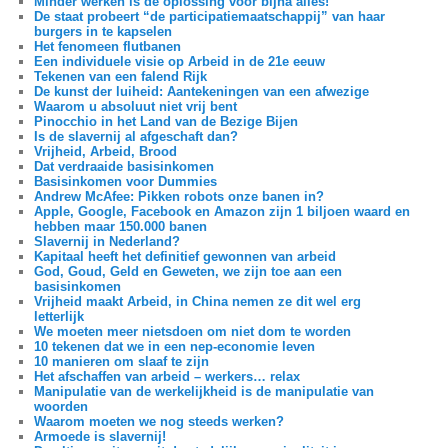
Minder werken is de oplossing voor bijna alles!
De staat probeert “de participatiemaatschappij” van haar
burgers in te kapselen
Het fenomeen flutbanen
Een individuele visie op Arbeid in de 21e eeuw
Tekenen van een falend Rijk
De kunst der luiheid: Aantekeningen van een afwezige
Waarom u absoluut niet vrij bent
Pinocchio in het Land van de Bezige Bijen
Is de slavernij al afgeschaft dan?
Vrijheid, Arbeid, Brood
Dat verdraaide basisinkomen
Basisinkomen voor Dummies
Andrew McAfee: Pikken robots onze banen in?
Apple, Google, Facebook en Amazon zijn 1 biljoen waard en
hebben maar 150.000 banen
Slavernij in Nederland?
Kapitaal heeft het definitief gewonnen van arbeid
God, Goud, Geld en Geweten, we zijn toe aan een
basisinkomen
Vrijheid maakt Arbeid, in China nemen ze dit wel erg
letterlijk
We moeten meer nietsdoen om niet dom te worden
10 tekenen dat we in een nep-economie leven
10 manieren om slaaf te zijn
Het afschaffen van arbeid – werkers… relax
Manipulatie van de werkelijkheid is de manipulatie van
woorden
Waarom moeten we nog steeds werken?
Armoede is slavernij!