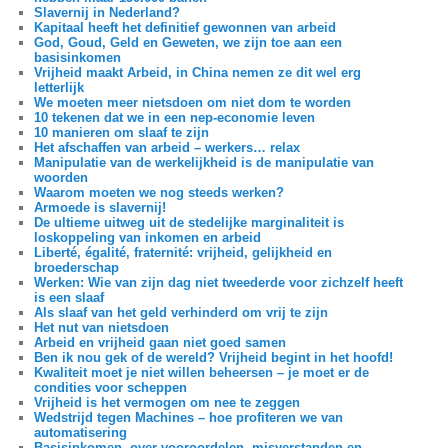
Slavernij in Nederland?
Kapitaal heeft het definitief gewonnen van arbeid
God, Goud, Geld en Geweten, we zijn toe aan een
basisinkomen
Vrijheid maakt Arbeid, in China nemen ze dit wel erg
letterlijk
We moeten meer nietsdoen om niet dom te worden
10 tekenen dat we in een nep-economie leven
10 manieren om slaaf te zijn
Het afschaffen van arbeid – werkers… relax
Manipulatie van de werkelijkheid is de manipulatie van
woorden
Waarom moeten we nog steeds werken?
Armoede is slavernij!
De ultieme uitweg uit de stedelijke marginaliteit is
loskoppeling van inkomen en arbeid
Liberté, égalité, fraternité: vrijheid, gelijkheid en
broederschap
Werken: Wie van zijn dag niet tweederde voor zichzelf heeft
is een slaaf
Als slaaf van het geld verhinderd om vrij te zijn
Het nut van nietsdoen
Arbeid en vrijheid gaan niet goed samen
Ben ik nou gek of de wereld? Vrijheid begint in het hoofd!
Kwaliteit moet je niet willen beheersen – je moet er de
condities voor scheppen
Vrijheid is het vermogen om nee te zeggen
Wedstrijd tegen Machines – hoe profiteren we van
automatisering
Basisinkomen, over vooroordelen, misverstanden en