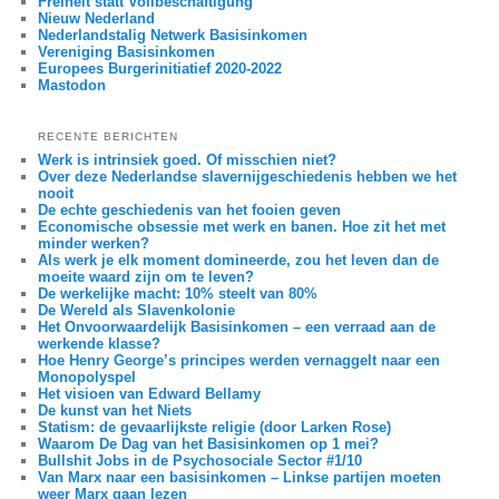
Freiheit statt Vollbeschäftigung
Nieuw Nederland
Nederlandstalig Netwerk Basisinkomen
Vereniging Basisinkomen
Europees Burgerinitiatief 2020-2022
Mastodon
RECENTE BERICHTEN
Werk is intrinsiek goed. Of misschien niet?
Over deze Nederlandse slavernijgeschiedenis hebben we het
nooit
De echte geschiedenis van het fooien geven
Economische obsessie met werk en banen. Hoe zit het met
minder werken?
Als werk je elk moment domineerde, zou het leven dan de
moeite waard zijn om te leven?
De werkelijke macht: 10% steelt van 80%
De Wereld als Slavenkolonie
Het Onvoorwaardelijk Basisinkomen – een verraad aan de
werkende klasse?
Hoe Henry George’s principes werden vernaggelt naar een
Monopolyspel
Het visioen van Edward Bellamy
De kunst van het Niets
Statism: de gevaarlijkste religie (door Larken Rose)
Waarom De Dag van het Basisinkomen op 1 mei?
Bullshit Jobs in de Psychosociale Sector #1/10
Van Marx naar een basisinkomen – Linkse partijen moeten
weer Marx gaan lezen