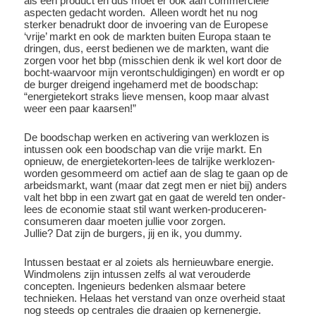
als een product en dus moet er ook aan commerciële
aspecten gedacht worden. Alleen wordt het nu nog
sterker benadrukt door de invoering van de Europese
‘vrije’ markt en ook de markten buiten Europa staan te
dringen, dus, eerst bedienen we de markten, want die
zorgen voor het bbp (misschien denk ik wel kort door de
bocht-waarvoor mijn verontschuldigingen) en wordt er op
de burger dreigend ingehamerd met de boodschap:
“energietekort straks lieve mensen, koop maar alvast
weer een paar kaarsen!”
De boodschap werken en activering van werklozen is
intussen ook een boodschap van die vrije markt. En
opnieuw, de energietekorten-lees de talrijke werklozen-
worden gesommeerd om actief aan de slag te gaan op de
arbeidsmarkt, want (maar dat zegt men er niet bij) anders
valt het bbp in een zwart gat en gaat de wereld ten onder-
lees de economie staat stil want werken-produceren-
consumeren daar moeten jullie voor zorgen.
Jullie? Dat zijn de burgers, jij en ik, you dummy.
Intussen bestaat er al zoiets als hernieuwbare energie.
Windmolens zijn intussen zelfs al wat verouderde
concepten. Ingenieurs bedenken alsmaar betere
technieken. Helaas het verstand van onze overheid staat
nog steeds op centrales die draaien op kernenergie.