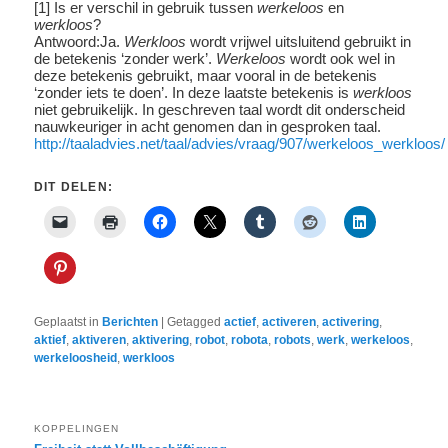
[1] Is er verschil in gebruik tussen
werkeloos
en
werkloos
?
Antwoord:Ja.
Werkloos
wordt vrijwel uitsluitend gebruikt in
de betekenis ‘zonder werk’.
Werkeloos
wordt ook wel in
deze betekenis gebruikt, maar vooral in de betekenis
‘zonder iets te doen’. In deze laatste betekenis is
werkloos
niet gebruikelijk. In geschreven taal wordt dit onderscheid
nauwkeuriger in acht genomen dan in gesproken taal.
http://taaladvies.net/taal/advies/vraag/907/werkeloos_werkloos/
DIT DELEN:
Geplaatst in
Berichten
|
Getagged
actief
,
activeren
,
activering
,
aktief
,
aktiveren
,
aktivering
,
robot
,
robota
,
robots
,
werk
,
werkeloos
,
werkeloosheid
,
werkloos
KOPPELINGEN