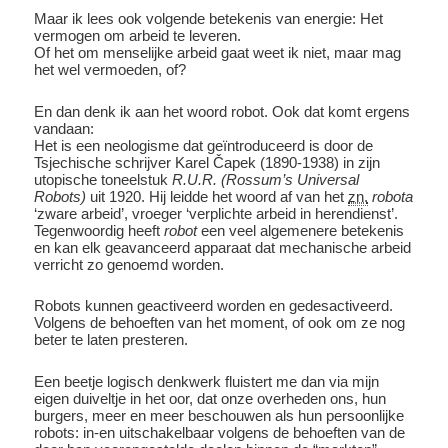
Maar ik lees ook volgende betekenis van energie: Het
vermogen om arbeid te leveren.
Of het om menselijke arbeid gaat weet ik niet, maar mag
het wel vermoeden, of?
En dan denk ik aan het woord robot. Ook dat komt ergens
vandaan:
Het is een neologisme dat geïntroduceerd is door de
Tsjechische schrijver Karel Čapek (1890-1938) in zijn
utopische toneelstuk
R.U.R. (Rossum’s Universal
Robots)
uit 1920. Hij leidde het woord af van het
zn.
robota
‘zware arbeid’, vroeger ‘verplichte arbeid in herendienst’.
Tegenwoordig heeft
robot
een veel algemenere betekenis
en kan elk geavanceerd apparaat dat mechanische arbeid
verricht zo genoemd worden.
Robots kunnen geactiveerd worden en gedesactiveerd.
Volgens de behoeften van het moment, of ook om ze nog
beter te laten presteren.
Een beetje logisch denkwerk fluistert me dan via mijn
eigen duiveltje in het oor, dat onze overheden ons, hun
burgers, meer en meer beschouwen als hun persoonlijke
robots: in-en uitschakelbaar volgens de behoeften van de