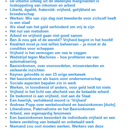
De ultieme uitweg uit de stedelijke marginaliteit is
loskoppeling van inkomen en arbeid
Liberté, égalité, fraternité: vrijheid, gelijkheid en
broederschap
Werken: Wie van zijn dag niet tweederde voor zichzelf heeft
is een slaaf
Als slaaf van het geld verhinderd om vrij te zijn
Het nut van nietsdoen
Arbeid en vrijheid gaan niet goed samen
Ben ik nou gek of de wereld? Vrijheid begint in het hoofd!
Kwaliteit moet je niet willen beheersen – je moet er de
condities voor scheppen
Vrijheid is het vermogen om nee te zeggen
Wedstrijd tegen Machines – hoe profiteren we van
automatisering
Basisinkomen, over vooroordelen, misverstanden en
verkeerde inzichten
Keynes geloofde in een 15 urige werkweek
Het basisinkomen als basis voor ondernemerschap
Sociale aspecten bepalen zin in werk
Werken, in loondienst of anders, voor geld leidt tot niets
Vrijheid in het licht van afscheid van de betaalde arbeid
De toekomst is aan vrijheid, niet aan de Staat
Een heerlijk, verlokkend woord is ‘Vrijheid’
Andreas Popp over werkeloosheid en basisinkomen [duits]
Liberalisme, Paternalisme en het Basisinkomen
Arbeid, een eigenaardig fenomeen
Een basisinkomen bevordert de individuele vrijheid en een
betere verdeling van betaald en onbetaald werk
Niemand zou ooit moeten werken. Werkers van deze