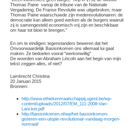
Thomas Paine vanop de tribune van de Nationale
Vergadering. De Franse Revolutie was uitgebroken, maar
Thomas Paine waarschuwde zijn mederevolutionairen: de
democratie kan alleen goed werken als de burgers waaruit
zij is samengesteld economisch vrij zijn en beschikbaar
om haar tot bloei te brengen.”
En om te eindigen: tegenstanders beweren dat het
Onvoorwaardelijk Basisinkomen ons allemaal lui gaat
maken. Ze bedoelen vooral “werkonwillig”
De woorden van Abraham Lincoln aan het begin van mijn
tekst zeggen alles, of niet?
Lambrecht Christina
20 Januari 2015
Bronnen:
http://www.
ethiekenmaatschappij.ugent.be/
wp-
content/uploads/2012/07/EM_
111-2008-Van-
Lancker.pdf
http://basisinkomen.nl/wp/het-
basisinkomen-
gisteren-een-
utopie-revolutionair-vandaag-
morgen-
normaal/