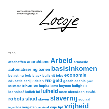
TAGS
Arbeid
anarchisme
afschaffen
armoede
basisinkomen
automatisering
banen
economie
belasting
bob black
bullshit jobs
geld
educatie
eerlijk delen
FED
geschiedenis
goud
inkomen
kapitalisme
keynes
ledigheid
harstocht
luiheid
recht
loonslaaf
ludiek
lui
marx
nietsdoen
slavernij
robots
slaaf
slaven
sociaal
vrijheid
vergeten
vrije tijd
tegenlicht
verstand