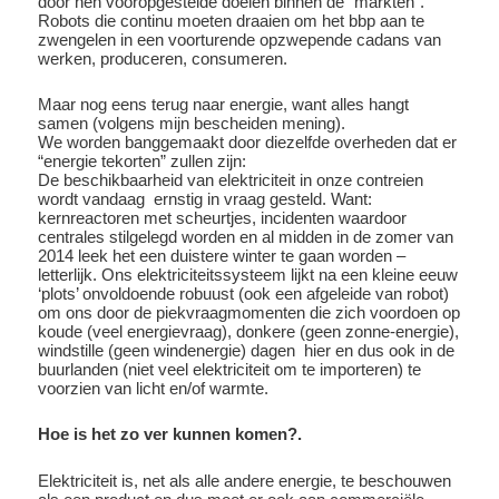
door hen vooropgestelde doelen binnen de “markten”.
Robots die continu moeten draaien om het bbp aan te
zwengelen in een voorturende opzwepende cadans van
werken, produceren, consumeren.
Maar nog eens terug naar energie, want alles hangt
samen (volgens mijn bescheiden mening).
We worden banggemaakt door diezelfde overheden dat er
“energie tekorten” zullen zijn:
De beschikbaarheid van elektriciteit in onze contreien
wordt vandaag ernstig in vraag gesteld. Want:
kernreactoren met scheurtjes, incidenten waardoor
centrales stilgelegd worden en al midden in de zomer van
2014 leek het een duistere winter te gaan worden –
letterlijk. Ons elektriciteitssysteem lijkt na een kleine eeuw
‘plots’ onvoldoende robuust (ook een afgeleide van robot)
om ons door de piekvraagmomenten die zich voordoen op
koude (veel energievraag), donkere (geen zonne-energie),
windstille (geen windenergie) dagen hier en dus ook in de
buurlanden (niet veel elektriciteit om te importeren) te
voorzien van licht en/of warmte.
Hoe is het zo ver kunnen komen?.
Elektriciteit is, net als alle andere energie, te beschouwen