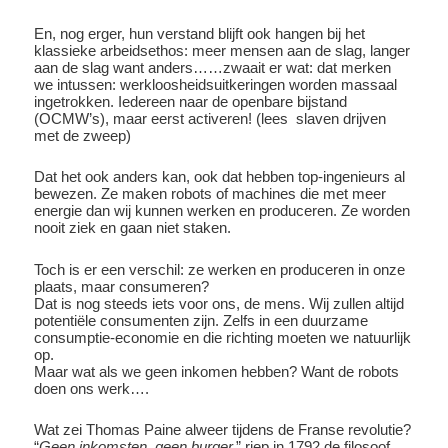
En, nog erger, hun verstand blijft ook hangen bij het
klassieke arbeidsethos: meer mensen aan de slag, langer
aan de slag want anders……zwaait er wat: dat merken
we intussen: werkloosheidsuitkeringen worden massaal
ingetrokken. Iedereen naar de openbare bijstand
(OCMW’s), maar eerst activeren! (lees slaven drijven
met de zweep)
Dat het ook anders kan, ook dat hebben top-ingenieurs al
bewezen. Ze maken robots of machines die met meer
energie dan wij kunnen werken en produceren. Ze worden
nooit ziek en gaan niet staken.
Toch is er een verschil: ze werken en produceren in onze
plaats, maar consumeren?
Dat is nog steeds iets voor ons, de mens. Wij zullen altijd
potentiële consumenten zijn. Zelfs in een duurzame
consumptie-economie en die richting moeten we natuurlijk
op.
Maar wat als we geen inkomen hebben? Want de robots
doen ons werk….
Wat zei Thomas Paine alweer tijdens de Franse revolutie?
“
Geen inkomsten, geen burger,
” riep in 1792 de filosoof