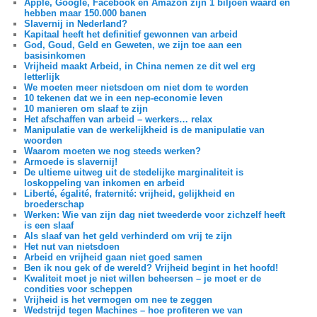
Apple, Google, Facebook en Amazon zijn 1 biljoen waard en
hebben maar 150.000 banen
Slavernij in Nederland?
Kapitaal heeft het definitief gewonnen van arbeid
God, Goud, Geld en Geweten, we zijn toe aan een
basisinkomen
Vrijheid maakt Arbeid, in China nemen ze dit wel erg
letterlijk
We moeten meer nietsdoen om niet dom te worden
10 tekenen dat we in een nep-economie leven
10 manieren om slaaf te zijn
Het afschaffen van arbeid – werkers… relax
Manipulatie van de werkelijkheid is de manipulatie van
woorden
Waarom moeten we nog steeds werken?
Armoede is slavernij!
De ultieme uitweg uit de stedelijke marginaliteit is
loskoppeling van inkomen en arbeid
Liberté, égalité, fraternité: vrijheid, gelijkheid en
broederschap
Werken: Wie van zijn dag niet tweederde voor zichzelf heeft
is een slaaf
Als slaaf van het geld verhinderd om vrij te zijn
Het nut van nietsdoen
Arbeid en vrijheid gaan niet goed samen
Ben ik nou gek of de wereld? Vrijheid begint in het hoofd!
Kwaliteit moet je niet willen beheersen – je moet er de
condities voor scheppen
Vrijheid is het vermogen om nee te zeggen
Wedstrijd tegen Machines – hoe profiteren we van