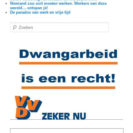
Niemand zou ooit moeten werken. Werkers van deze
wereld… ontspan je!
De paradox van werk en vrije tijd
Z
o
e
k
e
n