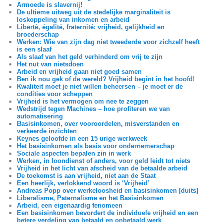
Armoede is slavernij!
De ultieme uitweg uit de stedelijke marginaliteit is
loskoppeling van inkomen en arbeid
Liberté, égalité, fraternité: vrijheid, gelijkheid en
broederschap
Werken: Wie van zijn dag niet tweederde voor zichzelf heeft
is een slaaf
Als slaaf van het geld verhinderd om vrij te zijn
Het nut van nietsdoen
Arbeid en vrijheid gaan niet goed samen
Ben ik nou gek of de wereld? Vrijheid begint in het hoofd!
Kwaliteit moet je niet willen beheersen – je moet er de
condities voor scheppen
Vrijheid is het vermogen om nee te zeggen
Wedstrijd tegen Machines – hoe profiteren we van
automatisering
Basisinkomen, over vooroordelen, misverstanden en
verkeerde inzichten
Keynes geloofde in een 15 urige werkweek
Het basisinkomen als basis voor ondernemerschap
Sociale aspecten bepalen zin in werk
Werken, in loondienst of anders, voor geld leidt tot niets
Vrijheid in het licht van afscheid van de betaalde arbeid
De toekomst is aan vrijheid, niet aan de Staat
Een heerlijk, verlokkend woord is ‘Vrijheid’
Andreas Popp over werkeloosheid en basisinkomen [duits]
Liberalisme, Paternalisme en het Basisinkomen
Arbeid, een eigenaardig fenomeen
Een basisinkomen bevordert de individuele vrijheid en een
betere verdeling van betaald en onbetaald werk