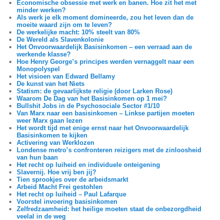
Economische obsessie met werk en banen. Hoe zit het met
minder werken?
Als werk je elk moment domineerde, zou het leven dan de
moeite waard zijn om te leven?
De werkelijke macht: 10% steelt van 80%
De Wereld als Slavenkolonie
Het Onvoorwaardelijk Basisinkomen – een verraad aan de
werkende klasse?
Hoe Henry George’s principes werden vernaggelt naar een
Monopolyspel
Het visioen van Edward Bellamy
De kunst van het Niets
Statism: de gevaarlijkste religie (door Larken Rose)
Waarom De Dag van het Basisinkomen op 1 mei?
Bullshit Jobs in de Psychosociale Sector #1/10
Van Marx naar een basisinkomen – Linkse partijen moeten
weer Marx gaan lezen
Het wordt tijd met enige ernst naar het Onvoorwaardelijk
Basisinkomen te kijken
Activering van Werklozen
Londense metro’s confronteren reizigers met de zinloosheid
van hun baan
Het recht op luiheid en individuele onteigening
Slavernij. Hoe vrij ben jij?
Tien sprookjes over de arbeidsmarkt
Arbeid Macht Frei gestohlen
Het recht op luiheid – Paul Lafarque
Voorstel invoering basisinkomen
Zelfredzaamheid: het heilige moeten staat de onbezorgdheid
veelal in de weg