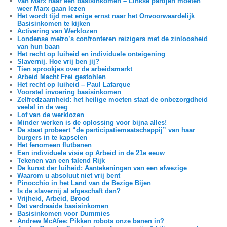
Van Marx naar een basisinkomen – Linkse partijen moeten
weer Marx gaan lezen
Het wordt tijd met enige ernst naar het Onvoorwaardelijk
Basisinkomen te kijken
Activering van Werklozen
Londense metro’s confronteren reizigers met de zinloosheid
van hun baan
Het recht op luiheid en individuele onteigening
Slavernij. Hoe vrij ben jij?
Tien sprookjes over de arbeidsmarkt
Arbeid Macht Frei gestohlen
Het recht op luiheid – Paul Lafarque
Voorstel invoering basisinkomen
Zelfredzaamheid: het heilige moeten staat de onbezorgdheid
veelal in de weg
Lof van de werklozen
Minder werken is de oplossing voor bijna alles!
De staat probeert “de participatiemaatschappij” van haar
burgers in te kapselen
Het fenomeen flutbanen
Een individuele visie op Arbeid in de 21e eeuw
Tekenen van een falend Rijk
De kunst der luiheid: Aantekeningen van een afwezige
Waarom u absoluut niet vrij bent
Pinocchio in het Land van de Bezige Bijen
Is de slavernij al afgeschaft dan?
Vrijheid, Arbeid, Brood
Dat verdraaide basisinkomen
Basisinkomen voor Dummies
Andrew McAfee: Pikken robots onze banen in?