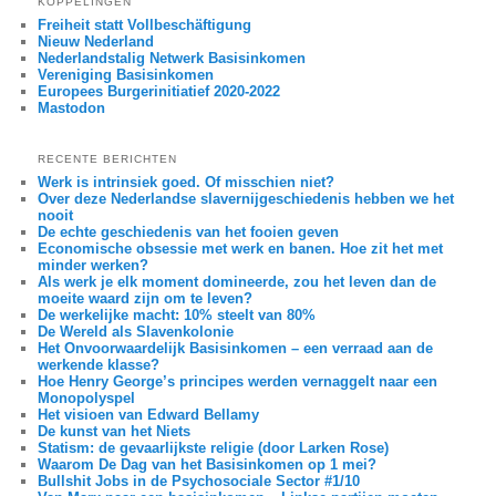
KOPPELINGEN
Freiheit statt Vollbeschäftigung
Nieuw Nederland
Nederlandstalig Netwerk Basisinkomen
Vereniging Basisinkomen
Europees Burgerinitiatief 2020-2022
Mastodon
RECENTE BERICHTEN
Werk is intrinsiek goed. Of misschien niet?
Over deze Nederlandse slavernijgeschiedenis hebben we het
nooit
De echte geschiedenis van het fooien geven
Economische obsessie met werk en banen. Hoe zit het met
minder werken?
Als werk je elk moment domineerde, zou het leven dan de
moeite waard zijn om te leven?
De werkelijke macht: 10% steelt van 80%
De Wereld als Slavenkolonie
Het Onvoorwaardelijk Basisinkomen – een verraad aan de
werkende klasse?
Hoe Henry George’s principes werden vernaggelt naar een
Monopolyspel
Het visioen van Edward Bellamy
De kunst van het Niets
Statism: de gevaarlijkste religie (door Larken Rose)
Waarom De Dag van het Basisinkomen op 1 mei?
Bullshit Jobs in de Psychosociale Sector #1/10