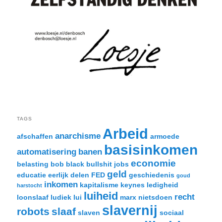
TAGS
Arbeid
anarchisme
afschaffen
armoede
basisinkomen
automatisering
banen
economie
belasting
bob black
bullshit jobs
geld
educatie
eerlijk delen
FED
geschiedenis
goud
inkomen
kapitalisme
keynes
ledigheid
harstocht
luiheid
recht
loonslaaf
ludiek
lui
marx
nietsdoen
slavernij
robots
slaaf
slaven
sociaal