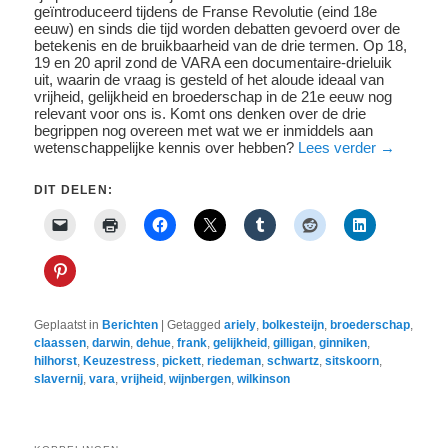
geïntroduceerd tijdens de Franse Revolutie (eind 18e
eeuw) en sinds die tijd worden debatten gevoerd over de
betekenis en de bruikbaarheid van de drie termen. Op 18,
19 en 20 april zond de VARA een documentaire-drieluik
uit, waarin de vraag is gesteld of het aloude ideaal van
vrijheid, gelijkheid en broederschap in de 21e eeuw nog
relevant voor ons is. Komt ons denken over de drie
begrippen nog overeen met wat we er inmiddels aan
wetenschappelijke kennis over hebben?
Lees verder
→
DIT DELEN:
Geplaatst in
Berichten
|
Getagged
ariely
,
bolkesteijn
,
broederschap
,
claassen
,
darwin
,
dehue
,
frank
,
gelijkheid
,
gilligan
,
ginniken
,
hilhorst
,
Keuzestress
,
pickett
,
riedeman
,
schwartz
,
sitskoorn
,
slavernij
,
vara
,
vrijheid
,
wijnbergen
,
wilkinson