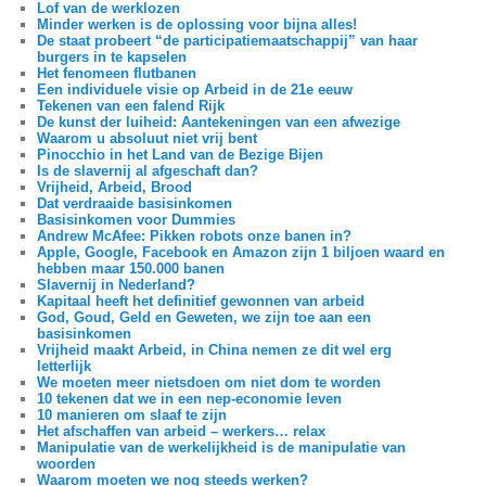
Lof van de werklozen
Minder werken is de oplossing voor bijna alles!
De staat probeert “de participatiemaatschappij” van haar
burgers in te kapselen
Het fenomeen flutbanen
Een individuele visie op Arbeid in de 21e eeuw
Tekenen van een falend Rijk
De kunst der luiheid: Aantekeningen van een afwezige
Waarom u absoluut niet vrij bent
Pinocchio in het Land van de Bezige Bijen
Is de slavernij al afgeschaft dan?
Vrijheid, Arbeid, Brood
Dat verdraaide basisinkomen
Basisinkomen voor Dummies
Andrew McAfee: Pikken robots onze banen in?
Apple, Google, Facebook en Amazon zijn 1 biljoen waard en
hebben maar 150.000 banen
Slavernij in Nederland?
Kapitaal heeft het definitief gewonnen van arbeid
God, Goud, Geld en Geweten, we zijn toe aan een
basisinkomen
Vrijheid maakt Arbeid, in China nemen ze dit wel erg
letterlijk
We moeten meer nietsdoen om niet dom te worden
10 tekenen dat we in een nep-economie leven
10 manieren om slaaf te zijn
Het afschaffen van arbeid – werkers… relax
Manipulatie van de werkelijkheid is de manipulatie van
woorden
Waarom moeten we nog steeds werken?