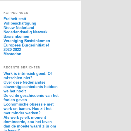
KOPPELINGEN
Freiheit statt
Vollbeschäftigung
Nieuw Nederland
Nederlandstalig Netwerk
Basisinkomen
Vereniging Basisinkomen
Europees Burgerinitiatief
2020-2022
Mastodon
RECENTE BERICHTEN
Werk is intrinsiek goed. Of
misschien niet?
Over deze Nederlandse
slavernijgeschiedenis hebben
we het nooit
De echte geschiedenis van het
fooien geven
Economische obsessie met
werk en banen. Hoe zit het
met minder werken?
Als werk je elk moment
domineerde, zou het leven
dan de moeite waard zijn om
te leven?