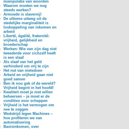
manipulatie van woorden
Waarom moeten we nog
steeds werken?
Armoede is slavernij!
De ultieme uitweg uit de
stedelijke marginaliteit is
loskoppeling van inkomen en
arbeid
Liberté, égalité, fraternité:
vrijheid, gelijkheid en
broederschap
Werken: Wie van zijn dag niet
tweederde voor zichzelf heeft
is een slaaf
Als slaaf van het geld
verhinderd om vrij te zijn
Het nut van nietsdoen
Arbeid en vrijheid gaan niet
goed samen
Ben ik nou gek of de wereld?
Vrijheid begint in het hoofd!
Kwaliteit moet je niet willen
beheersen – je moet er de
condities voor scheppen
Vrijheid is het vermogen om
nee te zeggen
Wedstrijd tegen Machines –
hoe profiteren we van
automatisering
Basisinkomen, over