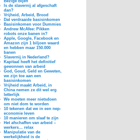
Bezige Bijen
Is de slavernij al afgeschaft
dan?
Vrijheid, Arbeid, Brood
Dat verdraaide basisinkomen
Basisinkomen voor Dummies
Andrew McAfee: Pikken
robots onze banen in?
Apple, Google, Facebook en
Amazon zijn 1 biljoen waard
en hebben maar 150.000
banen
Slavernij in Nederland?
Kapitaal heeft het definitief
gewonnen van arbeid
God, Goud, Geld en Geweten,
we zijn toe aan een
basisinkomen
Vrijheid maakt Arbeid, in
China nemen ze dit wel erg
letterlijk
We moeten meer nietsdoen
om niet dom te worden
10 tekenen dat we in een nep-
economie leven
10 manieren om slaaf te zijn
Het afschaffen van arbeid –
werkers… relax
Manipulatie van de
werkelijkheid is de