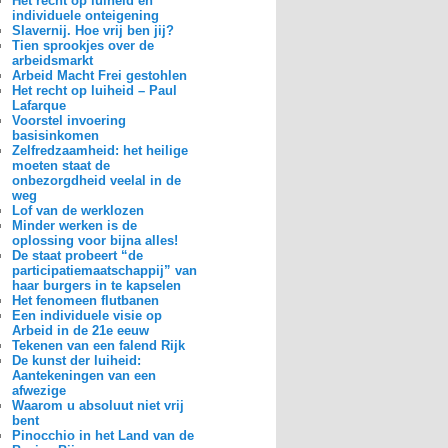
Het recht op luiheid en
individuele onteigening
Slavernij. Hoe vrij ben jij?
Tien sprookjes over de
arbeidsmarkt
Arbeid Macht Frei gestohlen
Het recht op luiheid – Paul
Lafarque
Voorstel invoering
basisinkomen
Zelfredzaamheid: het heilige
moeten staat de
onbezorgdheid veelal in de
weg
Lof van de werklozen
Minder werken is de
oplossing voor bijna alles!
De staat probeert “de
participatiemaatschappij” van
haar burgers in te kapselen
Het fenomeen flutbanen
Een individuele visie op
Arbeid in de 21e eeuw
Tekenen van een falend Rijk
De kunst der luiheid:
Aantekeningen van een
afwezige
Waarom u absoluut niet vrij
bent
Pinocchio in het Land van de