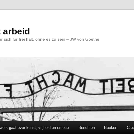
 arbeid
r sich für frei hält, ohne es zu sein – JW von Goethe
werk gaat over kunst, vrijheid en emotie
Berichten
Boeken
Cred