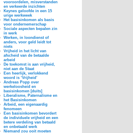
vooroordelen, misverstanden
en verkeerde inzichten
Keynes geloofde in een 15
urige werkweek
Het basisinkomen als basis
voor ondernemerschap
Sociale aspecten bepalen zin
in werk
Werken, in loondienst of
anders, voor geld leidt tot
niets
Vrijheid in het licht van
afscheid van de betaalde
arbeid
De toekomst is aan vrijheid,
niet aan de Staat
Een heerlijk, verlokkend
woord is ‘Vrijheid’
Andreas Popp over
werkeloosheid en
basisinkomen [duits]
Liberalisme, Paternalisme en
het Basisinkomen
Arbeid, een eigenaardig
fenomeen
Een basisinkomen bevordert
de individuele vrijheid en een
betere verdeling van betaald
en onbetaald werk
Niemand zou ooit moeten