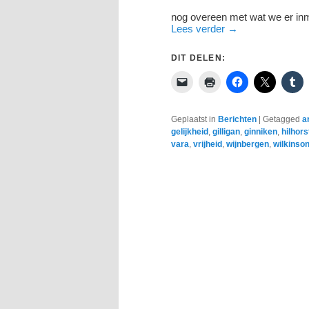
nog overeen met wat we er in
Lees verder
→
DIT DELEN:
Geplaatst in
Berichten
|
Getagged
a
gelijkheid
,
gilligan
,
ginniken
,
hilhors
vara
,
vrijheid
,
wijnbergen
,
wilkinso