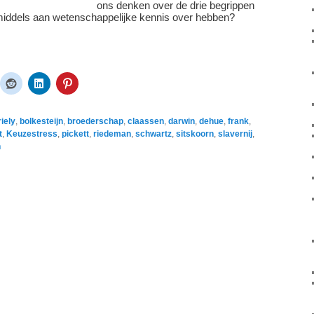
ons denken over de drie begrippen
middels aan wetenschappelijke kennis over hebben?
riely
,
bolkesteijn
,
broederschap
,
claassen
,
darwin
,
dehue
,
frank
,
t
,
Keuzestress
,
pickett
,
riedeman
,
schwartz
,
sitskoorn
,
slavernij
,
n