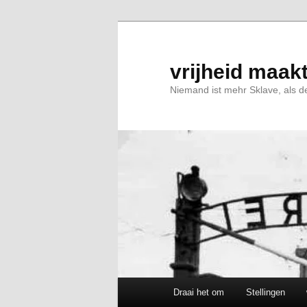
Spring
Spring
naar
naar
de
de
primaire
secundaire
vrijheid maakt
inhoud
inhoud
Niemand ist mehr Sklave, als de
Hoofdmenu
Draai het om
Stellingen