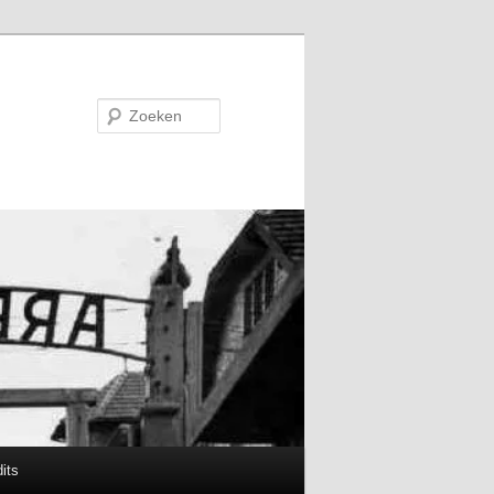
Zoeken
its